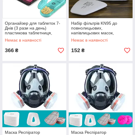
Органайзер для таблеток 7-
Набір фільтрів KN95 до
Днів (3 рази на день)
повнолицьових,
пластикова таблетниця,
напівлицьових масок,
футляр, контейнер
респіраторів
Немає в наявності
Немає в наявності
Кольоровий
(6200/7502/6800) комплект
10 шт
366
152
₴
₴
Маска Респіратор
Маска Респіратор