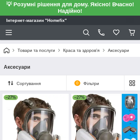
💡 Розумні рішення для дому. Якісно! Вчасно!
Надійно!
Інтернет-магазин "Homefix"
Товари та послуги
Краса та здоров'я
Аксесуари
Аксесуари
Сортування
0
Фільтри
–27%
–27%