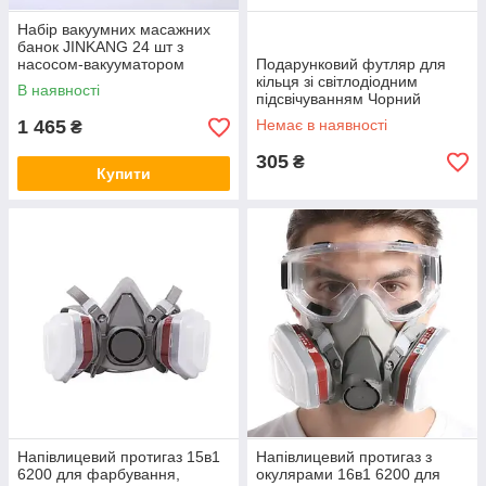
Набір вакуумних масажних
банок JINKANG 24 шт з
насосом-вакууматором
Подарунковий футляр для
кільця зі світлодіодним
В наявності
підсвічуванням Чорний
1 465
Немає в наявності
₴
305
₴
Купити
Напівлицевий протигаз 15в1
Напівлицевий протигаз з
6200 для фарбування,
окулярами 16в1 6200 для