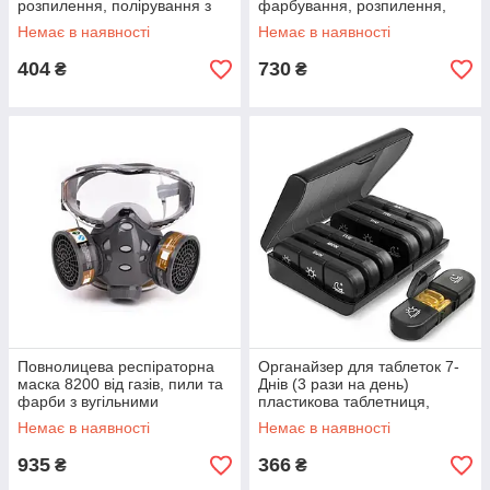
розпилення, полірування з
фарбування, розпилення,
бавовняним фільтром
полірування з бавовняним
Немає в наявності
Немає в наявності
фільтром
404
730
₴
₴
Повнолицева респіраторна
Органайзер для таблеток 7-
маска 8200 від газів, пили та
Днів (3 рази на день)
фарби з вугільними
пластикова таблетниця,
фільтрами
футляр, контейнер Чорний
Немає в наявності
Немає в наявності
935
366
₴
₴