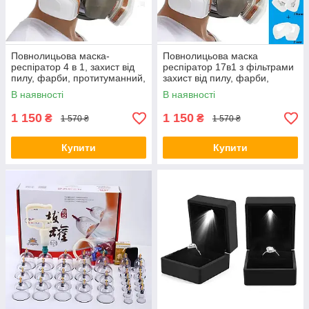
Повнолицьова маска-
Повнолицьова маска
респіратор 4 в 1, захист від
респіратор 17в1 з фільтрами
пилу, фарби, протитуманний,
захист від пилу, фарби,
захист від формальдегіду +
формальдегіду + Чехол
В наявності
В наявності
фільтри
1 150
1 150
₴
₴
1 570 ₴
1 570 ₴
Купити
Купити