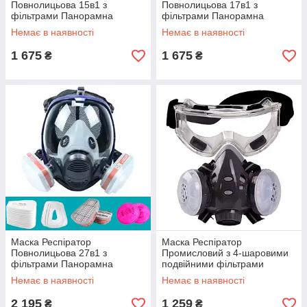
Повнолицьова 15в1 з
Повнолицьова 17в1 з
фільтрами Панорамна
фільтрами Панорамна
Захист від пилу фарби
Захист від пилу фарби
Немає в наявності
Немає в наявності
протитуманний Захист від
протитуманний Захист від
формальдегіду для роботи з
формальдегіду для роботи з
1 675
1 675
₴
₴
Маска Респіратор
Маска Респіратор
Повнолицьова 27в1 з
Промисловий з 4-шаровими
фільтрами Панорамна
подвійними фільтрами
Захист від пилу фарби
Захист від пилу фарби
Немає в наявності
Немає в наявності
протитуманний Захист від
хімікатів Прозора
формальдегіду для роботи з
2 195
1 259
₴
₴