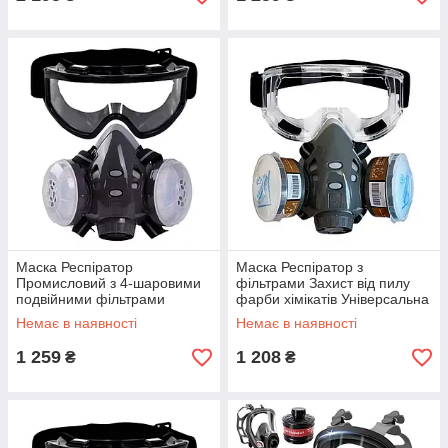
Маска Респіратор
Маска Респіратор з
Промисловий з 4-шаровими
фільтрами Захист від пилу
подвійними фільтрами
фарби хімікатів Універсальна
Захист від пилу фарби
Прозора
Немає в наявності
Немає в наявності
хімікатів Чорна
1 259
1 208
₴
₴