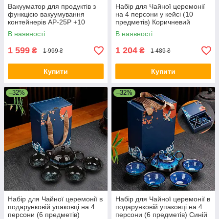
Вакууматор для продуктів з
Набір для Чайної церемонії
функцією вакуумування
на 4 персони у кейсі (10
контейнерів AP-25P +10
предметів) Коричневий
пакетів в комплекті
В наявності
В наявності
1 599
1 204
₴
₴
1 999 ₴
1 489 ₴
Купити
Купити
–32%
–32%
Набір для Чайної церемонії в
Набір для Чайної церемонії в
подарунковій упаковці на 4
подарунковій упаковці на 4
персони (6 предметів)
персони (6 предметів) Синій