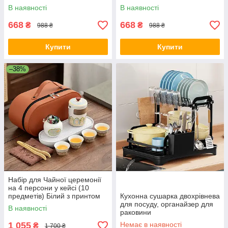
Коричнево-синій
В наявності
В наявності
668
668
₴
₴
988 ₴
988 ₴
Купити
Купити
–38%
Набір для Чайної церемонії
на 4 персони у кейсі (10
предметів) Білий з принтом
Кухонна сушарка двохрівнева
для посуду, органайзер для
В наявності
раковини
1 055
Немає в наявності
₴
1 700 ₴