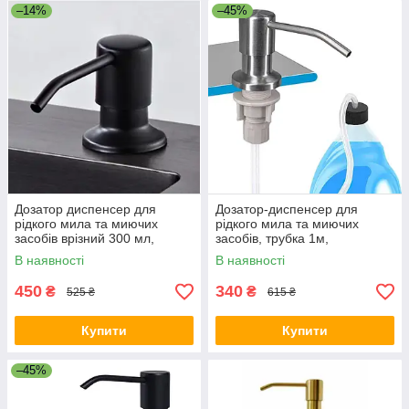
–14%
–45%
Дозатор диспенсер для
Дозатор-диспенсер для
рідкого мила та миючих
рідкого мила та миючих
засобів врізний 300 мл,
засобів, трубка 1м,
Чорний
Нержавіюча сталь
В наявності
В наявності
450
340
₴
₴
525 ₴
615 ₴
Купити
Купити
–45%