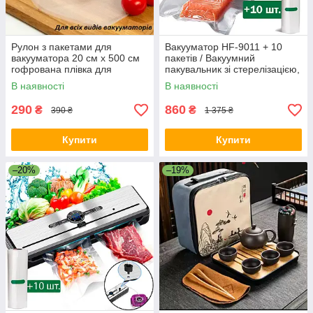
Рулон з пакетами для
Вакууматор HF-9011 + 10
вакууматора 20 см х 500 см
пакетів / Вакуумний
гофрована плівка для
пакувальник зі стерелізацією,
пакування їжі
вбудованим різаком і
В наявності
В наявності
дисплеєм для сухих і вологих
290
860
₴
₴
390 ₴
1 375 ₴
Купити
Купити
–20%
–19%