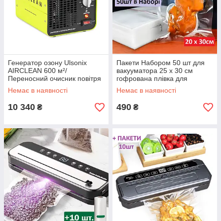
Генератор озону Ulsonix
Пакети Набором 50 шт для
AIRCLEAN 600 м²/
вакууматора 25 х 30 см
Переносний очисник повітря
гофрована плівка для
10000 мг/год - 98 Вт Жовтий
пакування їжі Універсальні
Немає в наявності
Немає в наявності
для всіх вакууматорів
10 340
490
₴
₴