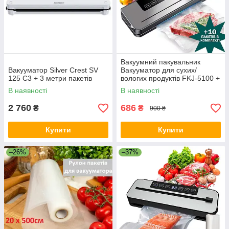
Вакуумний пакувальник
Вакууматор Silver Crest SV
Вакууматор для сухих/
125 C3 + 3 метри пакетів
вологих продуктів FKJ-5100 +
10 пакетів Електричний із
В наявності
В наявності
вбудованим різаком та
дисплеєм
2 760
686
₴
₴
900 ₴
Купити
Купити
–26%
–37%