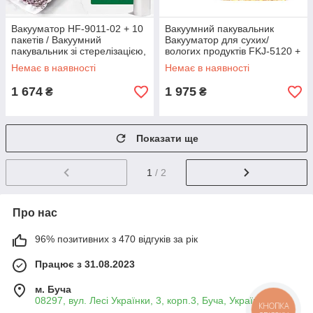
Вакууматор HF-9011-02 + 10
Вакуумний пакувальник
пакетів / Вакуумний
Вакууматор для сухих/
пакувальник зі стерелізацією,
вологих продуктів FKJ-5120 +
вбудованим різаком і
10 пакетів Електричний із
Немає в наявності
Немає в наявності
дисплеєм для сухих і вологих
вбудованим різаком та
дисплеєм
1 674
1 975
₴
₴
Показати ще
1
/ 2
Про нас
96% позитивних з 470 відгуків за рік
Працює з 31.08.2023
м. Буча
08297, вул. Лесі Українки, 3, корп.3, Буча, Україна
КНОПКА
ЗВ'ЯЗКУ