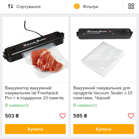
Сортування
0
Фільтри
Вакууматор вакуумний
Вакуумний пакувальник для
пакувальник їжі Freshpack
продуктів Vacuum Sealer з 10
Pro + в подарунок 10 пакетів,
пакетами, Чорний
Black
В наявності
В наявності
503
595
₴
₴
Купити
Купити