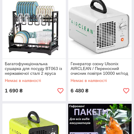
Багатофункціональна
Генератор озону Ulsonix
сушарка для посуду BT063 із
AIRCLEAN / Переносний
нержавіючої сталі 2 яруса
очисник повітря 10000 мг/год
Black
- 100 Вт Білий
Немає в наявності
Немає в наявності
1 690
6 480
₴
₴