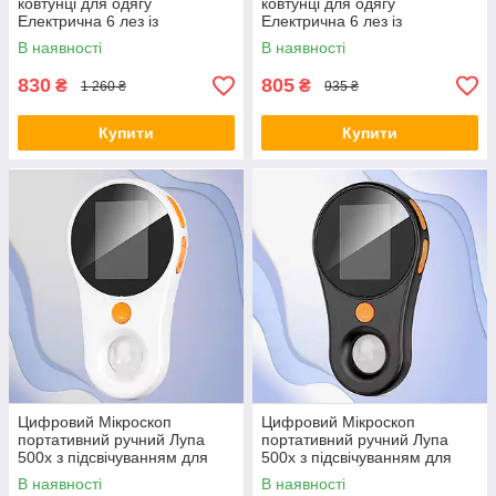
ковтунці для одягу
ковтунці для одягу
Електрична 6 лез із
Електрична 6 лез із
Запобіжником Дисплеєм USB
Запобіжником Дисплеєм USB
В наявності
В наявності
зарядка Чорна
зарядка Біла
830
805
₴
₴
1 260 ₴
935 ₴
Купити
Купити
Цифровий Мікроскоп
Цифровий Мікроскоп
портативний ручний Лупа
портативний ручний Лупа
500х з підсвічуванням для
500х з підсвічуванням для
ремонту досліджень з
ремонту досліджень з
В наявності
В наявності
підключенням до Пк Білий
підключенням до Пк Чорний