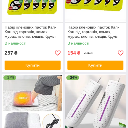
Набір клейових пасток Кап-
Набір клейових пасток Кап-
Кан від тарганів, комах,
Кан від тарганів, комах,
мурах, клопів, кліщів, бджіл
мурах, клопів, кліщів, бджіл
19х8х3см 10шт
19х8х3см 5шт
В наявності
В наявності
257
154
₴
₴
204 ₴
Купити
Купити
–17%
–34%