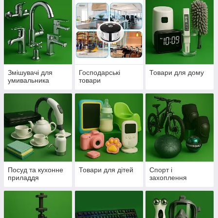
Змішувачі для
Господарські
Товари для дому
умивальника
товари
Посуд та кухонне
Товари для дітей
Спорт і
приладдя
захоплення