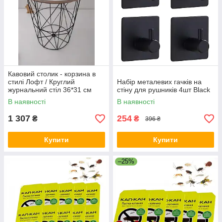
Кавовий столик - корзина в
стилі Лофт / Круглий
Набір металевих гачків на
журнальний стіл 36*31 см
стіну для рушників 4шт Black
Чорний
В наявності
В наявності
1 307
254
₴
₴
396 ₴
Купити
Купити
–25%