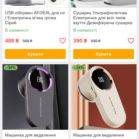
USB обігрівач AFDEAL для ніг
Сушарка Ультрафіолетова
/ Електрична м'яка грілка
Електрична для всіх типів
Сірий
взуття Дезінфікуюча сушарка
12Вт Портативна зарядка від
В наявності
В наявності
USB Біла
488
390
₴
₴
588 ₴
590 ₴
Купити
Купити
–34%
–14%
Машинка для видалення
Машинка для видалення