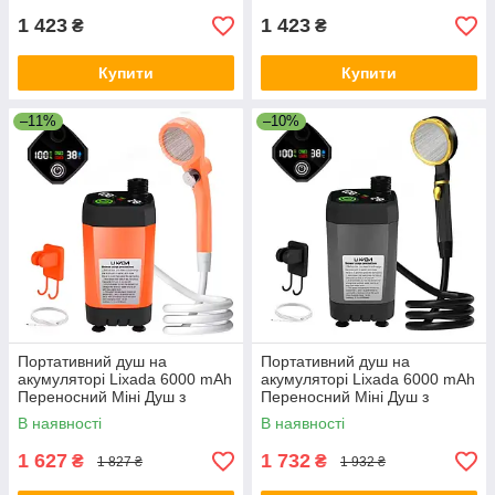
1 423
1 423
₴
₴
Купити
Купити
–11%
–10%
Портативний душ на
Портативний душ на
акумуляторі Lixada 6000 mAh
акумуляторі Lixada 6000 mAh
Переносний Міні Душ з
Переносний Міні Душ з
дисплєм для туризму
дисплєм для туризму
В наявності
В наявності
кемпінгу Акумуляторний
кемпінгу Акумуляторний
Помаранчевий
Сірий
1 627
1 732
₴
₴
1 827 ₴
1 932 ₴