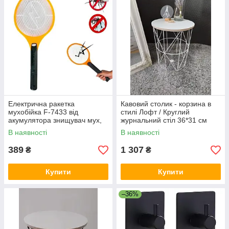
Електрична ракетка
Кавовий столик - корзина в
мухобійка F-7433 від
стилі Лофт / Круглий
акумулятора знищувач мух,
журнальний стіл 36*31 см
комах,комарів
Білий
В наявності
В наявності
389
1 307
₴
₴
Купити
Купити
–36%