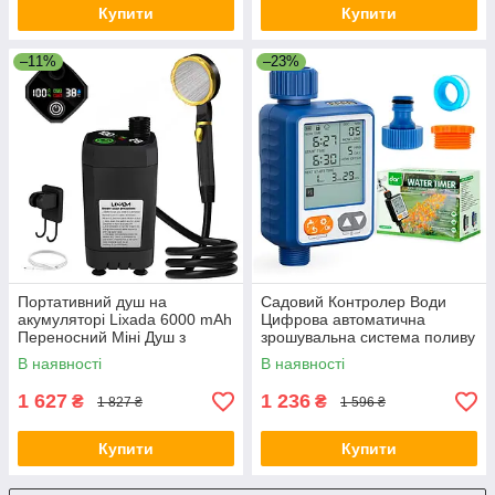
Купити
Купити
–11%
–23%
Портативний душ на
Садовий Контролер Води
акумуляторі Lixada 6000 mAh
Цифрова автоматична
Переносний Міні Душ з
зрошувальна система поливу
дисплєм для туризму
з таймером з LCD екраном
В наявності
В наявності
кемпінгу Акумуляторний
IPX6 для садових рослин,
Чорний
газонів та
1 627
1 236
₴
₴
1 827 ₴
1 596 ₴
Купити
Купити