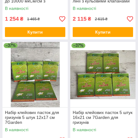
до 10000 мкСм/см з
лінії з кульовими клапанами
функцією автоматичного
В наявності
В наявності
калібрування
1 254
2 115
₴
₴
1 465 ₴
2 615 ₴
Купити
Купити
–37%
–37%
Набір клейових пасток для
Набір клейових пасток 5 штук
гризунів 5 штук 12х17 см
16х21 см 7Garden для
7Garden
гризунів
В наявності
В наявності