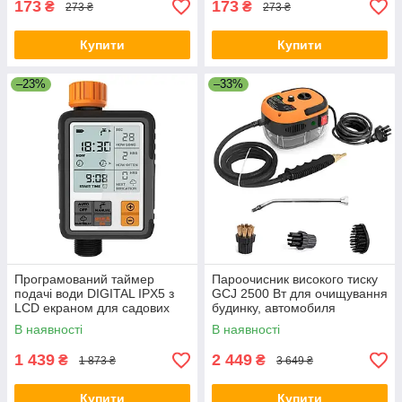
173
173
₴
₴
273 ₴
273 ₴
Купити
Купити
–23%
–33%
Програмований таймер
Пароочисник високого тиску
подачі води DIGITAL IPX5 з
GCJ 2500 Вт для очищування
LCD екраном для садових
будинку, автомобиля
рослин
Помаранчевий
В наявності
В наявності
1 439
2 449
₴
₴
1 873 ₴
3 649 ₴
Купити
Купити