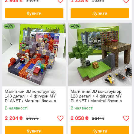
2 968
1 228
₴
₴
3 108 ₴
1 328 ₴
Купити
Купити
–8%
–8%
Магнітний 3D конструктор
Магнітний 3D конструктор
143 деталі + 4 фігурки MY
128 деталі + 4 фігурки MY
PLANET / Магнітні блоки в
PLANET / Магнітні блоки в
стилі Minecraft
стилі Minecraft
В наявності
В наявності
2 204
2 058
₴
₴
2 393 ₴
2 247 ₴
Купити
Купити