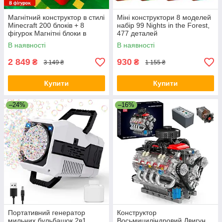
Магнітний конструктор в стилі
Міні конструктори 8 моделей
Minecraft 200 блоків + 8
набір 99 Nights in the Forest,
фігурок Магнітні блоки в
477 деталей
подарунковому боксі
В наявності
В наявності
2 849
930
₴
₴
3 149 ₴
1 155 ₴
Купити
Купити
–24%
–16%
Портативний генератор
Конструктор
мильних бульбашок 2в1
Восьмициліндровий Двигун