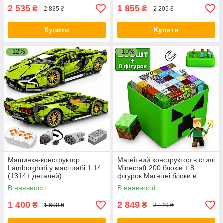
2 535
1 855
₴
₴
2 835 ₴
2 205 ₴
Купити
Купити
–12%
–10%
Машинка-конструктор
Магнітний конструктор в стилі
Lamborghini у масштабі 1:14
Minecraft 200 блоків + 8
(1314+ деталей)
фігурок Магнітні блоки в
подарунковому зеленому
В наявності
В наявності
боксі
1 400
2 849
₴
₴
1 600 ₴
3 149 ₴