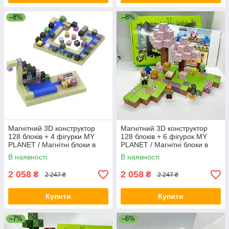
–8%
–8%
Магнітний 3D конструктор
Магнітний 3D конструктор
128 блоків + 4 фігурки MY
128 блоків + 6 фігурок MY
PLANET / Магнітні блоки в
PLANET / Магнітні блоки в
стилі Minecraft "Сніговий дім"
стилі Minecraft 128 деталей
В наявності
В наявності
128 деталей GP1
GP2
2 058
2 058
₴
₴
2 247 ₴
2 247 ₴
Купити
Купити
–7%
–6%