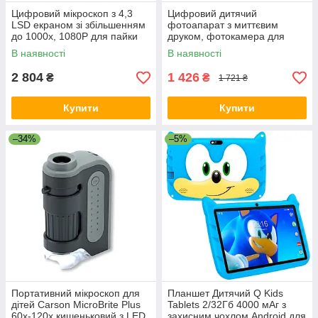
Цифровий мікроскоп з 4,3
Цифровий дитячий
LSD екраном зі збільшенням
фотоапарат з миттєвим
до 1000x, 1080P для пайки
друком, фотокамера для
USB
дітей 32 ГБ 1200 мАг Pink
В наявності
В наявності
2 804
1 426
₴
₴
1 721 ₴
Купити
Купити
–34%
–5%
Портативний мікроскоп для
Планшет Дитячий Q Kids
дітей Carson MicroBrite Plus
Tablets 2/32Гб 4000 мАг з
60x-120x кишеньковий з LED
захисним чохлом Android для