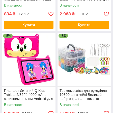
підсвічуванням 60x-120x від 6
дітей для ігор фото мультиків
В наявності
В наявності
років
Розвиваючий Блакитний
834
2 968
₴
₴
1 259 ₴
3 108 ₴
Купити
Купити
–5%
–8%
Планшет Дитячий Q Kids
Термомозаїка для рукоділля
Tablets 2/32Гб 4000 мАг з
10600 шт в кейсі Великий
захисним чохлом Android для
набір з трафаретами та
дітей для ігор фото мультиків
аксесуарами для дітей
В наявності
В наявності
Розвиваючий Рожевий