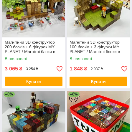
Магнітний 3D конструктор
Магнітний 3D конструктор
200 блоків + 6 фігурок MY
100 блоків + 3 фігурки MY
PLANET / Магнітні блоки в
PLANET / Магнітні блоки в
стилі Minecraft 200 деталей
стилі Minecraft 100 деталей
В наявності
В наявності
GP3
3 065
1 848
₴
₴
3 254 ₴
2 037 ₴
Купити
Купити
–6%
–8%