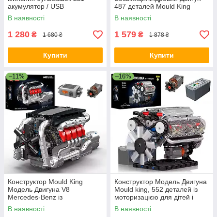
акумулятор / USB
487 деталей Mould King
Автоматична 40 отворів для
Chevy LSX454 V8 із
В наявності
В наявності
візуальних ефектів на
Моторизацією
весіллях, виступах,
1 280
1 579
₴
₴
1 680 ₴
1 878 ₴
Купити
Купити
–11%
–16%
Конструктор Mould King
Конструктор Модель Двигуна
Модель Двигуна V8
Mould king, 552 деталей із
Mercedes-Benz із
моторизацією для дітей і
моторизацією, 1169 деталей
дорослих
В наявності
В наявності