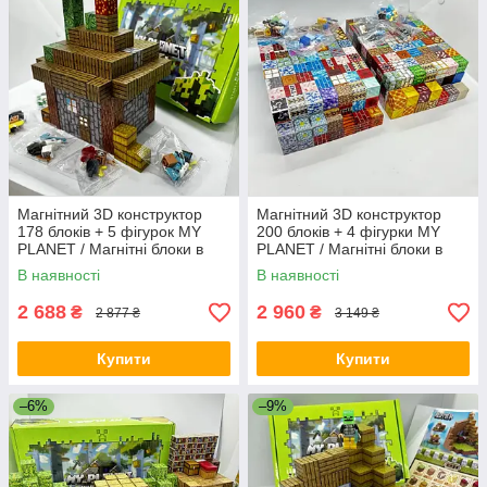
Магнітний 3D конструктор
Магнітний 3D конструктор
178 блоків + 5 фігурок MY
200 блоків + 4 фігурки MY
PLANET / Магнітні блоки в
PLANET / Магнітні блоки в
стилі Minecraft 178 деталей
стилі Minecraft 200 деталей
В наявності
В наявності
GP5
2 688
2 960
₴
₴
2 877 ₴
3 149 ₴
Купити
Купити
–6%
–9%