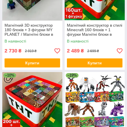
Магнітний 3D конструктор
Магнітний конструктор в стилі
180 блоків + 3 фігурки MY
Minecraft 160 блоків + 1
PLANET / Магнітні блоки в
фігурки Магнітні блоки в
стилі Minecraft 180 деталей
подарунковомц боксі
В наявності
В наявності
2 730
2 489
₴
₴
2 919 ₴
2 699 ₴
Купити
Купити
–10%
–19%