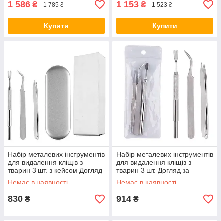
1 586
1 153
₴
₴
1 785 ₴
1 523 ₴
Купити
Купити
Набір металевих інструментів
Набір металевих інструментів
для видалення кліщів з
для видалення кліщів з
тварин 3 шт. з кейсом Догляд
тварин 3 шт. Догляд за
за домашніми улюбленцями
домашніми улюбленцями
Немає в наявності
Немає в наявності
830
914
₴
₴