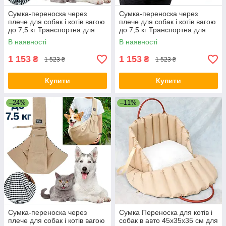
Сумка-переноска через
Сумка-переноска через
плече для собак і котів вагою
плече для собак і котів вагою
до 7,5 кг Транспортна для
до 7,5 кг Транспортна для
домашніх тварин Сірий
домашніх тварин Синя
В наявності
В наявності
1 153
1 153
₴
₴
1 523 ₴
1 523 ₴
Купити
Купити
–24%
–11%
Сумка-переноска через
Сумка Переноска для котів і
плече для собак і котів вагою
собак в авто 45х35х35 см для