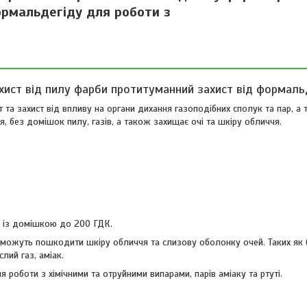
ормальдегіду для роботи з
хист від пилу фарби протитуманний захист від формал
т та захист від впливу на органи дихання газоподібних сполук та пар, а
 без домішок пилу, газів, а також захищає очі та шкіру обличчя.
н із домішкою до 200 ГДК.
і можуть пошкодити шкіру обличчя та слизову оболонку очей. Таких як 
слий газ, аміак.
 роботи з хімічними та отруйними випарами, парів аміаку та ртуті.