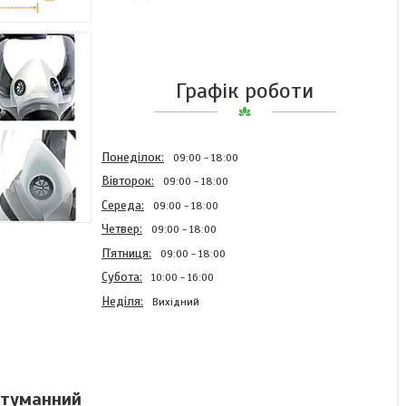
Графік роботи
Понеділок
09:00
18:00
Вівторок
09:00
18:00
Середа
09:00
18:00
Четвер
09:00
18:00
Пʼятниця
09:00
18:00
Субота
10:00
16:00
Неділя
Вихідний
Маска Респіратор
Повнолицьова 17в1 з
итуманний
фільтрами Панорамна