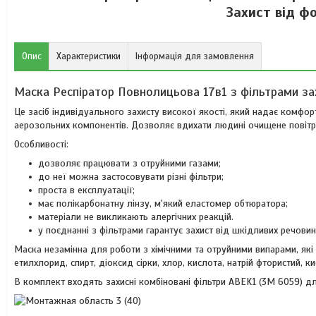
Захист від ф
Опис
Характеристики
Інформація для замовлення
Маска Респіратор Повнолицьова 17в1 з фільтрами за
Це засіб індивідуального захисту високої якості, який надає комфор
аерозольних компонентів. Дозволяє вдихати людині очищене повітря,
Особливості:
дозволяє працювати з отруйними газами;
до неї можна застосовувати різні фільтри;
проста в експлуатації;
має полікарбонатну лінзу, м'який еластомер обтюратора;
матеріали не викликають алергічних реакцій.
у поєднанні з фільтрами гарантує захист від шкідливих речови
Маска незамінна для роботи з хімічними та отруйними випарами, як
етилхлорид, спирт, діоксид сірки, хлор, кислота, натрій фтористий, ки
В комплект входять захисні комбіновані фільтри ABEK1 (3M 6059) для