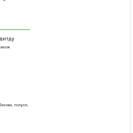
Захист від пилу фарби
протитуманний Захист від
формальдегіду для
роботи з
Немає в наявності
ьдегіду
1 675 ₴
 також
бензин, толуол,