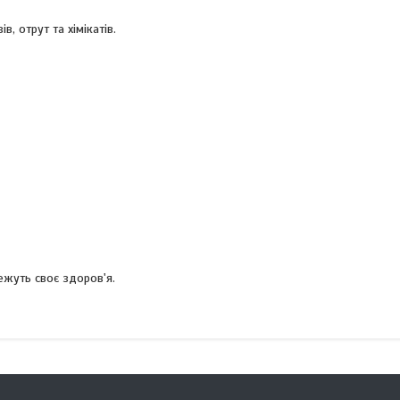
в, отрут та хімікатів.
режуть своє здоров'я.