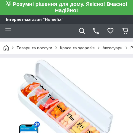
💡 Розумні рішення для дому. Якісно! Вчасно!
Надійно!
Інтернет-магазин "Homefix"
Товари та послуги
Краса та здоров'я
Аксесуари
Р