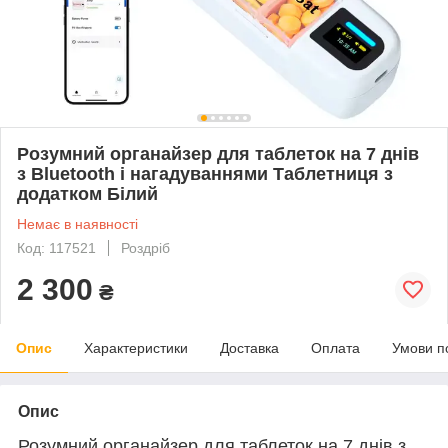
Розумний органайзер для таблеток на 7 днів
з Bluetooth і нагадуваннями Таблетниця з
додатком Білий
Немає в наявності
Код: 117521
Роздріб
2 300
₴
Опис
Характеристики
Доставка
Оплата
Умови п
Опис
Розумний органайзер для таблеток на 7 днів з