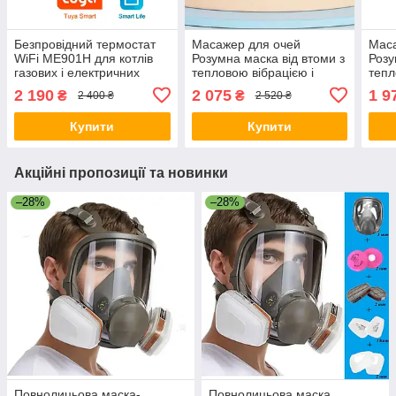
Безпровідний термостат
Масажер для очей
Маса
WiFi ME901H для котлів
Розумна маска від втоми з
Розу
газових і електричних
тепловою вібрацією і
тепл
музикою Bluetooth Біла
музи
2 190
2 075
1 9
₴
₴
2 400 ₴
2 520 ₴
Купити
Купити
Акційні пропозиції та новинки
–28%
–28%
Повнолицьова маска-
Повнолицьова маска