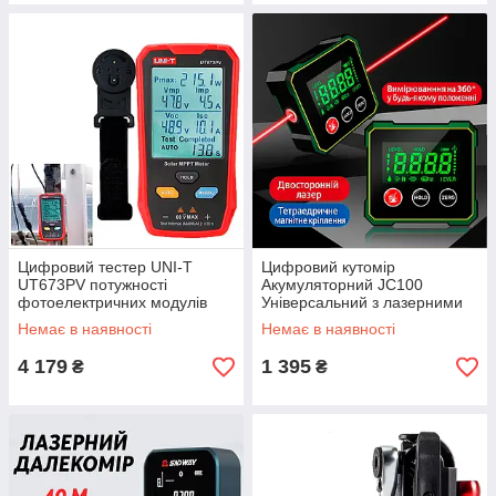
Цифровий тестер UNI-T
Цифровий кутомір
UT673PV потужності
Акумуляторний JC100
фотоелектричних модулів
Універсальний з лазерними
для роботи з сонячними
вказівниками і магнітною
Немає в наявності
Немає в наявності
панелями
основою
4 179
1 395
₴
₴