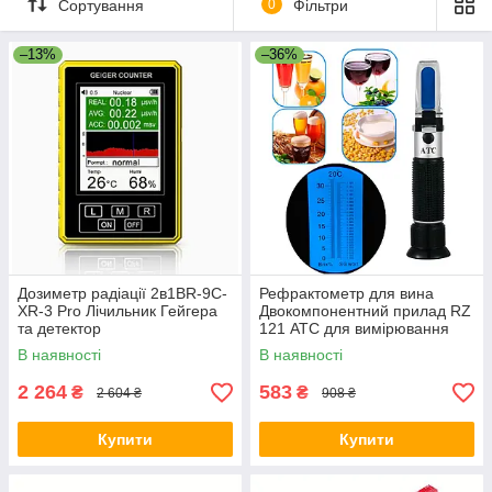
Сортування
0
Фільтри
–13%
–36%
Дозиметр радіації 2в1BR-9C-
Рефрактометр для вина
XR-3 Pro Лічильник Гейгера
Двокомпонентний прилад RZ
та детектор
121 АТС для вимірювання
електромагнітного
винограду на вміст цукру
В наявності
В наявності
випромінювання + темпер.,
вологості Yellow
2 264
583
₴
₴
2 604 ₴
908 ₴
Купити
Купити