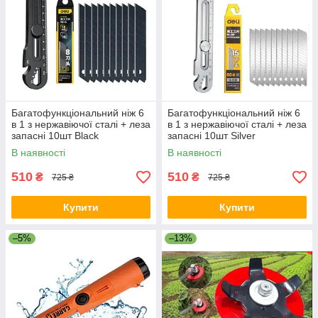
Багатофункціональний ніж 6
Багатофункціональний ніж 6
в 1 з нержавіючої сталі + леза
в 1 з нержавіючої сталі + леза
запасні 10шт Black
запасні 10шт Silver
В наявності
В наявності
510
510
₴
₴
725 ₴
725 ₴
Купити
Купити
–5%
–13%