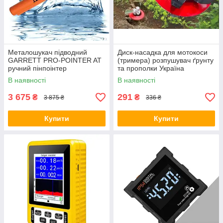
Металошукач підводний
Диск-насадка для мотокоси
GARRETT PRO-POINTER AT
(тримера) розпушувач ґрунту
ручний пінпоінтер
та прополки Україна
металодетектор
В наявності
В наявності
Помаранчевий
3 675
291
₴
₴
3 875 ₴
336 ₴
Купити
Купити