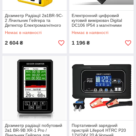
Дозиметр Радіації 2в1BR-9C-
Електронний цифровий
2 Лічильник Гейгера та
кутовий вимірювач Digital
Детектор Електромагнітного
DC106 IP54 з магнітними
Випромінювання Жовтий
сторонами
Немає в наявності
Немає в наявності
2 604
1 196
₴
₴
Дозиметр радіації побутовий
Портативний зарядний
2в1 BR-9B XR-1 Pro /
пристрій Lifepo4 HTRC P20
Лічильник Гейгера для
12V/24V 20 A Чорний