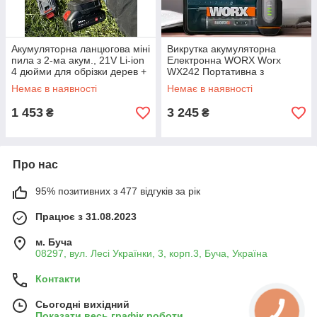
Акумуляторна ланцюгова міні
Викрутка акумуляторна
пила з 2-ма акум., 21V Li-ion
Електронна WORX Worx
4 дюйми для обрізки дерев +
WX242 Портативна з
Кейс
насадками 30 шт в кейсі
Немає в наявності
Немає в наявності
Унівресальна
1 453
3 245
₴
₴
Про нас
95% позитивних з 477 відгуків за рік
Працює з 31.08.2023
м. Буча
08297, вул. Лесі Українки, 3, корп.3, Буча, Україна
Контакти
Сьогодні вихідний
Показати весь графік роботи