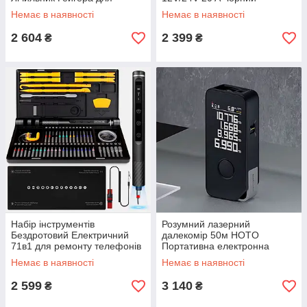
вимірювання радіації,
Немає в наявності
Немає в наявності
темпер., вологості
2 604
2 399
₴
₴
Набір інструментів
Розумний лазерний
Бездротовий Електричний
далекомір 50м HOTO
71в1 для ремонту телефонів
Портативна електронна
приладів ПК 48 бітів
рулетка з дисплеєм
Немає в наявності
Немає в наявності
Електрична викрутка
2 599
3 140
₴
₴