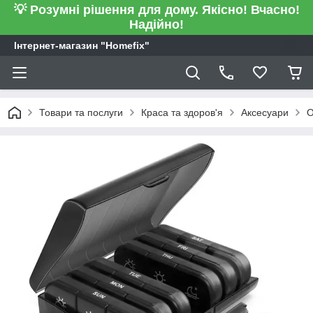
💡 Розумні рішення для дому. Якісно! Вчасно!
Надійно!
Інтернет-магазин "Homefix"
Товари та послуги
Краса та здоров'я
Аксесуари
О