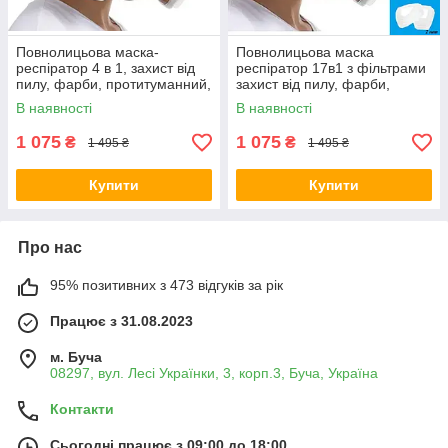
Повнолицьова маска-
Повнолицьова маска
респіратор 4 в 1, захист від
респіратор 17в1 з фільтрами
пилу, фарби, протитуманний,
захист від пилу, фарби,
захист від формальдегіду +
формальдегіду + Чехол
В наявності
В наявності
фільтри
1 075
1 075
₴
₴
1 495 ₴
1 495 ₴
Купити
Купити
Про нас
95% позитивних з 473 відгуків за рік
Працює з 31.08.2023
м. Буча
08297, вул. Лесі Українки, 3, корп.3, Буча, Україна
Контакти
Сьогодні працює з 09:00 до 18:00