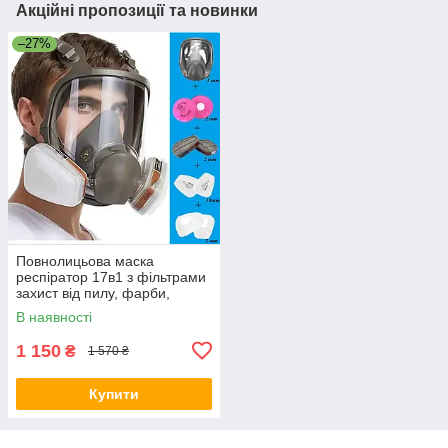
Акційні пропозиції та новинки
–27%
Повнолицьова маска
респіратор 17в1 з фільтрами
захист від пилу, фарби,
формальдегіду + Чехол
В наявності
1 150
₴
1 570 ₴
Купити