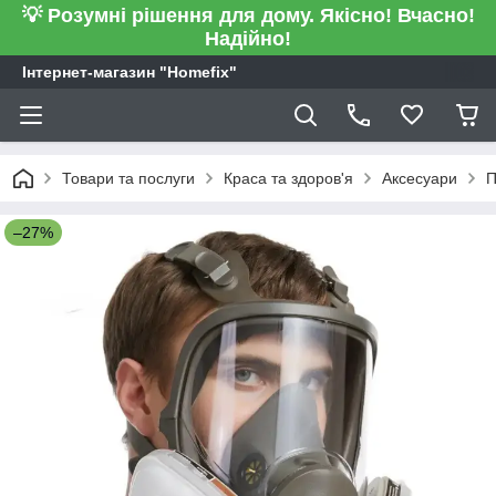
💡 Розумні рішення для дому. Якісно! Вчасно!
Надійно!
Інтернет-магазин "Homefix"
Товари та послуги
Краса та здоров'я
Аксесуари
П
–27%