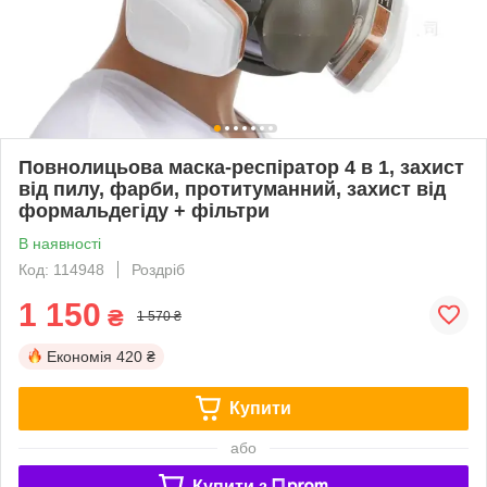
Повнолицьова маска-респіратор 4 в 1, захист
від пилу, фарби, протитуманний, захист від
формальдегіду + фільтри
В наявності
Код: 114948
Роздріб
1 150
₴
1 570 ₴
Економія
420 ₴
Купити
або
Купити з