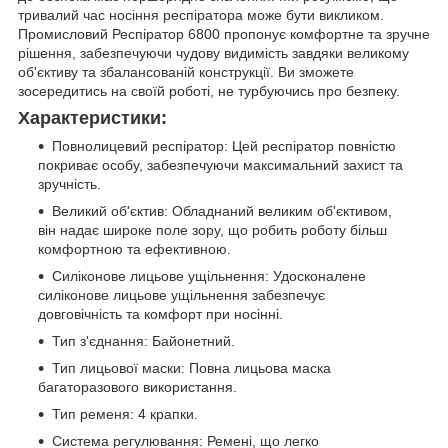
тривалий час носіння респіратора може бути викликом.
Промисловий Респіратор 6800 пропонує комфортне та зручне
рішення, забезпечуючи чудову видимість завдяки великому
об'єктиву та збалансованій конструкції. Ви зможете
зосередитись на своїй роботі, не турбуючись про безпеку.
Характеристики:
Повнолицевий респіратор: Цей респіратор повністю
покриває особу, забезпечуючи максимальний захист та
зручність.
Великий об'єктив: Обладнаний великим об'єктивом,
він надає широке поле зору, що робить роботу більш
комфортною та ефективною.
Силіконове лицьове ущільнення: Удосконалене
силіконове лицьове ущільнення забезпечує
довговічність та комфорт при носінні.
Тип з'єднання: Байонетний.
Тип лицьової маски: Повна лицьова маска
багаторазового використання.
Тип ременя: 4 крапки.
Система регулювання: Ремені, що легко