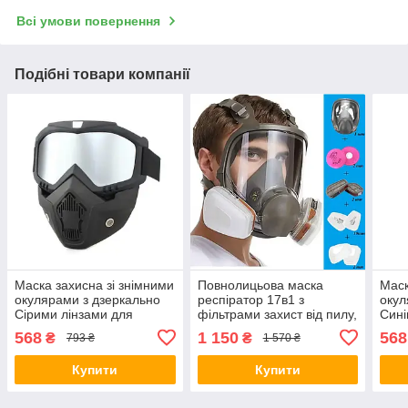
Всі умови повернення
Подібні товари компанії
Маска захисна зі знімними
Повнолицьова маска
Маск
окулярами з дзеркально
респіратор 17в1 з
окул
Сірими лінзами для
фільтрами захист від пилу,
Сині
активних видів спорту
фарби, формальдегіду +
акти
568
1 150
568
₴
₴
793 ₴
1 570 ₴
Black
Чехол
Blac
Купити
Купити