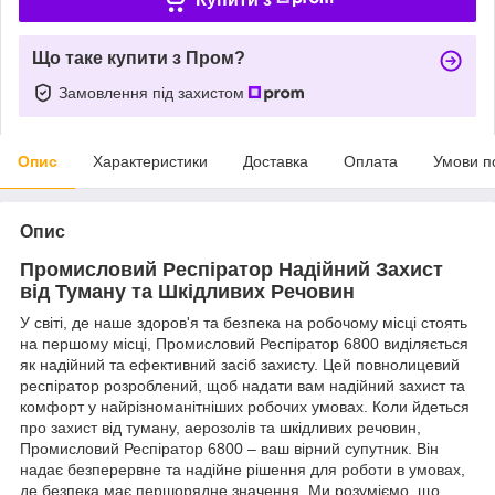
Що таке купити з Пром?
Замовлення під захистом
Опис
Характеристики
Доставка
Оплата
Умови п
Опис
Промисловий Респіратор Надійний Захист
від Туману та Шкідливих Речовин
У світі, де наше здоров'я та безпека на робочому місці стоять
на першому місці, Промисловий Респіратор 6800 виділяється
як надійний та ефективний засіб захисту. Цей повнолицевий
респіратор розроблений, щоб надати вам надійний захист та
комфорт у найрізноманітніших робочих умовах. Коли йдеться
про захист від туману, аерозолів та шкідливих речовин,
Промисловий Респіратор 6800 – ваш вірний супутник. Він
надає безперервне та надійне рішення для роботи в умовах,
де безпека має першорядне значення. Ми розуміємо, що