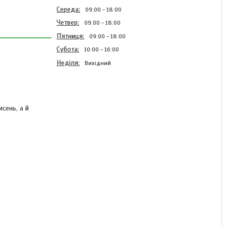
Середа
09:00
18:00
Четвер
09:00
18:00
Пʼятниця
09:00
18:00
Субота
10:00
16:00
Неділя
Вихідний
сень, а й
Диск-насадка для
мотокоси (тримера)
розпушувач ґрунту та
прополки Україна
В наявності
291 ₴
336 ₴
КУПИТИ