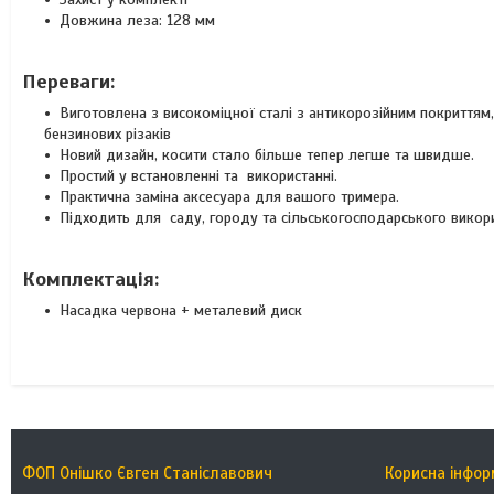
Довжина леза: 128 мм
Переваги:
Виготовлена ​​з високоміцної сталі з антикорозійним покриттям
бензинових різаків
Новий дизайн, косити стало більше тепер легше та швидше.
Простий у встановленні та використанні.
Практична заміна аксесуара для вашого тримера.
Підходить для саду, городу та сільськогосподарського викор
Комплектація:
Насадка червона + металевий диск
ФОП Онішко Євген Станіславович
Корисна інфор