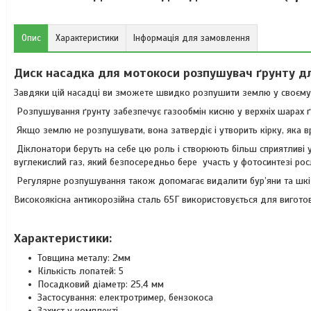
Опис
Характеристики
Інформація для замовлення
Диск насадка для мотокоси розпушувач ґрунту д
Завдяки цій насадці ви зможете швидко розпушити землю у своєму 
Розпушування ґрунту забезпечує газообмін кисню у верхніх шарах ґ
Якщо землю не розпушувати, вона затвердіє і утворить кірку, яка в
Діклонатори беруть на себе цю роль і створюють більш сприятливі ум
вуглекислий газ, який безпосередньо бере участь у фотосинтезі рос
Регулярне розпушування також допомагає видалити бур’яни та шкі
Високоякісна антикорозійна сталь 65Г використовується для вигото
Характеристики:
Товщина металу: 2мм
Кількість лопатей: 5
Посадковий діаметр: 25,4 мм
Застосування: електротример, бензокоса
Захист у комплекті