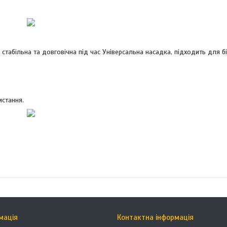
, стабільна та довговічна під час Універсальна насадка, підходить для б
истання.
мація
Контактна інформація