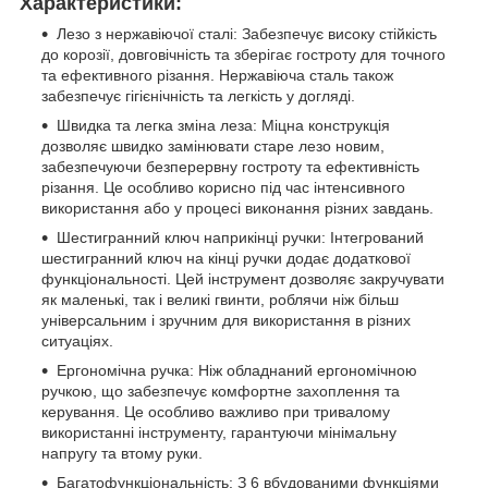
Характеристики:
Лезо з нержавіючої сталі: Забезпечує високу стійкість
до корозії, довговічність та зберігає гостроту для точного
та ефективного різання. Нержавіюча сталь також
забезпечує гігієнічність та легкість у догляді.
Швидка та легка зміна леза: Міцна конструкція
дозволяє швидко замінювати старе лезо новим,
забезпечуючи безперервну гостроту та ефективність
різання. Це особливо корисно під час інтенсивного
використання або у процесі виконання різних завдань.
Шестигранний ключ наприкінці ручки: Інтегрований
шестигранний ключ на кінці ручки додає додаткової
функціональності. Цей інструмент дозволяє закручувати
як маленькі, так і великі гвинти, роблячи ніж більш
універсальним і зручним для використання в різних
ситуаціях.
Ергономічна ручка: Ніж обладнаний ергономічною
ручкою, що забезпечує комфортне захоплення та
керування. Це особливо важливо при тривалому
використанні інструменту, гарантуючи мінімальну
напругу та втому руки.
Багатофункціональність: З 6 вбудованими функціями