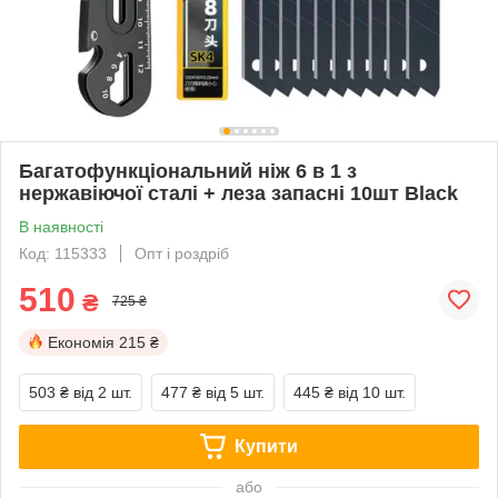
Багатофункціональний ніж 6 в 1 з
нержавіючої сталі + леза запасні 10шт Black
В наявності
Код: 115333
Опт і роздріб
510
₴
725 ₴
Економія
215 ₴
503 ₴
від 2 шт.
477 ₴
від 5 шт.
445 ₴
від 10 шт.
Купити
або