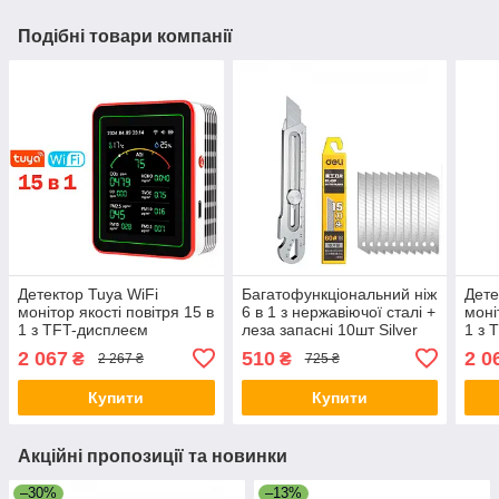
Подібні товари компанії
Детектор Tuya WiFi
Багатофункціональний ніж
Дете
монітор якості повітря 15 в
6 в 1 з нержавіючої сталі +
моні
1 з TFT-дисплеєм
леза запасні 10шт Silver
1 з 
Аналізатор з керуванням
Анал
2 067
510
2 0
₴
₴
2 267 ₴
725 ₴
через додаток Білий
чере
Купити
Купити
Акційні пропозиції та новинки
–30%
–13%