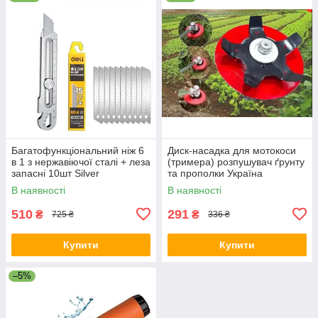
Багатофункціональний ніж 6
Диск-насадка для мотокоси
в 1 з нержавіючої сталі + леза
(тримера) розпушувач ґрунту
запасні 10шт Silver
та прополки Україна
В наявності
В наявності
510
291
₴
₴
725 ₴
336 ₴
Купити
Купити
–5%