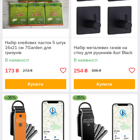
Набір клейових пасток 5 штук
16х21 см 7Garden для
Набір металевих гачків на
гризунів
стіну для рушників 4шт Black
В наявності
В наявності
173
254
₴
₴
273 ₴
396 ₴
Купити
Купити
–35%
–35%