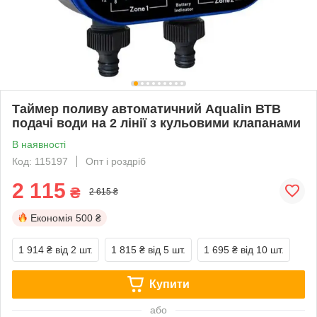
Таймер поливу автоматичний Aqualin ВТВ
подачі води на 2 лінії з кульовими клапанами
В наявності
Код: 115197
Опт і роздріб
2 115
₴
2 615 ₴
Економія
500 ₴
1 914 ₴
від 2 шт.
1 815 ₴
від 5 шт.
1 695 ₴
від 10 шт.
Купити
або