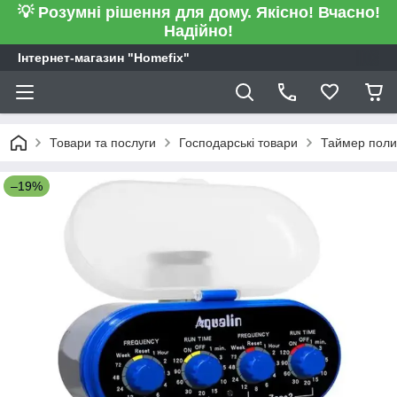
💡 Розумні рішення для дому. Якісно! Вчасно!
Надійно!
Інтернет-магазин "Homefix"
Товари та послуги
Господарські товари
Таймер полив
–19%