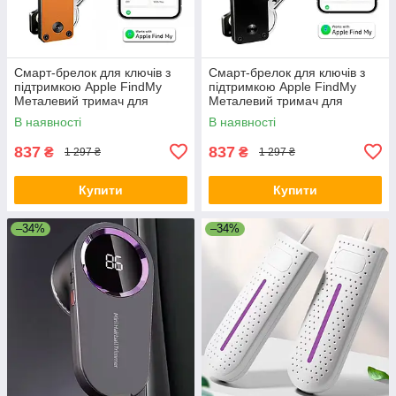
Смарт-брелок для ключів з
Смарт-брелок для ключів з
підтримкою Apple FindMy
підтримкою Apple FindMy
Металевий тримач для
Металевий тримач для
ключів Помаранчевий
ключів Чорний
В наявності
В наявності
837
837
₴
₴
1 297 ₴
1 297 ₴
Купити
Купити
–34%
–34%