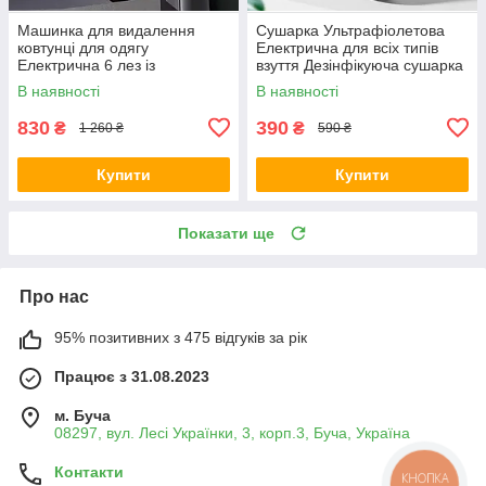
Машинка для видалення
Сушарка Ультрафіолетова
ковтунці для одягу
Електрична для всіх типів
Електрична 6 лез із
взуття Дезінфікуюча сушарка
Запобіжником Дисплеєм USB
12Вт Портативна зарядка від
В наявності
В наявності
зарядка Чорна
USB Біла
830
390
₴
₴
1 260 ₴
590 ₴
Купити
Купити
Показати ще
Про нас
95% позитивних з 475 відгуків за рік
Працює з 31.08.2023
м. Буча
08297, вул. Лесі Українки, 3, корп.3, Буча, Україна
Контакти
КНОПКА