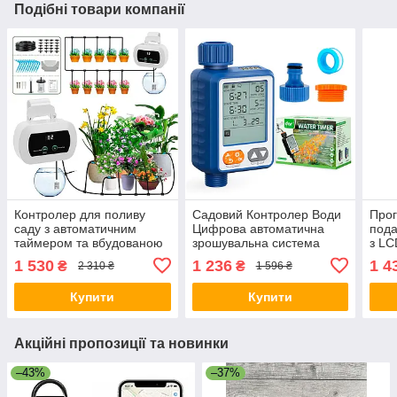
Подібні товари компанії
Контролер для поливу
Садовий Контролер Води
Про
саду з автоматичним
Цифрова автоматична
пода
таймером та вбудованою
зрошувальна система
з LC
батареєю 2200мАг
поливу з таймером з LCD
садо
1 530
1 236
1 4
₴
₴
2 310 ₴
1 596 ₴
екраном IPX6 для садових
рослин, газонів та
Купити
Купити
Акційні пропозиції та новинки
–43%
–37%