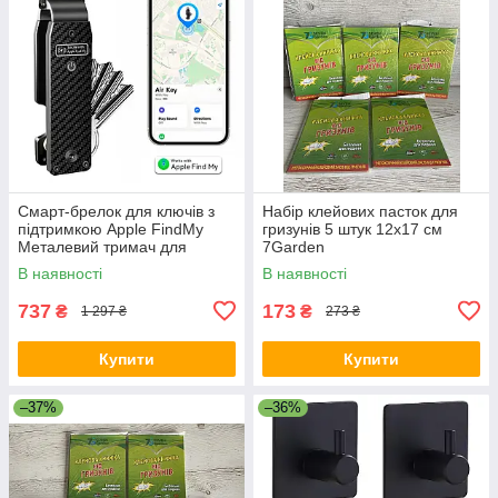
Смарт-брелок для ключів з
Набір клейових пасток для
підтримкою Apple FindMy
гризунів 5 штук 12х17 см
Металевий тримач для
7Garden
ключів Чорно-сірий
В наявності
В наявності
737
173
₴
₴
1 297 ₴
273 ₴
Купити
Купити
–37%
–36%