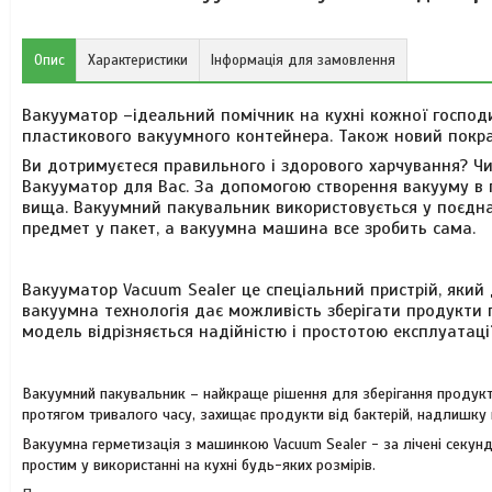
Опис
Характеристики
Інформація для замовлення
Вакууматор
–
ідеальний помічник на кухні кожної господ
пластикового вакуумного контейнера. Також новий покр
Ви дотримуєтеся правильного і здорового харчування? Чи
Вакууматор для Вас. За допомогою створення вакууму в п
вища. Вакуумний пакувальник використовується у поєднан
предмет у пакет, а вакуумна машина все зробить сама.
Вакууматор
Vacuum Sealer
це спеціальний пристрій, який 
вакуумна технологія дає можливість зберігати продукти 
модель відрізняється надійністю і простотою експлуатації
Вакуумний пакувальник – найкраще рішення для зберігання продукт
протягом тривалого часу, захищає продукти від бактерій, надлишку 
Вакуумна герметизація з машинкою Vacuum Sealer - за лічені секун
простим у використанні на кухні будь-яких розмірів.