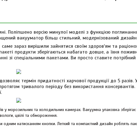
ині. Поліпшено версію минулої моделі з функцією поглинання
ащений вакууматор більш стильний, модернізований дизайн
 саме зараз вирішили зайнятися своїм здоров'ям та раціон
акеті продукти зберігаються набагато довше, а їхня поживн
ні зі спеціальними пакетами. Ви просто ставите потрібний
дозволяє термін придатності харчової продукції до 5 разів. 
протягом тривалого періоду без використання консервантів.
.
ів у морозильних та холодильних камерах. Вакуумна упаковка зберігає
вологи, цвілі та обмороження.
ди одним натисканням кнопки. Легкий та компактний дизайн роблять па