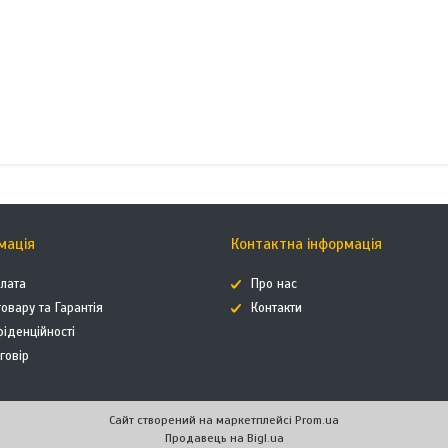
мація
Контактна інформація
плата
Про нас
овару та Гарантія
Контакти
фіденційності
говір
Сайт створений на маркетплейсі
Prom.ua
Продавець на Bigl.ua