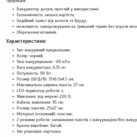
Пререваги:
Вакууматор досить простий у використанні;
Економічність, низька вартість;
Надійний захист від вологи та бруду;
можливість заморожування на тривалий термін без втрати якос
Збереження вітамінів.
Характеристики:
Тип: вакуумний пакувальник;
Колір: чорний;
Тиск вакуумування: -60 кРа;
Вага вакууматора: 0,35 кг;
Потужність: 90 Вт;
Розмір (Ш/Д/В): 37x6.5x4.5 см;
Максимальна ширина пакета: 27 см;
LED-індикатор роботи: є;
Живлення: від мережі 220 В;
Кабель живлення: 95 см;
Розмір пакетів: 25х17 см;
Матеріал (основний): пластик;
2 режими роботи: запаювання пакетів з вакуумацією/без вакуу
Країна виробник: Китай;
Тип упаковки: картонна.