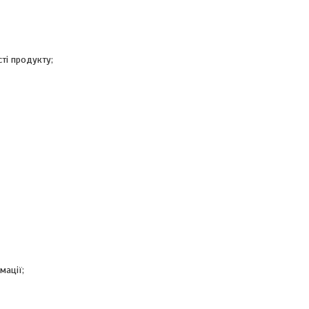
ті продукту;
мації;