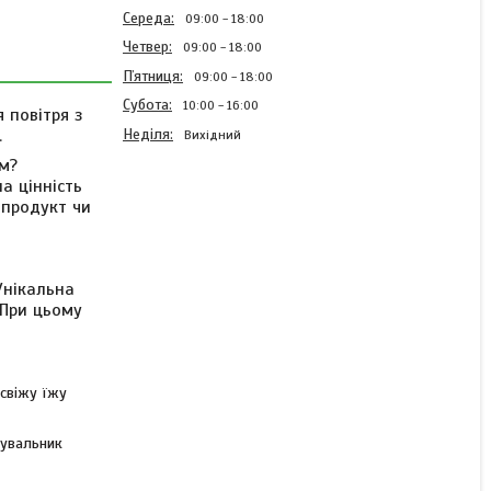
Середа
09:00
18:00
Четвер
09:00
18:00
Пʼятниця
09:00
18:00
Субота
10:00
16:00
 повітря з
Неділя
.
Вихідний
ом?
а цінність
 продукт чи
Вакуумний пакувальник
для продуктів Vacuum
Sealer з 10 пакетами,
Унікальна
Чорний
 При цьому
В наявності
 свіжу їжу
595 ₴
кувальник
КУПИТИ