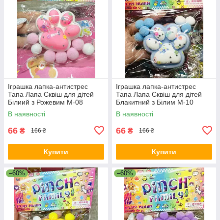
Іграшка лапка-антистрес
Іграшка лапка-антистрес
Тапа Лапа Сквіш для дітей
Тапа Лапа Сквіш для дітей
Білиий з Рожевим М-08
Блакитний з Білим М-10
В наявності
В наявності
66
66
₴
₴
166 ₴
166 ₴
Купити
Купити
–60%
–60%