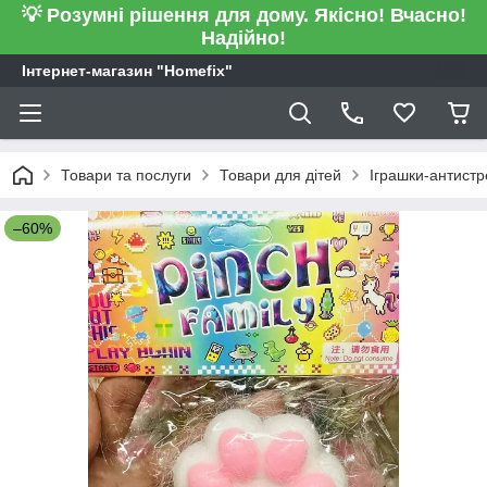
💡 Розумні рішення для дому. Якісно! Вчасно!
Надійно!
Інтернет-магазин "Homefix"
Товари та послуги
Товари для дітей
Іграшки-антистр
–60%