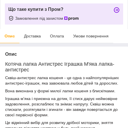
Що таке купити з Пром?
Замовлення під захистом
Опис
Доставка
Оплата
Умови повернення
Опис
Котяча лапка Антистрес Іграшка М'яка лапка-
антистрес
Сквіш-антистрес лапка кошеня - це одна з найпопулярніших
антистрес-іграшок, яка завоювала любов дітей та дорослих.
Вона виконана у формі милої лапки кошеня з блискітками.
Іграшка м'яка і приємна на дотик, її стиск дарує неймовірне
задоволення, розслаблює та знімає напругу. Сквіш можна
стискати, розтягувати і згинати - він завжди повертається до
своєї первісної форми.
Це відмінний вибір для розвитку дрібної моторики, зняття
стресу та підняття настрою у будь-який момент.