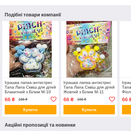
Подібні товари компанії
Іграшка лапка-антистрес
Іграшка лапка-антистрес
Ігра
Тапа Лапа Сквіш для дітей
Тапа Лапа Сквіш для дітей
Тапа
Блакитний з Білим М-10
Жовтий з Білим М-11
Фіол
66
66
66
₴
₴
166 ₴
166 ₴
Купити
Купити
Акційні пропозиції та новинки