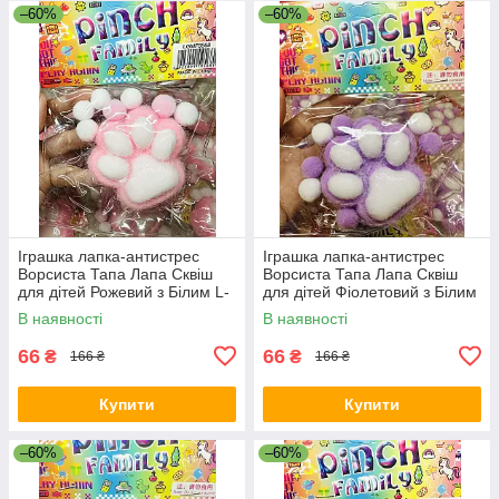
–60%
–60%
Іграшка лапка-антистрес
Іграшка лапка-антистрес
Ворсиста Тапа Лапа Сквіш
Ворсиста Тапа Лапа Сквіш
для дітей Рожевий з Білим L-
для дітей Фіолетовий з Білим
05
L-06
В наявності
В наявності
66
66
₴
₴
166 ₴
166 ₴
Купити
Купити
–60%
–60%