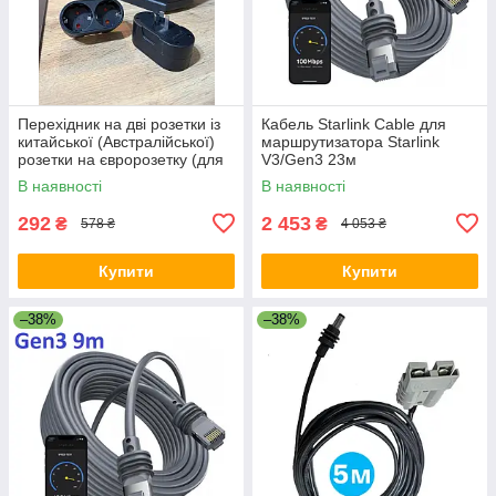
Перехідник на дві розетки із
Кабель Starlink Cable для
китайської (Австралійської)
маршрутизатора Starlink
розетки на євророзетку (для
V3/Gen3 23м
Ecoflow) 10А / 250В для
В наявності
В наявності
подорожей Чорний
292
2 453
₴
₴
578 ₴
4 053 ₴
Купити
Купити
–38%
–38%