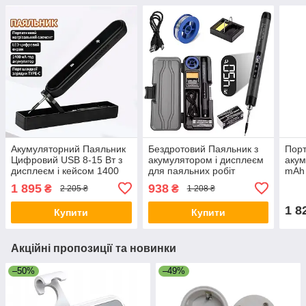
Акумуляторний Паяльник
Бездротовий Паяльник з
Порт
Цифровий USB 8-15 Вт з
акумулятором і дисплеєм
акум
дисплеєм і кейсом 1400
для паяльних робіт
mAh 
мАч Чорний
Портативний з кейсом для
з ди
1 895
938
₴
₴
2 205 ₴
1 208 ₴
зберігання 600mAh
кемп
Чорний
Пом
1 8
Купити
Купити
Акційні пропозиції та новинки
–50%
–49%