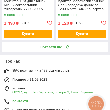
Конектор 10м для Starlink
Адаптер Мережевий Starlink
Mini Високовольтний
Gen3 передача даних до
Універсальний 50A 600V
1200 Мбіт/с RJ45 Конвертер
Чорний
(Starlink GEN 3 / V 3) Сірий
В наявності
В наявності
1 493
1 120
₴
₴
2 393 ₴
1 775 ₴
Купити
Купити
Показати ще
Про нас
95% позитивних з 477 відгуків за рік
Працює з 31.08.2023
м. Буча
08297, вул. Лесі Українки, 3, корп.3, Буча, Україна
Контакти
КНОПКА
ЗВ'ЯЗКУ
Сьогодні працює з 09:00 до 18:00