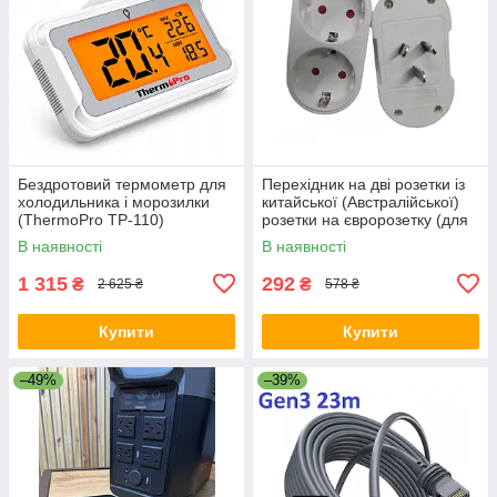
Бездротовий термометр для
Перехідник на дві розетки із
холодильника і морозилки
китайської (Австралійської)
(ThermoPro TP-110)
розетки на євророзетку (для
Ecoflow) 10А / 250В для
В наявності
В наявності
подорожей Білий
1 315
292
₴
₴
2 625 ₴
578 ₴
Купити
Купити
–49%
–39%