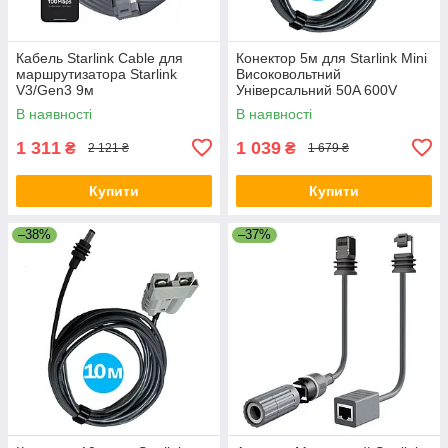
Кабель Starlink Cable для
Конектор 5м для Starlink Mini
маршрутизатора Starlink
Високовольтний
V3/Gen3 9м
Універсальний 50A 600V
Чорний
В наявності
В наявності
1 311
1 039
₴
₴
2 121 ₴
1 679 ₴
Купити
Купити
–38%
–37%