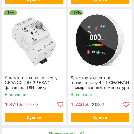
–18%
–13%
Автомат введення резерву
Детектор чадного та
GEYA G2R-63 2P 63А 1-
горючого газу 4 в 1 CHZHVAN
фазний на DIN рейку
з вимірюванням температури
й вологості Комбінований для
В наявності
В наявності
безпеки будинку
1 870
1 740
₴
₴
2 290 ₴
2 000 ₴
Купити
Купити
Показати ще