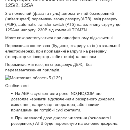
125/2, 125А
2-х полюсний (фаза та нуль) автоматичний безперевний
(uniterrupted) перемикач вводу резерву(АПВ), ввід резерву
(АВР), automatic transfer switch (ATS) на величину струму до
125Ана напругу 230В від компанії TOMZN
Може використовуватися при однофазному підключенні.
Переключає споживача (будинок, квариру та ін.) з загальної
електромережі, при пропаданні напруги на резервну
(генератор чи інвертор любих типів) та навпаки.
Перемикає миттєво, як спрацьовує ДБЖ,- без
перезавантаження приладів.
Особливості:
На АВР є сухі контакти реле: NO,NC,COM що
дозволяє керувати відключенням резервного джерела
живлення, наприклад генератора, або іншими
приладами де потрібні сухі контакти.
При наявності двох джерел живлення (основного і
резервного) АПВ буде перемкнуто на основне джерело.