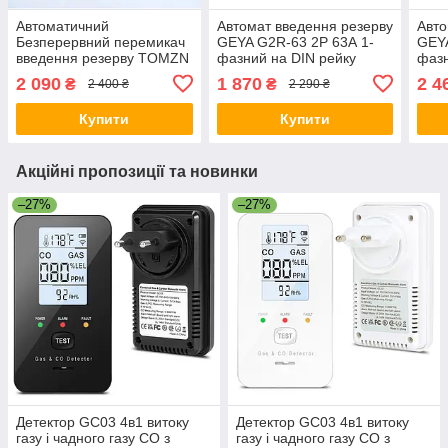
Автоматичний
Автомат введення резерву
Авто
Безперервний перемикач
GEYA G2R-63 2P 63А 1-
GEYA
введення резерву TOMZN
фазний на DIN рейку
фазн
TOQ7-125/2 АВР / ATS
2 090
1 870
2 4
₴
₴
2 400 ₴
2 290 ₴
230В 125А
Купити
Купити
Акційні пропозиції та новинки
–27%
–27%
Детектор GC03 4в1 витоку
Детектор GC03 4в1 витоку
газу і чадного газу CO з
газу і чадного газу CO з