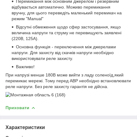
Перемикання між основним джерелом і резервним
відбувається автоматично. Моживо перемикання
вручну, для цього переведіть маленький перемикач на
режим "Manual"
Відсутні обмеження щодо сфер застосування, якщо
величина напруги та струму не перевищують заявлені
(220В, 125А).
Основна функція - переключення між джерелами
напруги. Для захисту від скачків напруги необхідно
використовувати реле захисту.
Важливо!
При напрузі менше 180В може вийти з ладу соленоїд,який
перемикає мережі. Тому перед АВР необхідно встановлювати
реле напруги. Без реле захисту гарантія не дійсна.
Приховати
Характеристики