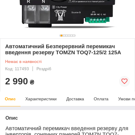
Автоматичний Безперервний перемикач
введення резерву TOMZN TOQ7-125/2 125А
Немає в наявності
Код: 117493
Роздріб
2 990
₴
Опис
Характеристики
Доставка
Оплата
Умови п
Опис
Автоматичний перемикач введення резерву для
інверторів, сонячних панелей TOMZN TOQ7-