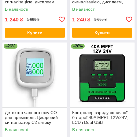
сигналізацією, дисплеєм,
сигналізацією, дисплеєм,
вимірюванням температури
вимірюванням температури
В наявності
В наявності
й вологості Чорний
й вологості Білий
1 240
1 240
₴
₴
1 699 ₴
1 699 ₴
Купити
Купити
–26%
–26%
Детектор чадного газу СО
Контролер заряду сонячної
для приміщень Цифровий
батареї 40A MPPT 12V/24V,
сигналізатор C2 витоку
LCD і Dual USB
горючих газів
Автоматичний з дисплеєм
В наявності
В наявності