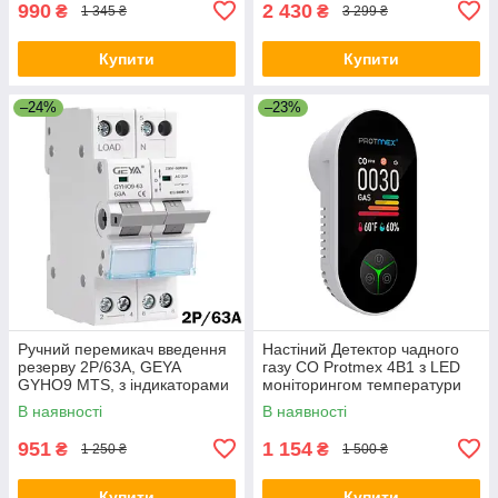
990
2 430
₴
₴
1 345 ₴
3 299 ₴
Купити
Купити
–24%
–23%
Ручний перемикач введення
Настіний Детектор чадного
резерву 2Р/63A, GEYA
газу CO Protmex 4В1 з LED
GYHO9 MTS, з індикаторами
моніторингом температури
та вологості
В наявності
В наявності
951
1 154
₴
₴
1 250 ₴
1 500 ₴
Купити
Купити