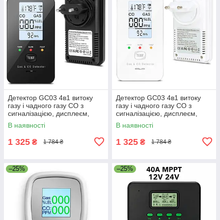
Детектор GC03 4в1 витоку
Детектор GC03 4в1 витоку
газу і чадного газу CO з
газу і чадного газу CO з
сигналізацією, дисплеєм,
сигналізацією, дисплеєм,
вимірюванням температури
вимірюванням температури
В наявності
В наявності
й вологості Чорний
й вологості Білий
1 325
1 325
₴
₴
1 784 ₴
1 784 ₴
–25%
–25%