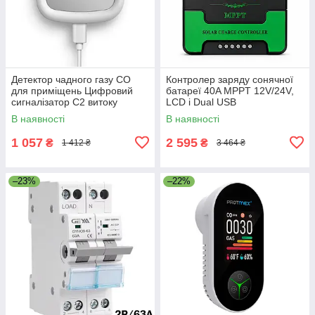
Детектор чадного газу СО
Контролер заряду сонячної
для приміщень Цифровий
батареї 40A MPPT 12V/24V,
сигналізатор C2 витоку
LCD і Dual USB
горючих газів
Автоматичний з дисплеєм
В наявності
В наявності
1 057
2 595
₴
₴
1 412 ₴
3 464 ₴
–23%
–22%