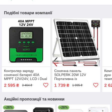
Подібні товари компанії
Контролер заряду
Сонячна панель
Кемп
сонячної батареї 40A
SOLPERK 20W 12V
душ 
MPPT 12V/24V, LCD і Dual
Портативна із
темп
USB Автоматичний з
контролером заряду для
з лі
2 595
1 739
2 6
₴
₴
3 464 ₴
1 995 ₴
дисплеєм
авто, лодки, автодому
ємні
Акційні пропозиції та новинки
–26%
–26%