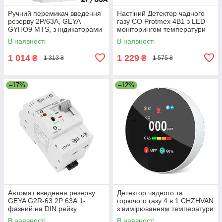
Ручний перемикач введення
Настіний Детектор чадного
резерву 2Р/63A, GEYA
газу CO Protmex 4В1 з LED
GYHO9 MTS, з індикаторами
моніторингом температури
та вологості
В наявності
В наявності
1 014
1 229
₴
₴
1 313 ₴
1 575 ₴
–17%
–12%
Автомат введення резерву
Детектор чадного та
GEYA G2R-63 2P 63А 1-
горючого газу 4 в 1 CHZHVAN
фазний на DIN рейку
з вимірюванням температури
й вологості Комбінований для
В наявності
В наявності