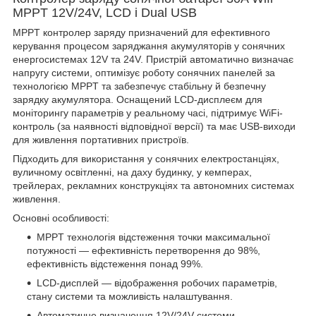
MPPT 12V/24V, LCD і Dual USB
MPPT контролер заряду призначений для ефективного
керування процесом заряджання акумуляторів у сонячних
енергосистемах 12V та 24V. Пристрій автоматично визначає
напругу системи, оптимізує роботу сонячних панелей за
технологією MPPT та забезпечує стабільну й безпечну
зарядку акумулятора. Оснащений LCD-дисплеєм для
моніторингу параметрів у реальному часі, підтримує WiFi-
контроль (за наявності відповідної версії) та має USB-виходи
для живлення портативних пристроїв.
Підходить для використання у сонячних електростанціях,
вуличному освітленні, на даху будинку, у кемперах,
трейлерах, рекламних конструкціях та автономних системах
живлення.
Основні особливості:
MPPT технологія відстеження точки максимальної
потужності — ефективність перетворення до 98%,
ефективність відстеження понад 99%.
LCD-дисплей — відображення робочих параметрів,
стану системи та можливість налаштування.
Автоматичне визначення 12V/24V системи.