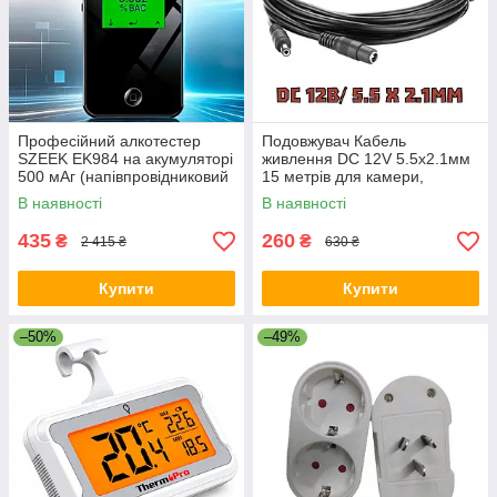
Професійний алкотестер
Подовжувач Кабель
SZEEK EK984 на акумуляторі
живлення DC 12V 5.5х2.1мм
500 мАг (напівпровідниковий
15 метрів для камери,
сенсор, 10 мундштуків +
роутера, LED стрічки
В наявності
В наявності
чохол)
435
260
₴
₴
2 415 ₴
630 ₴
Купити
Купити
–50%
–49%