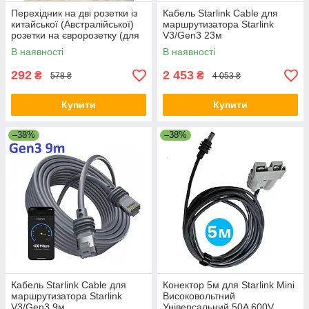
Перехідник на дві розетки із
Кабель Starlink Cable для
китайської (Австралійської)
маршрутизатора Starlink
розетки на євророзетку (для
V3/Gen3 23м
Ecoflow) 10А / 250В для
В наявності
В наявності
подорожей Чорний
292
2 453
₴
₴
578 ₴
4 053 ₴
Купити
Купити
–38%
–38%
Кабель Starlink Cable для
Конектор 5м для Starlink Mini
маршрутизатора Starlink
Високовольтний
V3/Gen3 9м
Універсальний 50A 600V