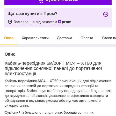
Що таке купити з Пром?
Замовлення під захистом
Опис
Характеристики
Доставка
Оплата
Умови п
Опис
Кабель-перехідник
6м/20FT
MC4 – XT60 для
підключення сонячної панелі до портативної
електростанції
Кабель-перехідник MC4 – XT60 призначений для підключення
сонячних панелей до портативних зарядних станцій та
генераторів. Забезпечує стабільну передачу енергії від панелі
до акумуляторної станції, дозволяючи ефективно заряджати
обладнання в польових умовах або під час автономного
використання.
Сумісний із більшістю популярних брендів сонячних