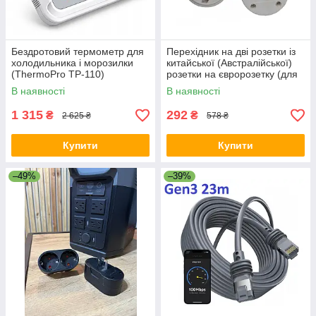
Бездротовий термометр для
Перехідник на дві розетки із
холодильника і морозилки
китайської (Австралійської)
(ThermoPro TP-110)
розетки на євророзетку (для
Ecoflow) 10А / 250В для
В наявності
В наявності
подорожей Білий
1 315
292
₴
₴
2 625 ₴
578 ₴
Купити
Купити
–49%
–39%