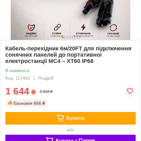
Кабель-перехідник 6м/20FT для підключення
сонячних панелей до портативної
електростанції MC4 – XT60 IP68
В наявності
Код: 117461
Роздріб
1 644
₴
2 310 ₴
Економія
666 ₴
Купити
або
Купити з