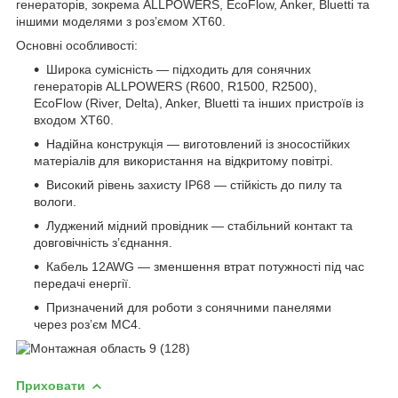
генераторів, зокрема ALLPOWERS, EcoFlow, Anker, Bluetti та
іншими моделями з роз’ємом XT60.
Основні особливості:
Широка сумісність — підходить для сонячних
генераторів ALLPOWERS (R600, R1500, R2500),
EcoFlow (River, Delta), Anker, Bluetti та інших пристроїв із
входом XT60.
Надійна конструкція — виготовлений із зносостійких
матеріалів для використання на відкритому повітрі.
Високий рівень захисту IP68 — стійкість до пилу та
вологи.
Луджений мідний провідник — стабільний контакт та
довговічність з’єднання.
Кабель 12AWG — зменшення втрат потужності під час
передачі енергії.
Призначений для роботи з сонячними панелями
через роз’єм MC4.
Приховати