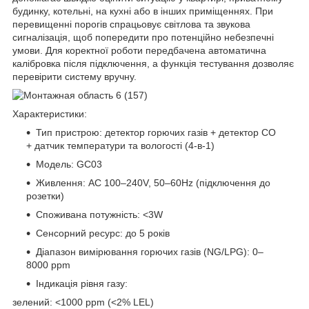
будинку, котельні, на кухні або в інших приміщеннях. При
перевищенні порогів спрацьовує світлова та звукова
сигналізація, щоб попередити про потенційно небезпечні
умови. Для коректної роботи передбачена автоматична
калібровка після підключення, а функція тестування дозволяє
перевірити систему вручну.
Характеристики:
Тип пристрою: детектор горючих газів + детектор CO
+ датчик температури та вологості (4-в-1)
Модель: GC03
Живлення: AC 100–240V, 50–60Hz (підключення до
розетки)
Споживана потужність: <3W
Сенсорний ресурс: до 5 років
Діапазон вимірювання горючих газів (NG/LPG): 0–
8000 ppm
Індикація рівня газу:
зелений: <1000 ppm (<2% LEL)