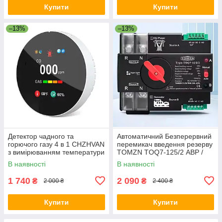
Купити
Купити
–13%
–13%
Детектор чадного та
Автоматичний Безперервний
горючого газу 4 в 1 CHZHVAN
перемикач введення резерву
з вимірюванням температури
TOMZN TOQ7-125/2 АВР /
й вологості Комбінований для
ATS 230В 125А
В наявності
В наявності
безпеки будинку
1 740
2 090
₴
₴
2 000 ₴
2 400 ₴
Купити
Купити