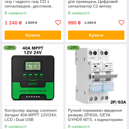
газу і чадного газу CO з
для приміщень Цифровий
сигналізацією, дисплеєм,
сигналізатор C2 витоку
вимірюванням температури
горючих газів
В наявності
В наявності
й вологості Чорний
1 240
990
₴
₴
1 699 ₴
1 345 ₴
Купити
Купити
–26%
–24%
Контролер заряду сонячної
Ручний перемикач введення
батареї 40A MPPT 12V/24V,
резерву 2Р/63A, GEYA
LCD і Dual USB
GYHO9 MTS, з індикаторами
Автоматичний з дисплеєм
В наявності
В наявності