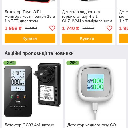
Детектор Tuya WiFi
Детектор чадного та
Дете
монітор якості повітря 15 в
горючого газу 4 в 1
моні
1 з TFT-дисплеєм
CHZHVAN з вимірюванням
1 з 
Аналізатор з керуванням
температури й вологості
Анал
1 959
1 740
1 9
₴
₴
2 159 ₴
2 000 ₴
через додаток Білий
Комбінований для безпеки
чере
будинку
Купити
Купити
Акційні пропозиції та новинки
–27%
–26%
Детектор GC03 4в1 витоку
Детектор чадного газу СО