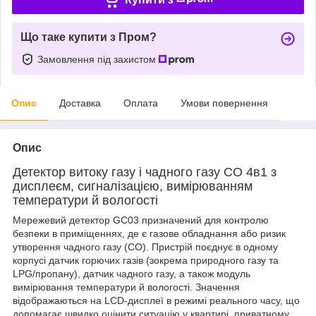
Що таке купити з Пром?
Замовлення під захистом
Опис
Доставка
Оплата
Умови повернення
Опис
Детектор витоку газу і чадного газу CO 4в1 з
дисплеєм, сигналізацією, вимірюванням
температури й вологості
Мережевий детектор GC03 призначений для контролю
безпеки в приміщеннях, де є газове обладнання або ризик
утворення чадного газу (CO). Пристрій поєднує в одному
корпусі датчик горючих газів (зокрема природного газу та
LPG/пропану), датчик чадного газу, а також модуль
вимірювання температури й вологості. Значення
відображаються на LCD-дисплеї в режимі реального часу, що
допомагає швидко оцінити ситуацію у квартирі, приватному