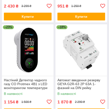
2 430
951
₴
₴
3 299 ₴
1 250 ₴
Купити
Купити
–23%
–18%
Настіний Детектор чадного
Автомат введення резерву
газу CO Protmex 4В1 з LED
GEYA G2R-63 2P 63А 1-
моніторингом температури
фазний на DIN рейку
та вологості
В наявності
В наявності
1 154
1 870
₴
₴
1 500 ₴
2 290 ₴