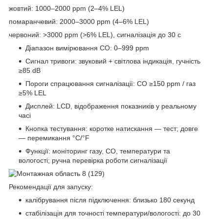
жовтий: 1000–2000 ppm (2–4% LEL)
помаранчевий: 2000–3000 ppm (4–6% LEL)
червоний: >3000 ppm (>6% LEL), сигналізація до 30 с
Діапазон вимірювання CO: 0–999 ppm
Сигнал тривоги: звуковий + світлова індикація, гучність
≥85 dB
Пороги спрацювання сигналізації: CO ≥150 ppm / газ
≥5% LEL
Дисплей: LCD, відображення показників у реальному
часі
Кнопка тестування: коротке натискання — тест; довге
— перемикання °C/°F
Функції: моніторинг газу, CO, температури та
вологості; ручна перевірка роботи сигналізації
Рекомендації для запуску:
калібрування після підключення: близько 180 секунд
стабілізація для точності температури/вологості: до 30