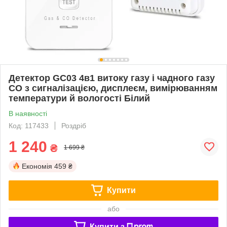
Детектор GC03 4в1 витоку газу і чадного газу
CO з сигналізацією, дисплеєм, вимірюванням
температури й вологості Білий
В наявності
Код: 117433
Роздріб
1 240
₴
1 699 ₴
Економія
459 ₴
Купити
або
Купити з