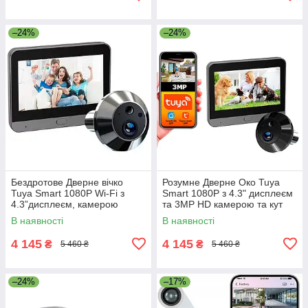
–24%
–24%
Бездротове Дверне вічко
Розумне Дверне Око Tuya
Tuya Smart 1080P Wi-Fi з
Smart 1080P з 4.3" дисплеєм
4.3”дисплеєм, камерою
та 3MP HD камерою та кут
нічного бачення і
огляду 150° Чорний
В наявності
В наявності
мікрофоном Універсальне
4 145
4 145
₴
₴
5 460 ₴
5 460 ₴
–24%
–17%