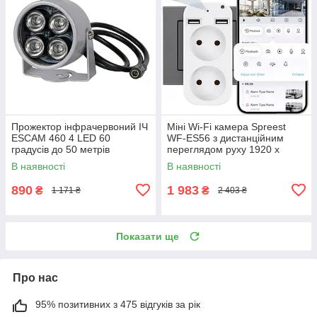
Прожектор інфрачервоний ІЧ
Міні Wi-Fi камера Spreest
ESCAM 460 4 LED 60
WF-ES56 з дистанційним
градусів до 50 метрів
переглядом руху 1920 x
Вуличний для камери
1080P Білий
В наявності
В наявності
890
1 983
₴
₴
1 171 ₴
2 403 ₴
Показати ще
Про нас
95% позитивних з 475 відгуків за рік