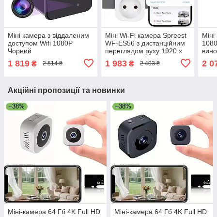
Міні камера з віддаленим
Міні Wi-Fi камера Spreest
Міні
доступом Wifi 1080P
WF-ES56 з дистанційним
1080
Чорний
переглядом руху 1920 x
вино
1080P Білий
шлей
1 819
1 983
2 0
₴
₴
2 514 ₴
2 403 ₴
дому
діть
Акційні пропозиції та новинки
–38%
–38%
Міні-камера 64 Гб 4K Full HD
Міні-камера 64 Гб 4K Full HD