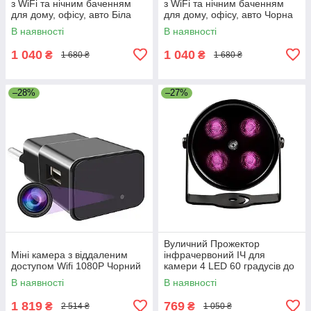
з WiFi та нічним баченням
з WiFi та нічним баченням
для дому, офісу, авто Біла
для дому, офісу, авто Чорна
В наявності
В наявності
1 040
1 040
₴
₴
1 680 ₴
1 680 ₴
–28%
–27%
Вуличний Прожектор
Міні камера з віддаленим
інфрачервоний ІЧ для
доступом Wifi 1080P Чорний
камери 4 LED 60 градусів до
50 метрів ESCAM 460 Чорний
В наявності
В наявності
(Д7623)
1 819
769
₴
₴
2 514 ₴
1 050 ₴