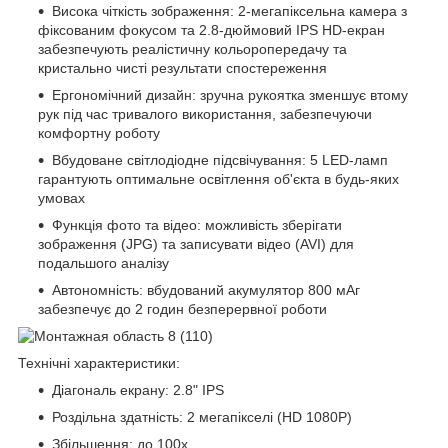
Висока чіткість зображення: 2-мегапіксельна камера з
фіксованим фокусом та 2.8-дюймовий IPS HD-екран
забезпечують реалістичну кольоропередачу та
кристально чисті результати спостереження
Ергономічний дизайн: зручна рукоятка зменшує втому
рук під час тривалого використання, забезпечуючи
комфортну роботу
Вбудоване світлодіодне підсвічування: 5 LED-ламп
гарантують оптимальне освітлення об'єкта в будь-яких
умовах
Функція фото та відео: можливість зберігати
зображення (JPG) та записувати відео (AVI) для
подальшого аналізу
Автономність: вбудований акумулятор 800 мАг
забезпечує до 2 годин безперервної роботи
Технічні характеристики:
Діагональ екрану: 2.8" IPS
Роздільна здатність: 2 мегапікселі (HD 1080P)
Збільшення: до 100x