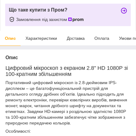
Що таке купити з Пром?
Замовлення під захистом
Опис
Характеристики
Доставка
Оплата
Умови п
Опис
Цифровий мікроскоп з екраном 2.8" HD 1080P зі
100-кратним збільшенням
Портативний цифровий мікроскоп із 2.8-дюймовим IPS-
дисплеєм – це багатофункціональний пристрій для
детального огляду дрібних об'єктів. Ідеально підходить для
ремонту електроніки, перевірки ювелірних виробів, вивчення
монет, марок, читання дрібного шрифту на документах та
етикетках. Завдяки HD-камері з роздільною здатністю 1080P
та 100-кратним збільшенням забезпечує чітке зображення з
природною передачею кольорів.
Особливості: