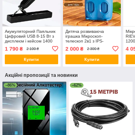
Акумуляторний Паяльник
Дитяча розвиваюча
Мік
Цифровий USB 8-15 Вт з
іграшка Мікроскоп-
RIE
дисплеєм і кейсом 1400
телескоп 2в1 з IPS-
1200
мАч Чорний
екраном та HD-камерою
вбуд
1 790
2 000
4 0
₴
₴
2 100 ₴
2 300 ₴
для дітей Блакитний
300
Пор
Купити
Купити
Акційні пропозиції та новинки
–86%
–62%