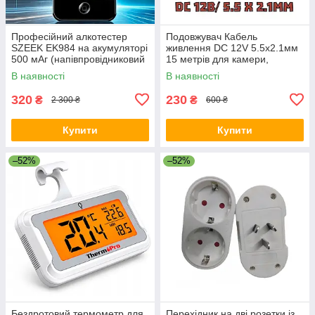
Професійний алкотестер
Подовжувач Кабель
SZEEK EK984 на акумуляторі
живлення DC 12V 5.5х2.1мм
500 мАг (напівпровідниковий
15 метрів для камери,
сенсор, 10 мундштуків +
роутера, LED стрічки
В наявності
В наявності
чохол)
320
230
₴
₴
2 300 ₴
600 ₴
Купити
Купити
–52%
–52%
Бездротовий термометр для
Перехідник на дві розетки із