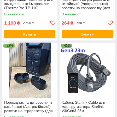
холодильника і морозилки
китайської (Австралійської)
(ThermoPro TP-110)
розетки на євророзетку (для
Ecoflow) 10А / 250В для
В наявності
В наявності
подорожей Білий
1 190
264
₴
₴
2 500 ₴
550 ₴
Купити
Купити
–52%
–41%
Перехідник на дві розетки із
Кабель Starlink Cable для
китайської (Австралійської)
маршрутизатора Starlink
розетки на євророзетку (для
V3/Gen3 23м
Ecoflow) 10А / 250В для
В наявності
В наявності