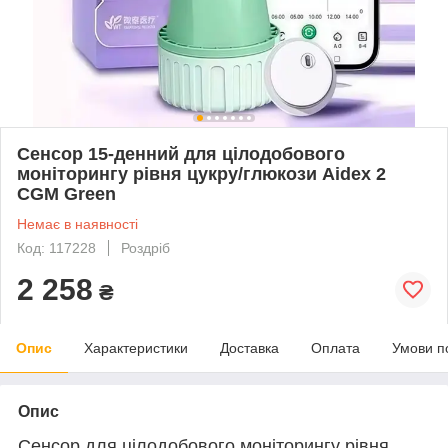
Сенсор 15-денний для цілодобового
моніторингу рівня цукру/глюкози Aidex 2
CGM Green
Немає в наявності
Код: 117228
Роздріб
2 258
₴
Опис
Характеристики
Доставка
Оплата
Умови п
Опис
Сенсор для цілодобового моніторингу рівня