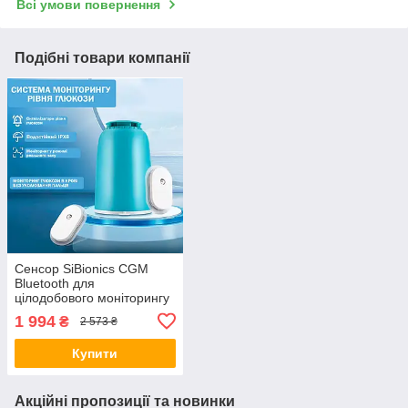
Всі умови повернення
Подібні товари компанії
Сенсор SiBionics CGM
Bluetooth для
цілодобового моніторингу
рівня цукру/глюкози
1 994
₴
2 573 ₴
Android
Купити
Акційні пропозиції та новинки