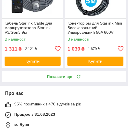
Кабель Starlink Cable для
Конектор 5м для Starlink Mini
маршрутизатора Starlink
Високовольтний
V3/Gen3 9м
Універсальний 50A 600V
Чорний
В наявності
В наявності
1 311
1 039
₴
₴
2 121 ₴
1 679 ₴
Купити
Купити
Показати ще
Про нас
95% позитивних з 476 відгуків за рік
Працює з 31.08.2023
м. Буча