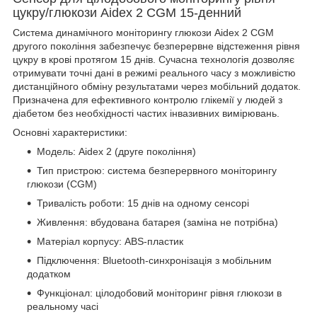
цукру/глюкози Aidex 2 CGM 15-денний
Система динамічного моніторингу глюкози Aidex 2 CGM
другого покоління забезпечує безперервне відстеження рівня
цукру в крові протягом 15 днів. Сучасна технологія дозволяє
отримувати точні дані в режимі реального часу з можливістю
дистанційного обміну результатами через мобільний додаток.
Призначена для ефективного контролю глікемії у людей з
діабетом без необхідності частих інвазивних вимірювань.
Основні характеристики:
Модель: Aidex 2 (друге покоління)
Тип пристрою: система безперервного моніторингу
глюкози (CGM)
Тривалість роботи: 15 днів на одному сенсорі
Живлення: вбудована батарея (заміна не потрібна)
Матеріал корпусу: ABS-пластик
Підключення: Bluetooth-синхронізація з мобільним
додатком
Функціонал: цілодобовий моніторинг рівня глюкози в
реальному часі