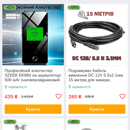
–82%
–59%
Професійний алкотестер
Подовжувач Кабель
SZEEK EK984 на акумуляторі
живлення DC 12V 5.5х2.1мм
500 мАг (напівпровідниковий
15 метрів для камери,
сенсор, 10 мундштуків +
роутера, LED стрічки
В наявності
В наявності
чохол)
435
260
₴
₴
2 415 ₴
630 ₴
Купити
Купити
–50%
–49%