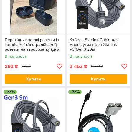
Перехідник на дві розетки із
Кабель Starlink Cable для
китайської (Австралійської)
маршрутизатора Starlink
розетки на євророзетку (для
V3/Gen3 23м
Ecoflow) 10А / 250В для
В наявності
В наявності
подорожей Чорний
292
2 453
₴
₴
578 ₴
4 053 ₴
Купити
Купити
–38%
–38%