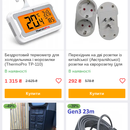
Бездротовий термометр для
Перехідник на дві розетки із
холодильника і морозилки
китайської (Австралійської)
(ThermoPro TP-110)
розетки на євророзетку (для
Ecoflow) 10А / 250В для
В наявності
В наявності
подорожей Білий
1 315
292
₴
₴
2 625 ₴
578 ₴
Купити
Купити
–49%
–39%