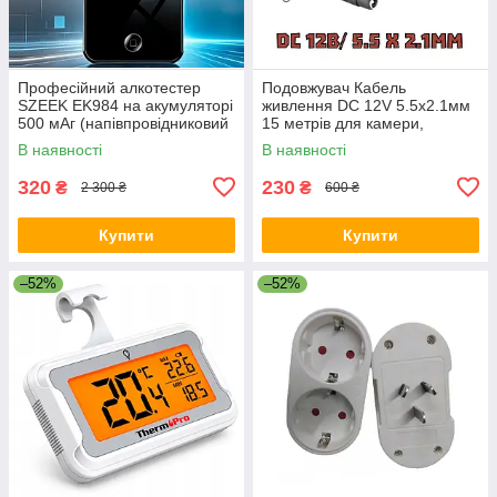
Професійний алкотестер
Подовжувач Кабель
SZEEK EK984 на акумуляторі
живлення DC 12V 5.5х2.1мм
500 мАг (напівпровідниковий
15 метрів для камери,
сенсор, 10 мундштуків +
роутера, LED стрічки
В наявності
В наявності
чохол)
320
230
₴
₴
2 300 ₴
600 ₴
Купити
Купити
–52%
–52%