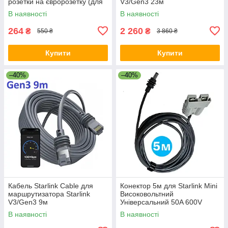
розетки на євророзетку (для
V3/Gen3 23м
Ecoflow) 10А / 250В для
В наявності
В наявності
подорожей Чорний
264
2 260
₴
₴
550 ₴
3 860 ₴
Купити
Купити
–40%
–40%
Кабель Starlink Cable для
Конектор 5м для Starlink Mini
маршрутизатора Starlink
Високовольтний
V3/Gen3 9м
Універсальний 50A 600V
Чорний
В наявності
В наявності