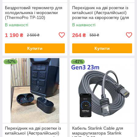
Бездротовий термометр для
Перехідник на дві розетки із
холодильника і морозилки
китайської (Австралійської)
(ThermoPro TP-110)
розетки на євророзетку (для
Ecoflow) 10А / 250В для
В наявності
В наявності
подорожей Білий
1 190
264
₴
₴
2 500 ₴
550 ₴
Купити
Купити
–52%
–41%
Перехідник на дві розетки із
Кабель Starlink Cable для
китайської (Австралійської)
маршрутизатора Starlink