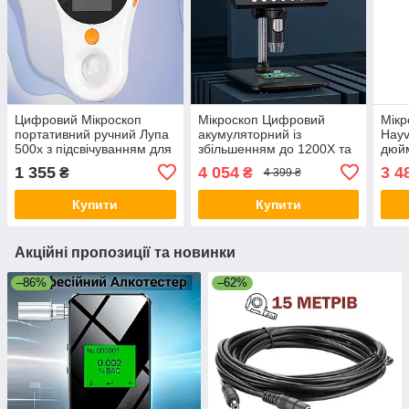
Цифровий Мікроскоп
Мікроскоп Цифровий
Мікр
портативний ручний Лупа
акумуляторний із
Hayv
500х з підсвічуванням для
збільшенням до 1200X та
дюйм
ремонту досліджень з
РК-дисплеєм 7 дюймів і
збіл
1 355
4 054
3 4
₴
₴
4 399 ₴
підключенням до Пк Білий
підсвіткою
1500
підс
Купити
Купити
Акційні пропозиції та новинки
–86%
–62%