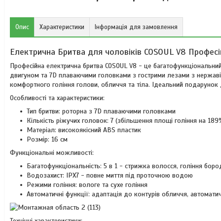
Опис
Характеристики
Інформація для замовлення
Електрична Бритва для чоловіків COSOUL V8 Професі
Професійна електрична бритва COSOUL V8 - це багатофункціональний
двигуном та 7D плаваючими головками з гострими лезами з нержавію
комфортного гоління голови, обличчя та тіла. Ідеальний подарунок 
Особливості та характеристики:
Тип бритви: роторна з 7D плаваючими головками
Кількість ріжучих головок: 7 (збільшення площі гоління на 189
Матеріал: високоякісний ABS пластик
Розмір: 16 см
Функціональні можливості:
Багатофункціональність: 5 в 1 - стрижка волосся, гоління боро
Водозахист: IPX7 - повне миття під проточною водою
Режими гоління: вологе та сухе гоління
Автоматичні функції: адаптація до контурів обличчя, автомати
Технічні характеристики: