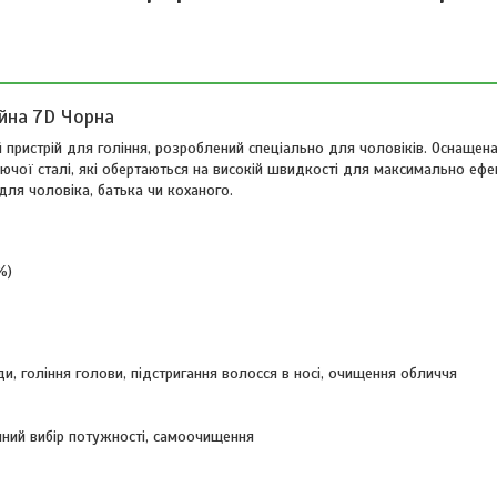
йна 7D Чорна
 пристрій для гоління, розроблений спеціально для чоловіків. Оснаще
чої сталі, які обертаються на високій швидкості для максимально ефе
для чоловіка, батька чи коханого.
%)
ди, гоління голови, підстригання волосся в носі, очищення обличчя
чний вибір потужності, самоочищення