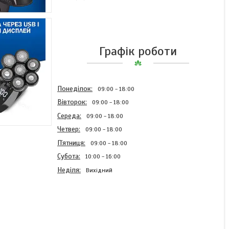
Графік роботи
Понеділок
09:00
18:00
Вівторок
09:00
18:00
Середа
09:00
18:00
Четвер
09:00
18:00
Пʼятниця
09:00
18:00
Субота
10:00
16:00
Неділя
Вихідний
Електрична Бритва для
чоловіків COSOUL V8