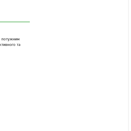
Професійна 7D Компактна
Чорна
Немає в наявності
1 600 ₴
на потужним
ктивного та