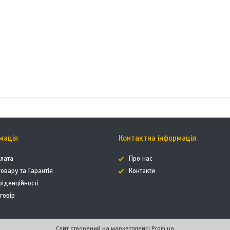
мація
Контактна інформація
плата
Про нас
овару та Гарантія
Контакти
фіденційності
говір
Сайт створений на маркетплейсі
Prom.ua