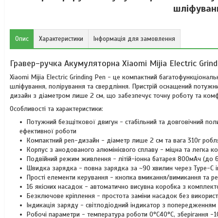
шліфуванн
Опис
Характеристики
Інформація для замовлення
Гравер-ручка Акумуляторна Xiaomi Mijia Electric Grin
Xiaomi Mijia Electric Grinding Pen - це компактний багатофункціона
шліфування, полірування та свердління. Пристрій оснащений потуж
дизайн з діаметром лише 2 см, що забезпечує точну роботу та ком
Особливості та характеристики:
Потужний безщіткової двигун - стабільний та довговічний по
ефективної роботи
Компактний pen-дизайн - діаметр лише 2 см та вага 310г робл
Корпус з анодованого алюмінієвого сплаву - міцна та легка к
Подвійний режим живлення - літій-іонна батарея 800мАч (до 6
Швидка зарядка - повна зарядка за ~90 хвилин через Type-C і
Прості елементи керування - кнопка вмикання/вимикання та ре
16 якісних насадок - автоматично висувна коробка з комплек
Безключове кріплення - простота заміни насадок без використ
Індикація заряду - світлодіодний індикатор з попередженням 
Робочі параметри - температура роботи 0°C40°C, зберігання -