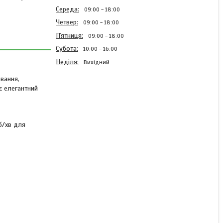
Середа
09:00
18:00
Четвер
09:00
18:00
Пʼятниця
09:00
18:00
Субота
10:00
16:00
Неділя
Вихідний
ювання,
є елегантний
Гравер-ручка
Акумуляторна Xiaomi Mijia
Electric Grinding Pen для
б/хв для
гравіювання, полірування,
шліфування + 16 насадок
в кейсі
В наявності
2 719 ₴
3 539 ₴
КУПИТИ