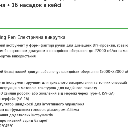
я + 16 насадок в кейсі
ding Pen Електрична викрутка
льний інструмент у форм-факторі ручки для домашніх DIY-проектів, граві
ним безщітковим двигуном з швидкістю обертання до 22000 об/хв та ма
фортне використання.
лий безщітковий двигун забезпечує швидкість обертання 15000-22000 о
ять інструмент зручним для тривалого використання та точних операцій
онструкція з матовою текстурою для надійного захвату
0 хвилин роботи) або живлення від мережі через Type-C (5V-3A)
нтерфейс (5V=1A)
гулятор швидкості для інтуїтивного управління
том шліфувальних головок діаметром 2.35мм
ання додаткових інструментів
про низький заряд батареї
10°C45°C