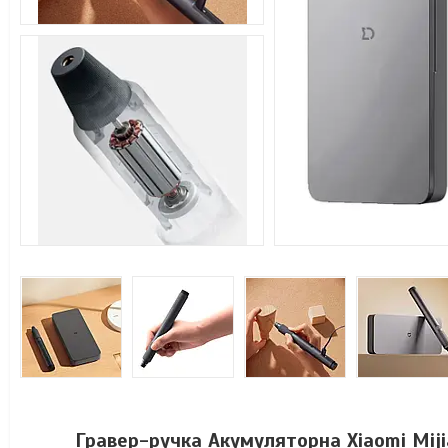
Гравер-ручка Акумуляторна Xiaomi Mijia