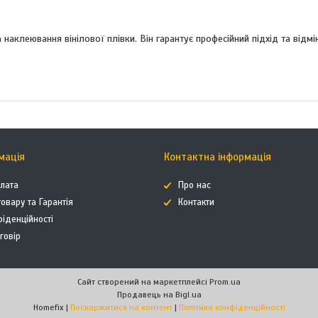
 наклеювання вінілової плівки. Він гарантує професійний підхід та відм
мація
Контактна інформація
плата
Про нас
овару та Гарантія
Контакти
фіденційності
говір
Сайт створений на маркетплейсі
Prom.ua
Продавець на Bigl.ua
Homefix |
Поскаржитися на контент
|
Політика конфіденційності