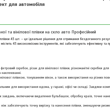
ект для автомобіля
ої та вінілової плівки на скло авто Професійний
ї плівки 43 шт. – це ідеальне рішення для отримання бездоганного резу
містить 43 високоякісних інструментів, які забезпечують ефективну та 
к фетровий скребок, різак для вінілової плівки, різноманітні скребки для 
а наклеюванні.
інілової плівкою, тонуванням вікон, а також використання на різних пов
еальним для використання вдома, у гаражі, офісі чи складі. Завдяки ко
их завдань, включаючи видалення бульбашок, обробку країв, точне нане
 ніж забезпечують точну вирізку та нанесення плівки, зменшуючи ризи