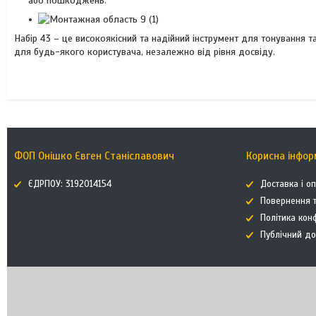
або пошкоджень.
Набір 43 – це високоякісний та надійний інструмент для тонування та
для будь-якого користувача, незалежно від рівня досвіду.
ФОП Онішко Євген Станіславович
Корисна інфор
ЄДРПОУ: 3192014154
Доставка і о
Повернення т
Політика кон
Публічний до