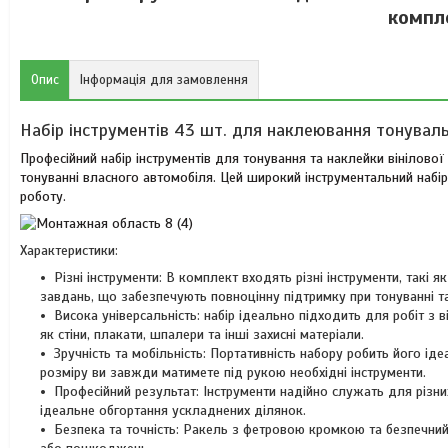
компл
Опис
Інформація для замовлення
Набір інструментів 43 шт. для наклеювання тонувальн
Професійний набір інструментів для тонування та наклейки вінілово
тонуванні власного автомобіля. Цей широкий інструментальний набір 
роботу.
Характеристики:
Різні інструменти: В комплект входять різні інструменти, такі я
завдань, що забезпечують повноцінну підтримку при тонуванні т
Висока універсальність: набір ідеально підходить для робіт з в
як стіни, плакати, шпалери та інші захисні матеріали.
Зручність та мобільність: Портативність набору робить його ід
розміру ви завжди матимете під рукою необхідні інструменти.
Професійний результат: Інструменти надійно служать для різн
ідеальне обгортання ускладнених ділянок.
Безпека та точність: Ракель з фетровою кромкою та безпечний