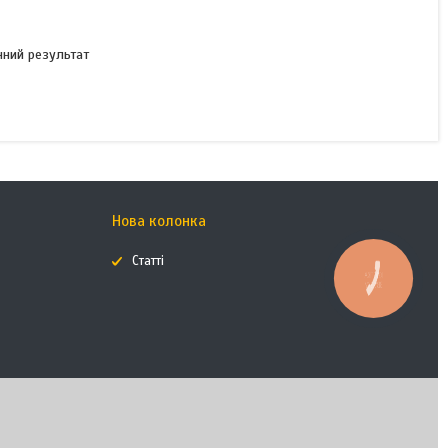
КУПИТИ З
інний результат
Нова колонка
Статті
КНОПКА
ЗВ'ЯЗКУ