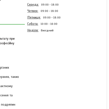
Середа
09:00
18:00
Четвер
09:00
18:00
Пʼятниця
09:00
18:00
Субота
10:00
16:00
Неділя
Вихідний
льтату при
професійну
Набір інструментів 43 шт.
для поклейки
тонувальної та вінілової
плівки на скло авто
Професійний комплект
різних
для автомобіля
ерхнях, таких
В наявності
мпактному
824 ₴
944 ₴
сення та
КУПИТИ
к подряпин