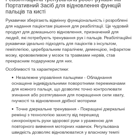
Портативний Засіб для відновлення функцій
пальців та кисті
Рукавички зберігають відмінну функціональність і розроблені
для надання пацієнтам рішення для реабілітації. Це чудовий
продукт для домашнього відновлення, призначений для
людей, які потребують тренування рук і пальців. Реабілітаційні
рукавички ідеально підходять для пацієнтів з інсультом,
геміплегією, церебральним паралічем, деменцією, інфарктом
мозку, крововиливом у мозок та травмами нервів, став
прекрасним подарунком для них.
Особливості та характеристики:
Незалежне управління пальцями - Обладнання
оснащене індивідуальними поворотними перемикачами
для кожного пальця, що дозволяє точно контролювати
згинання або розтягування для покращення сили хвату,
гнучкості та відновлення дрібної моторики
Точне дзеркальне тренування - Покращені дзеркальні
ремінці з технологією захисту від перешкод
синхронізують рухи здорової руки з ураженою для
повторного вивчення моторних навичок. Регульована
швидкість дозволяє відновлюватися у власному темпі