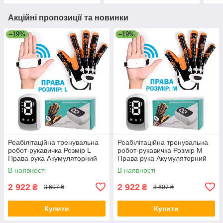
Акційні пропозиції та новинки
–19%
–19%
Реабілітаційна тренувальна
Реабілітаційна тренувальна
робот-рукавичка Розмір L
робот-рукавичка Розмір M
Права рука Акумуляторний
Права рука Акумуляторний
Засіб для відновлення
Засіб для відновлення
В наявності
В наявності
функцій пальців та кисті
функцій пальців та кисті
2 922
2 922
₴
₴
3 607 ₴
3 607 ₴
Купити
Купити