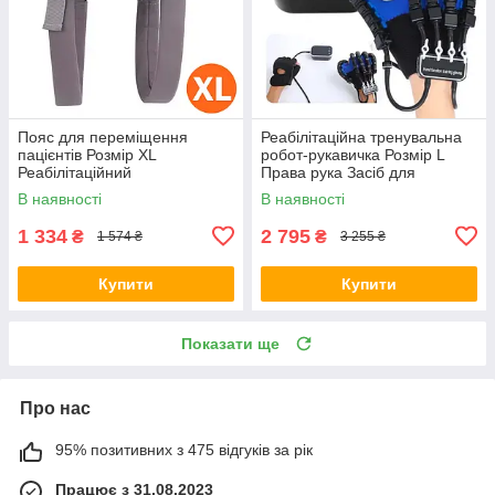
Пояс для переміщення
Реабілітаційна тренувальна
пацієнтів Розмір XL
робот-рукавичка Розмір L
Реабілітаційний
Права рука Засіб для
Підтримуючий
реабілітації пальців геміплегії
В наявності
В наявності
Багатофункціональний
Підйомний
1 334
2 795
₴
₴
1 574 ₴
3 255 ₴
Купити
Купити
Показати ще
Про нас
95% позитивних з 475 відгуків за рік
Працює з 31.08.2023