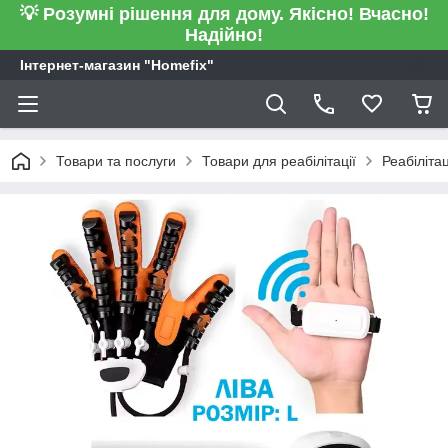
💡 Розумні рішення для дому. Якісно! Вчасно!
Надійно!
Інтернет-магазин "Homefix"
Товари та послуги
Товари для реабілітації
Реабіліта