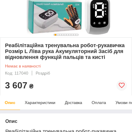
Реабілітаційна тренувальна робот-рукавичка
Розмір L Ліва рука Акумуляторний Засіб для
відновлення функцій пальців та кисті
Немає в наявності
Код: 117040
Роздріб
3 607
₴
Опис
Характеристики
Доставка
Оплата
Умови п
Опис
Реабілітаційна тренувальна робот-рукавичка