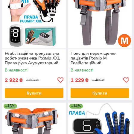
Реабілітаційна тренувальна
Пояс для переміщення
робот-рукавичка Розмір XXL
пацієнтів Розмір M
Права рука Акумуляторний
Реабілітаційний
Засіб для відновлення
Підтримуючий
В наявності
В наявності
функцій пальців та кисті
Багатофункціональний
Підйомний
2 922
1 229
₴
₴
3 607 ₴
1 469 ₴
Купити
Купити
–15%
–14%