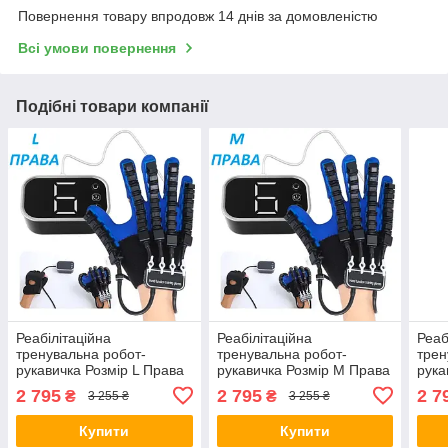
Повернення товару впродовж 14 днів за домовленістю
Всі умови повернення
Подібні товари компанії
Реабілітаційна
Реабілітаційна
Реаб
тренувальна робот-
тренувальна робот-
трен
рукавичка Розмір L Права
рукавичка Розмір M Права
рука
рука Засіб для реабілітації
рука Засіб для реабілітації
Прав
2 795
2 795
2 7
₴
₴
3 255 ₴
3 255 ₴
пальців геміплегії
пальців геміплегії
реаб
гемі
Купити
Купити