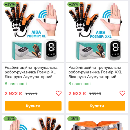
–19%
–19%
Реабілітаційна тренувальна
Реабілітаційна тренувальна
робот-рукавичка Розмір XL
робот-рукавичка Розмір XXL
Ліва рука Акумуляторний
Ліва рука Акумуляторний
Засіб для відновлення
Засіб для відновлення
В наявності
В наявності
функцій пальців та кисті
функцій пальців та кисті
2 922
2 922
₴
₴
3 607 ₴
3 607 ₴
Купити
Купити
–19%
–16%