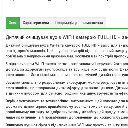
Опис
Характеристики
Інформація для замовлення
Дитячий очищувач вух з WiFi і камерою FULL HD - за
Дитячий очищувач вух з Wi-Fi та камерою FULL HD – засіб для видал
про здоров'я малюків. Цей зручний пристрій відкриває новий вимір 
пов'язана з неприємними враженнями, оскільки цей пристрій пропону
З підключенням Wi-Fi також легко контролювати і керувати його ро
догляд за здоров'ям вух простіше та зручніше, ніж будь-коли. Дитя
ефективності. Його ніжні матеріали та ергономічний дизайн гарант
Завдяки спеціально розробленим аксесуарам можна регулювати інтен
ефективність, не створюючи дискомфорту для вашої дитини. Дитячий 
відмінним вибором для сучасної родини, яка цінує зручність та ефек
Окрім ефективності та технологічної витонченості, цей очисник для
форма не тільки сприяє привабливому зовнішньому вигляду, але й 
зовнішньому вигляду та доброзичливому дизайну цей продукт може п
лише практичним, а й привабливим доповненням до кожного будинк
Очищувач вушної сірки з підключенням WiFi має простий та інтуїтивно