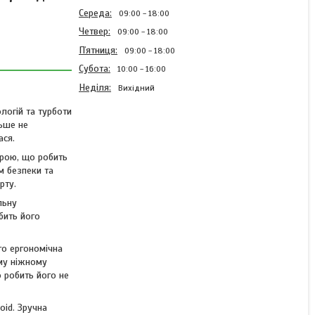
Середа
09:00
18:00
Четвер
09:00
18:00
Пʼятниця
09:00
18:00
Субота
10:00
16:00
Неділя
Вихідний
логій та турботи
льше не
ася.
Дитячий очищувач вух з
трою, що робить
WiFi і камерою FULL HD -
м безпеки та
Безпечний засіб для
рту.
видалення вушної сірки
для дітей
льну
бить його
В наявності
го ергономічна
1 075 ₴
1 400 ₴
єму ніжному
 робить його не
КУПИТИ
oid. Зручна