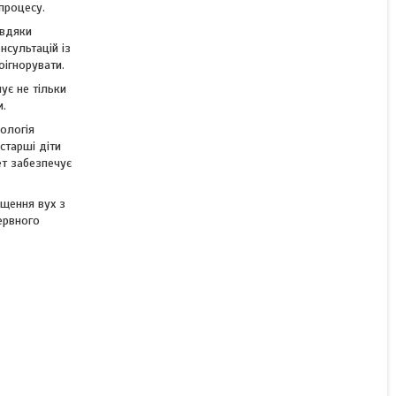
КУПИТИ З
процесу.
авдяки
сультацій із
оігнорувати.
ує не тільки
и.
ологія
старші діти
т забезпечує
ищення вух з
ервного