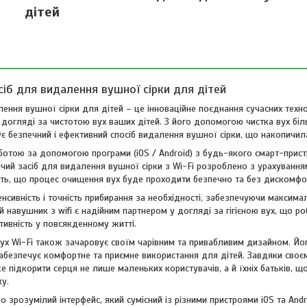
дітей
сіб для видалення вушної сірки для дітей
ення вушної сірки для дітей – це інноваційне поєднання сучасних техно
у догляді за чистотою вух ваших дітей. З його допомогою чистка вух бі
є безпечний і ефективний спосіб видалення вушної сірки, що накопичил
ботою за допомогою програми (iOS / Android) з будь-якого смарт-прис
чий засіб для видалення вушної сірки з Wi-Fi розроблено з урахування
ують, що процес очищення вух буде проходити безпечно та без дискомфо
сивність і точність прибирання за необхідності, забезпечуючи максима
навушник з wifi є надійним партнером у догляді за гігієною вух, що ро
тивність у повсякденному житті.
 вух Wi-Fi також зачаровує своїм чарівним та привабливим дизайном. Йо
забезпечує комфортне та приємне використання для дітей. Завдяки сво
ідкорити серця не лише маленьких користувачів, а й їхніх батьків, що
у.
 зрозумілий інтерфейс, який сумісний із різними пристроями iOS та Andr