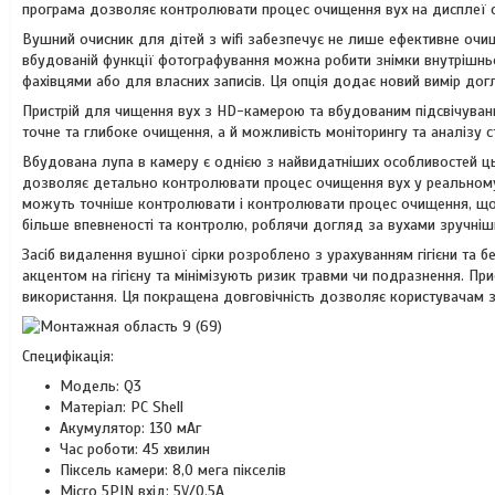
програма дозволяє контролювати процес очищення вух на дисплеї с
Вушний очисник для дітей з wifi забезпечує не лише ефективне очи
вбудованій функції фотографування можна робити знімки внутрішнь
фахівцями або для власних записів. Ця опція додає новий вимір дог
Пристрій для чищення вух з HD-камерою та вбудованим підсвічуванн
точне та глибоке очищення, а й можливість моніторингу та аналізу 
Вбудована лупа в камеру є однією з найвидатніших особливостей ць
дозволяє детально контролювати процес очищення вух у реальному ч
можуть точніше контролювати і контролювати процес очищення, що
більше впевненості та контролю, роблячи догляд за вухами зручніш
Засіб видалення вушної сірки розроблено з урахуванням гігієни та б
акцентом на гігієну та мінімізують ризик травми чи подразнення. П
використання. Ця покращена довговічність дозволяє користувачам з
Специфікація:
Модель: Q3
Матеріал: PC Shell
Акумулятор: 130 мАг
Час роботи: 45 хвилин
Піксель камери: 8,0 мега пікселів
Micro 5PIN вхід: 5V/0,5A