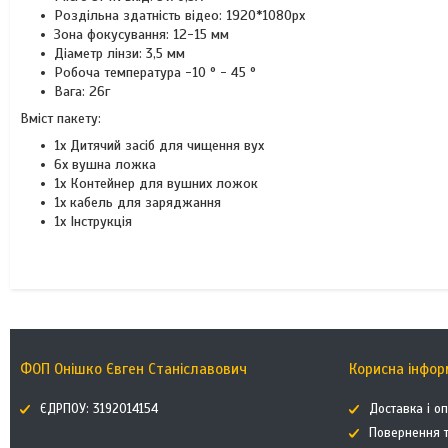
Роздільна здатність відео: 1920*1080px
Зона фокусування: 12-15 мм
Діаметр лінзи: 3,5 мм
Робоча температура -10 ° - 45 °
Вага: 26г
Вміст пакету:
1x Дитячий засіб для чищення вух
6x вушна ложка
1x Контейнер для вушних ложок
1x кабель для заряджання
1x Інструкція
ФОП Онішко Євген Станіславович
Корисна інфор
ЄДРПОУ: 3192014154
Доставка і о
Повернення т