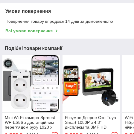
Умови повернення
Повернення товару впродовж 14 днів за домовленістю
Всі умови повернення
Подібні товари компанії
Міні Wi-Fi камера Spreest
Розумне Дверне Око Tuya
WiFi
WF-ES56 з дистанційним
Smart 1080P з 4.3"
HiSp
переглядом руху 1920 x
дисплеєм та 3MP HD
нічн
1080P Білий
камерою та кут огляду
датч