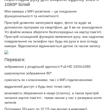
1080P Білий
Міні-камера з WiFi-розеткою – це поєднання
функціональності та непомітності.
Пристрій дозволяє записувати відео, фото та аудіо за
допомогою програми на смартфоні, де б ви не знаходилися.
Усі файли можна зберігати безпосередньо на картці пам'яті.
Пристрій оснащений функцією виявлення руху, яка надсилає
повідомлення на телефон про будь-які рухи в зоні огляду
камери. Відеозаписи відзначаються датою та часом запису.
Переваги:
зображення у роздільній здатності Full HD 1920x1080
ширококутне зображення 80*
сумісність як з класичними, так і з WiFi-підключеннями
віддалений доступ з будь-якої точки світу
можливість збереження в хмарі (платно), а також пристрій
читання карток пам'яті - таким чином у нас є резервна копія
записів.
Підтримка SD-карт до 32 ГБ
(не входит в комплект)