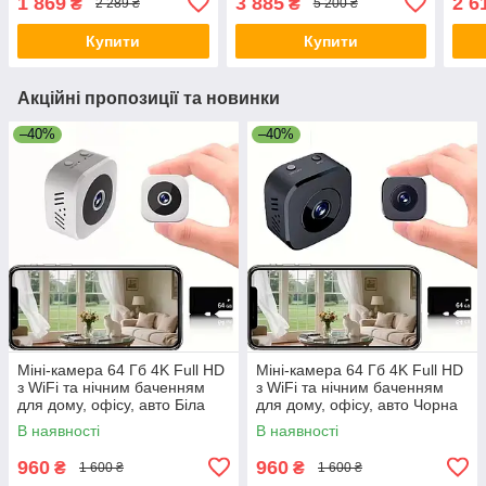
1 869
3 885
2 6
₴
₴
2 289 ₴
5 200 ₴
150° Чорний
охор
Купити
Купити
Акційні пропозиції та новинки
–40%
–40%
Міні-камера 64 Гб 4K Full HD
Міні-камера 64 Гб 4K Full HD
з WiFi та нічним баченням
з WiFi та нічним баченням
для дому, офісу, авто Біла
для дому, офісу, авто Чорна
В наявності
В наявності
960
960
₴
₴
1 600 ₴
1 600 ₴