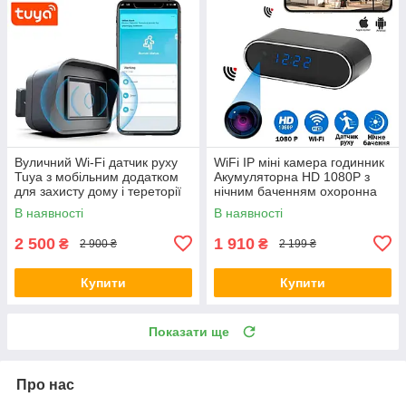
Вуличний Wi-Fi датчик руху
WiFi IP міні камера годинник
Tuya з мобільним додатком
Акумуляторна HD 1080P з
для захисту дому і тереторії
нічним баченням охоронна
для дому для догляду за
В наявності
В наявності
дітьми та тваринами
2 500
1 910
₴
₴
2 900 ₴
2 199 ₴
Купити
Купити
Показати ще
Про нас