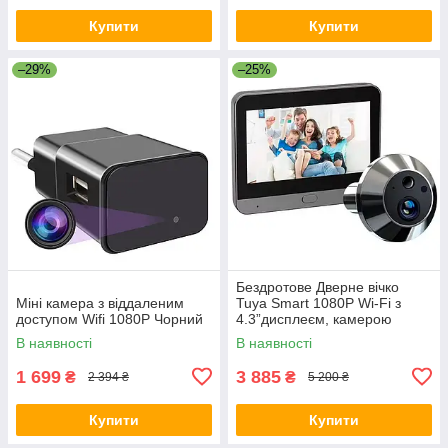
Купити
Купити
–29%
–25%
Бездротове Дверне вічко
Міні камера з віддаленим
Tuya Smart 1080P Wi-Fi з
доступом Wifi 1080P Чорний
4.3”дисплеєм, камерою
нічного бачення і
В наявності
В наявності
мікрофоном Універсальне
1 699
3 885
₴
₴
2 394 ₴
5 200 ₴
Купити
Купити