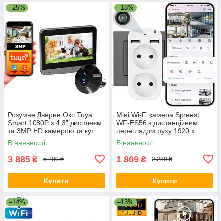
–25%
–18%
Розумне Дверне Око Tuya
Міні Wi-Fi камера Spreest
Smart 1080P з 4.3" дисплеєм
WF-ES56 з дистанційним
та 3MP HD камерою та кут
переглядом руху 1920 x
огляду 150° Чорний
1080P Білий
В наявності
В наявності
3 885
1 869
₴
₴
5 200 ₴
2 289 ₴
Купити
Купити
–14%
–13%