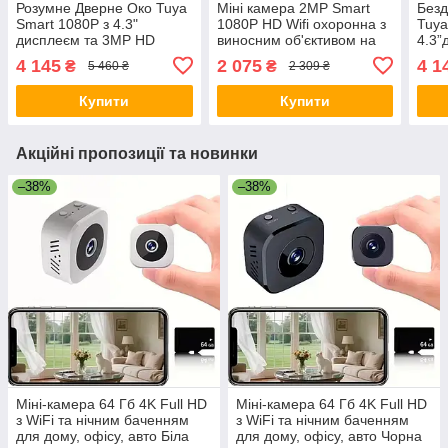
Розумне Дверне Око Tuya
Міні камера 2MP Smart
Безд
Smart 1080P з 4.3"
1080P HD Wifi охоронна з
Tuya
дисплеєм та 3MP HD
виносним об'єктивом на
4.3”
камерою та кут огляду
шлейфі IP-камера для
нічн
4 145
2 075
4 1
₴
₴
5 460 ₴
2 309 ₴
150° Чорний
дому для догляду за
мікр
дітьми і тваринами
Купити
Купити
Акційні пропозиції та новинки
–38%
–38%
Міні-камера 64 Гб 4K Full HD
Міні-камера 64 Гб 4K Full HD
з WiFi та нічним баченням
з WiFi та нічним баченням
для дому, офісу, авто Біла
для дому, офісу, авто Чорна