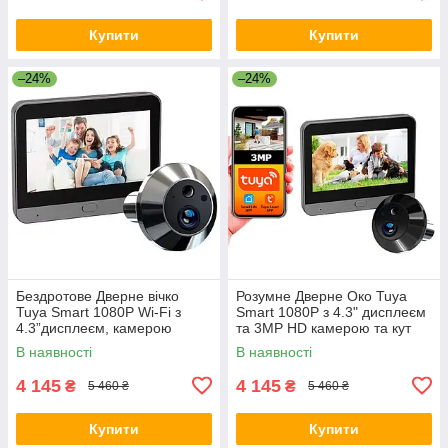
Купити
Купити
–24%
–24%
Бездротове Дверне вічко
Розумне Дверне Око Tuya
Tuya Smart 1080P Wi-Fi з
Smart 1080P з 4.3" дисплеєм
4.3”дисплеєм, камерою
та 3MP HD камерою та кут
нічного бачення і
огляду 150° Чорний
В наявності
В наявності
мікрофоном Універсальне
4 145
4 145
₴
₴
5 460 ₴
5 460 ₴
Купити
Купити