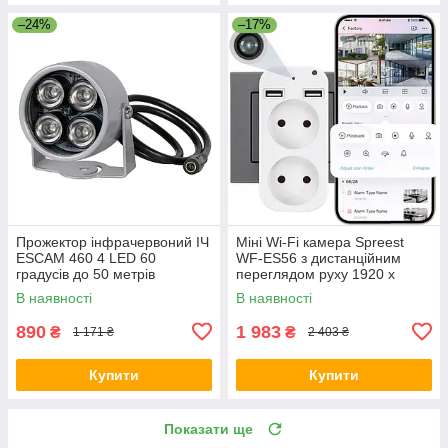
–24%
–17%
Прожектор інфрачервоний ІЧ
Міні Wi-Fi камера Spreest
ESCAM 460 4 LED 60
WF-ES56 з дистанційним
градусів до 50 метрів
переглядом руху 1920 x
Вуличний для камери
1080P Білий
В наявності
В наявності
890
1 983
₴
₴
1 171 ₴
2 403 ₴
Купити
Купити
Показати ще