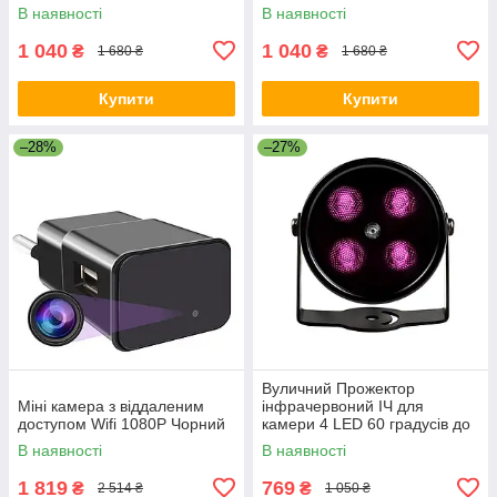
В наявності
В наявності
1 040
1 040
₴
₴
1 680 ₴
1 680 ₴
Купити
Купити
–28%
–27%
Вуличний Прожектор
Міні камера з віддаленим
інфрачервоний ІЧ для
доступом Wifi 1080P Чорний
камери 4 LED 60 градусів до
50 метрів ESCAM 460 Чорний
В наявності
В наявності
(Д7623)
1 819
769
₴
₴
2 514 ₴
1 050 ₴