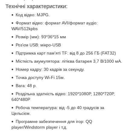
Технічні характеристики:
Код відео: MJPG.
Формат відео: формат AVI/формат аудіо:
WAV/512kpbs
Розмір (мм): 93*36*15 мм
Роз'єм USB: мікро-USB
Підтримка карт пам'яті TF: від 8 до 256 ГБ (FAT32)
Місткість акумулятора: літієва батарея 3,7 В/1000 мА.
Номер кадру: 30 кадрів за секунду.
Точка доступу Wi-Fi 15м.
Вага: 48 р.
Роздільна здатність відео: 1920*1080P, 1280*720P,
640*480P
Робоча температура: від -5 до 40 градусів за
Цельсієм.
Програмне забезпечення для ігор: QQ
player/Windstorm player і т.д.