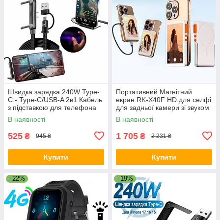
Швидка зарядка 240W Type-
Портативний Магнітний
C - Type-C/USB-A 2в1 Кабель
екран RK-X40F HD для селфі
з підставкою для телефона
для задньої камери зі звуком
для iPhone 16, 15, 14 Pro
В наявності
В наявності
Max, Android, Xiaomi 14
525
1 705
₴
₴
945 ₴
2 231 ₴
Купити
Купити
–22%
–19%