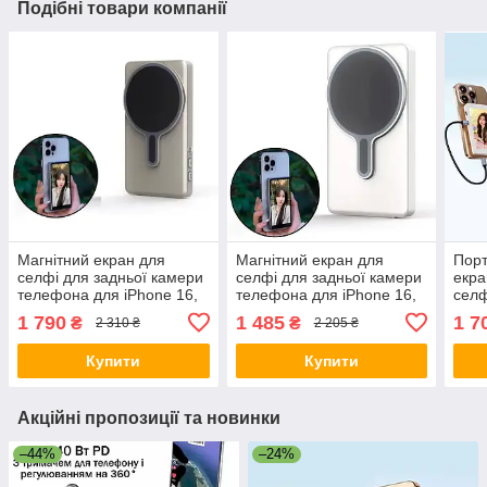
Подібні товари компанії
Магнітний екран для
Магнітний екран для
Порт
селфі для задньої камери
селфі для задньої камери
екра
телефона для iPhone 16,
телефона для iPhone 16,
селф
15, 14 Pro Max, Android,
15, 14 Pro Max, Android,
зі з
1 790
1 485
1 7
₴
₴
2 310 ₴
2 205 ₴
Xiaomi 14 Ultra Сірий
Xiaomi 14 Ultra Білий
15, 
Xiao
Купити
Купити
Акційні пропозиції та новинки
–44%
–24%