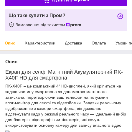
Що таке купити з Пром?
Замовлення під захистом
Опис
Характеристики
Доставка
Оплата
Умови п
Опис
Екран для селфі Магнітний Акумуляторний RK-
X40F HD для смартфона
RK‑X40F – це компактний 4″ HD-дисплей, який кріпиться на
задню частину смартфона за допомогою магнітного
затискача, перетворюючи ваш телефон на потужний
влог‑монітор для селфі та відеозйомки. Завдяки реальному
відображенню з камери смартфона, він дозволяє
відстежувати кадр у режимі реального часу — ідеальний вибір
для блогерів, відеографів чи тіктокерів, які хочуть
використовувати основну камеру для запису власного відео