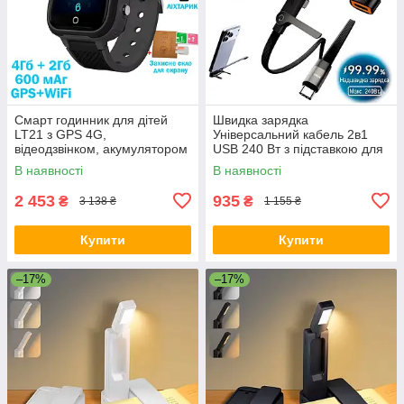
Смарт годинник для дітей
Швидка зарядка
LT21 з GPS 4G,
Універсальний кабель 2в1
відеодзвінком, акумулятором
USB 240 Вт з підставкою для
600 mAh + захисне скло в
телефона (7579)
В наявності
В наявності
комплекті Чорний
2 453
935
₴
₴
3 138 ₴
1 155 ₴
Купити
Купити
–17%
–17%