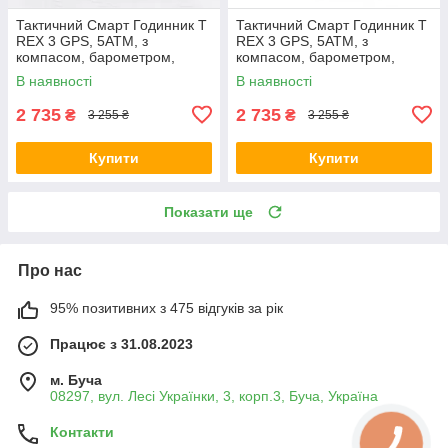
Тактичний Смарт Годинник T
Тактичний Смарт Годинник T
REX 3 GPS, 5ATM, з
REX 3 GPS, 5ATM, з
компасом, барометром,
компасом, барометром,
екран 1,43" HD AMOLED
екран 1,43" HD AMOLED
В наявності
В наявності
Коричневий
2 735
2 735
₴
₴
3 255 ₴
3 255 ₴
Купити
Купити
Показати ще
Про нас
95% позитивних з 475 відгуків за рік
Працює з 31.08.2023
м. Буча
08297, вул. Лесі Українки, 3, корп.3, Буча, Україна
Контакти