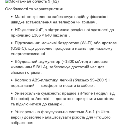
Особливості та характеристики:
Магнітне кріплення забезпечує надійну фіксацію і
швидке встановлення на телефон чи тримач .
HD-дисплей 4″, з підтримкою роздільної здатності до
приблизно 1366 × 640 пікселів .
Підключення: можливі бездротове (Wi‑Fi) або дротове
(USB‑C), що дозволяє працювати навіть при низькому
енергоспоживанні .
Вбудований акумулятор (~1800 мА·год з типовим
живленням 5 В/1 А), забезпечує достатній час для
зйомок і стрімів .
Корпус з ABS-пластику, легкий (близько 99–200 г) і
портативний — комфортно носити із собою .
Універсальна сумісність: працює з iPhone (моделі від
6 і новіші) та Android — достатньо прикріпити магнітом
та підключитися до камери .
Універсальна фокусувальна система 8-в-1 (в Ultra-
версії) дозволяє налаштовувати різкість для чіткішого
зображення