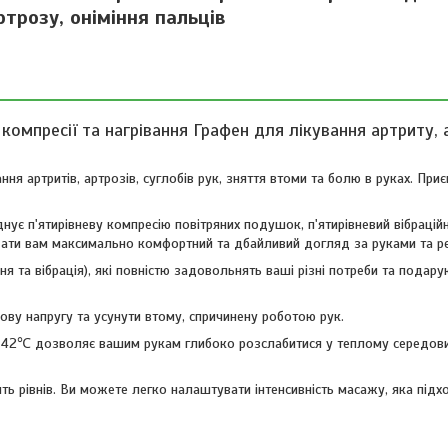
ртрозу, оніміння пальців
компресії та нагрівання Графен для лікування артриту, 
я артритів, артрозів, суглобів рук, зняття втоми та болю в руках. Приє
нує п'ятирівневу компресію повітряних подушок, п'ятирівневий вібрацій
дати вам максимально комфортний та дбайливий догляд за руками та р
я та вібрація), які повністю задовольнять ваші різні потреби та подар
зову напругу та усунути втому, спричинену роботою рук.
рою 42℃ дозволяє вашим рукам глибоко розслабитися у теплому середов
ять рівнів. Ви можете легко налаштувати інтенсивність масажу, яка підх