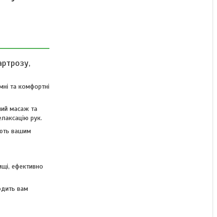
компресії та нагрівання
для лікування артриту,
артрозу, оніміння пальців
Немає в наявності
артрозу,
3 044 ₴
мні та комфортні
ний масаж та
елаксацію рук.
ують вашим
ищі, ефективно
одить вам