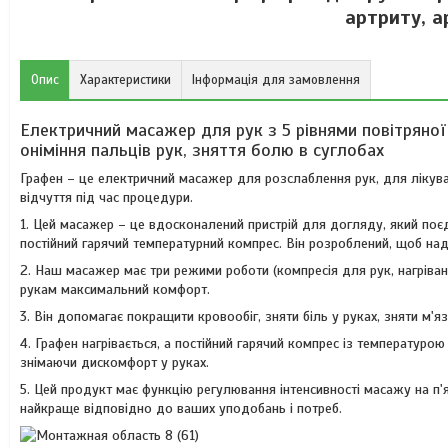
артриту, а
Опис
Характеристики
Інформація для замовлення
Електричний масажер для рук з 5 рівнями повітряної 
оніміння пальців рук, зняття болю в суглобах
Графен – це електричний масажер для розслаблення рук, для лікуванн
відчуття під час процедури.
1. Цей масажер – це вдосконалений пристрій для догляду, який поєд
постійний гарячий температурний компрес. Він розроблений, щоб на
2. Наш масажер має три режими роботи (компресія для рук, нагріванн
рукам максимальний комфорт.
3. Він допомагає покращити кровообіг, зняти біль у руках, зняти м'я
4. Графен нагрівається, а постійний гарячий компрес із температу
знімаючи дискомфорт у руках.
5. Цей продукт має функцію регулювання інтенсивності масажу на п'
найкраще відповідно до ваших уподобань і потреб.