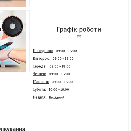
Графік роботи
Понеділок
09:00
18:00
Вівторок
09:00
18:00
Середа
09:00
18:00
Четвер
09:00
18:00
Пʼятниця
09:00
18:00
Субота
10:00
16:00
Неділя
Вихідний
Електричний масажер
Графен для рук з 5
лікування
рівнями повітряної