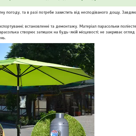
у погоду, та в разі потреби захистить від несподіваного дощу. Завдяк
нспортуванні; встановленні та демонтажу. Матеріал парасольки поліесте
 парасолька створює затишок на будь-якій місцевості; не закриває огляд 
нь.