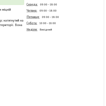
Середа
09:00
18:00
и міцній
Четвер
09:00
18:00
Пʼятниця
09:00
18:00
р; натягнутий на
Субота
10:00
16:00
території. Вона
Неділя
Вихідний
Посилений пляжний зонт
антиветер 3 м / великий
Складаний парасолька з
нахилом від сонця для
пляжу і саду Салатовий
(MH-3842)
В наявності
3 366 ₴
3 600 ₴
КУПИТИ