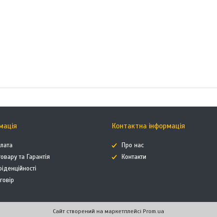
мація
Контактна інформація
плата
Про нас
овару та Гарантія
Контакти
фіденційності
говір
Сайт створений на маркетплейсі
Prom.ua