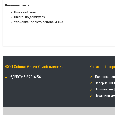
Комплектація:
Пляжний зонт
Ніжка-подовжувач
Упаковка: поліетиленова м'яка
ФОП Онішко Євген Станіславович
Корисна інфор
ЄДРПОУ: 3192014154
Доставка і о
Повернення т
Політика кон
Публічний до