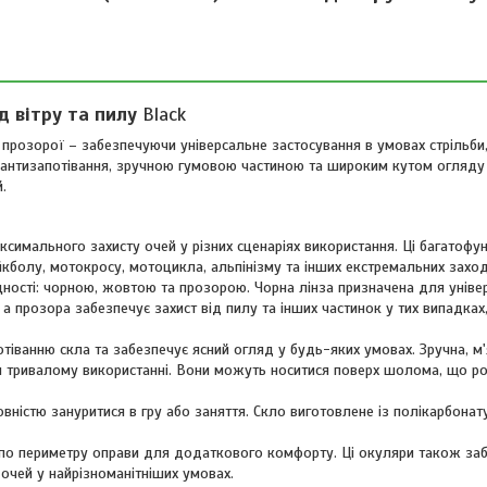
д вітру та пилу
Black
 прозорої – забезпечуючи універсальне застосування в умовах стрільби,
ю антизапотівання, зручною гумовою частиною та широким кутом огляду
.
симального захисту очей у різних сценаріях використання. Ці багатофу
йкболу, мотокросу, мотоцикла, альпінізму та інших екстремальних заход
цності: чорною, жовтою та прозорою. Чорна лінза призначена для уніве
а прозора забезпечує захист від пилу та інших частинок у тих випадках
тіванню скла та забезпечує ясний огляд у будь-яких умовах. Зручна, м'
ри тривалому використанні. Вони можуть носитися поверх шолома, що ро
ністю зануритися в гру або заняття. Скло виготовлене із полікарбонату
 по периметру оправи для додаткового комфорту. Ці окуляри також за
очей у найрізноманітніших умовах.