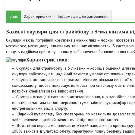
Опис
Характеристики
Інформація для замовлення
Захисні окуляри для страйкболу з 3-ма лінзами ві
Окуляри мають потрійний комплект змінних лінз – чорної, жовтої та
мотокросу, мотоциклу, альпінізму та інших активностей. З системо
стануть надійним пристосуванням у забезпеченні безпеки ваших очей
Характеристики:
Окуляри для страйкболу із 3 лінзами – хороше рішення для мак
окуляри забезпечують надійний захист в умовах стрілянини, стра
Окуляри поставляються із трьома змінними лінзами високої мі
сонцезахисту, жовта покращує контраст при слабкому освітленні, 
потрібне спеціалізоване використання.
Окуляри оснащені системою антизапотівання, що запобігає запо
еластична частина із гіпоалергенної гуми забезпечує комфорт п
екстремальними видів спорту.
Широкий кут огляду без спотворень по краях скла дозволяє пов
забезпечуючи надійний захист очей від зовнішніх загроз.
Додаткові переваги включають м'який наносник та прокладку
100% захист від ультрафіолету, гарантуючи повну безпеку ваших 