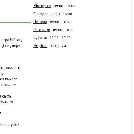
Вівторок
09:00
18:00
Середа
09:00
18:00
Четвер
09:00
18:00
Пʼятниця
09:00
18:00
Субота
10:00
16:00
 страйкболу,
Неділя
 ці окуляри
Вихідний
нкціональні
Окуляри з 3-ма змінними
ів.
лінзами для військових
рсального
(балістичні) захисні від
, коли не
вітру та пилу Black
яка та
бить їх
В наявності
,
470 ₴
590 ₴
безпечують
КУПИТИ