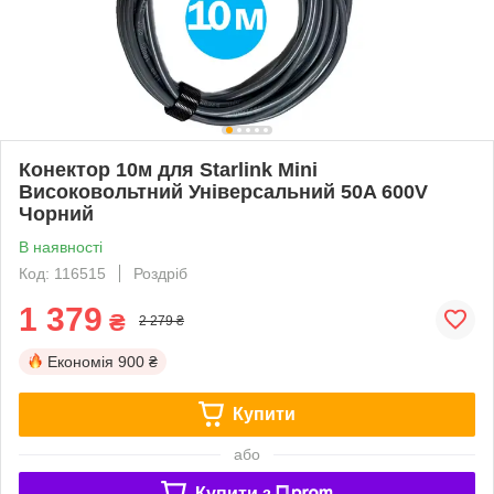
Конектор 10м для Starlink Mini
Високовольтний Універсальний 50A 600V
Чорний
В наявності
Код: 116515
Роздріб
1 379
₴
2 279 ₴
Економія
900 ₴
Купити
або
Купити з