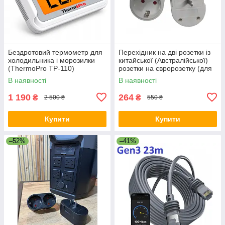
Бездротовий термометр для
Перехідник на дві розетки із
холодильника і морозилки
китайської (Австралійської)
(ThermoPro TP-110)
розетки на євророзетку (для
Ecoflow) 10А / 250В для
В наявності
В наявності
подорожей Білий
1 190
264
₴
₴
2 500 ₴
550 ₴
Купити
Купити
–52%
–41%