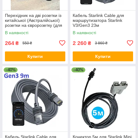
Перехідник на дві розетки із
Кабель Starlink Cable для
китайської (Австралійської)
маршрутизатора Starlink
розетки на євророзетку (для
V3/Gen3 23м
Ecoflow) 10А / 250В для
В наявності
В наявності
подорожей Чорний
264
2 260
₴
₴
550 ₴
3 860 ₴
Купити
Купити
–40%
–40%
Кабель Starlink Cable для
Конектор 5м для Starlink Mini