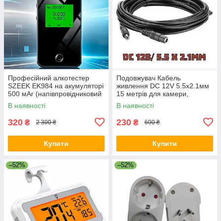
Професійний алкотестер
Подовжувач Кабель
SZEEK EK984 на акумуляторі
живлення DC 12V 5.5х2.1мм
500 мАг (напівпровідниковий
15 метрів для камери,
сенсор, 10 мундштуків +
роутера, LED стрічки
В наявності
В наявності
чохол)
320
230
₴
₴
2 300 ₴
600 ₴
Купити
Купити
–52%
–52%