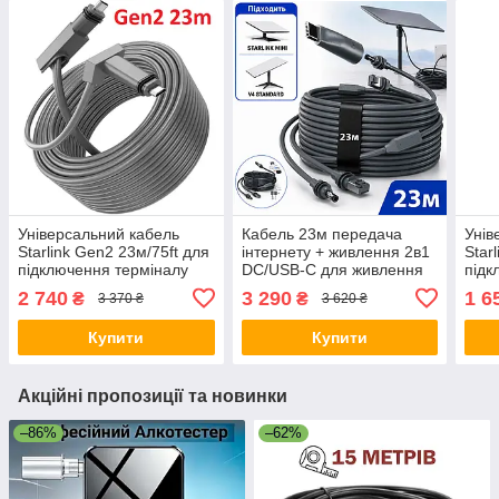
Універсальний кабель
Кабель 23м передача
Унів
Starlink Gen2 23м/75ft для
інтернету + живлення 2в1
Star
підключення терміналу
DC/USB-C для живлення
підк
Starlink Rectangular
Starlink Mini / V4 Standard
Star
2 740
3 290
1 6
₴
₴
3 370 ₴
3 620 ₴
Satellite V2
Satel
Купити
Купити
Акційні пропозиції та новинки
–86%
–62%