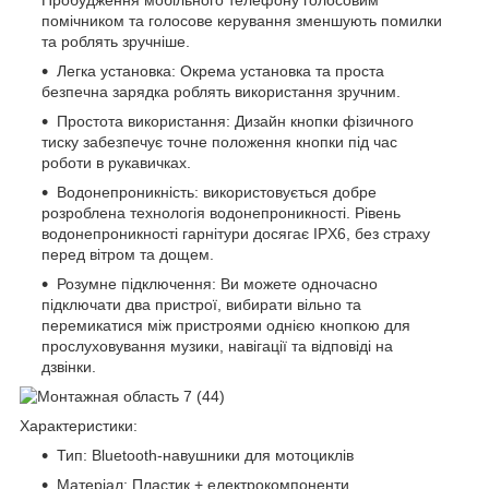
помічником та голосове керування зменшують помилки
та роблять зручніше.
Легка установка: Окрема установка та проста
безпечна зарядка роблять використання зручним.
Простота використання: Дизайн кнопки фізичного
тиску забезпечує точне положення кнопки під час
роботи в рукавичках.
Водонепроникність: використовується добре
розроблена технологія водонепроникності. Рівень
водонепроникності гарнітури досягає IPX6, без страху
перед вітром та дощем.
Розумне підключення: Ви можете одночасно
підключати два пристрої, вибирати вільно та
перемикатися між пристроями однією кнопкою для
прослуховування музики, навігації та відповіді на
дзвінки.
Характеристики:
Тип: Bluetooth-навушники для мотоциклів
Матеріал: Пластик + електрокомпоненти