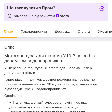
Що таке купити з Пром?
Замовлення під захистом
Опис
Характеристики
Доставка
Оплата
Умови п
Опис
Мотогарнітура для шолома Y10 Bluetooth з
динаміком водонепроникна
Універсальна гарнітура Bluetooth для шолома. Тепер
доступна як ніколи.
Гарне рішення для комфортної розмови під час їзди та
прослуховування музики. 30 годин роботи, зручний порт
підзарядки Type C, водонепроникність.
Особливості:
Підтримка функції голосового помічника, яка
допомагає досягти більш точних операцій.
Пробудження мобільного телефону голосовим