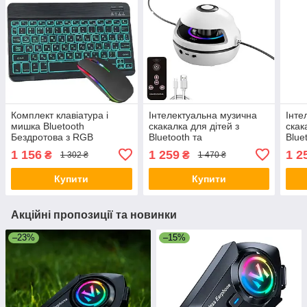
Комплект клавіатура і
Інтелектуальна музична
Інте
мишка Bluetooth
скакалка для дітей з
скак
Бездротова з RGB
Bluetooth та
Blue
підсвіткою Універсальна
регулюванням швидкості
регу
1 156
1 259
1 2
₴
₴
1 302 ₴
1 470 ₴
25х15см Чорний
Білий
Рож
Купити
Купити
Акційні пропозиції та новинки
–23%
–15%