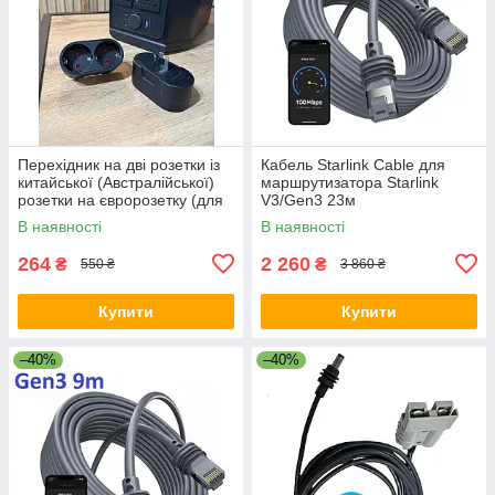
Перехідник на дві розетки із
Кабель Starlink Cable для
китайської (Австралійської)
маршрутизатора Starlink
розетки на євророзетку (для
V3/Gen3 23м
Ecoflow) 10А / 250В для
В наявності
В наявності
подорожей Чорний
264
2 260
₴
₴
550 ₴
3 860 ₴
Купити
Купити
–40%
–40%