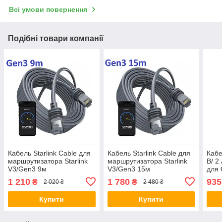
Всі умови повернення
Подібні товари компанії
Кабель Starlink Cable для
Кабель Starlink Cable для
Кабе
маршрутизатора Starlink
маршрутизатора Starlink
В/ 2
V3/Gen3 9м
V3/Gen3 15м
для 
PICO
1 210
1 780
935
₴
₴
2 020 ₴
2 480 ₴
5 Гб
Купити
Купити