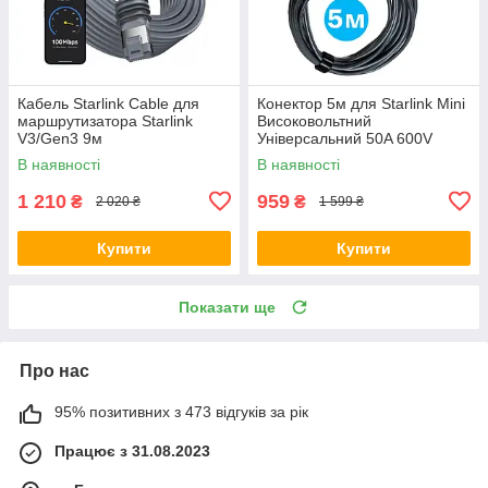
Кабель Starlink Cable для
Конектор 5м для Starlink Mini
маршрутизатора Starlink
Високовольтний
V3/Gen3 9м
Універсальний 50A 600V
Чорний
В наявності
В наявності
1 210
959
₴
₴
2 020 ₴
1 599 ₴
Купити
Купити
Показати ще
Про нас
95% позитивних з 473 відгуків за рік
Працює з 31.08.2023