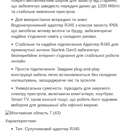
покриті високоякісним шаром для захисту від старіння,
що забезпечує швидкість передачі даних до 1200 Мбіт/с
та стабільне живлення пристрою.
Для використання всередині та зовні:
Водонепроникний адаптер RJ45 з класом захисту IP68,
що запобігає впливу вологи та бруду, забезпечуючи
надійне з'єднання навіть у складних умовах.
Стабільне та надійне підключення Адаптер RJ45 для
прямокутної антени Starlink Gen3 забезпечує
безперебійне інтернет-з'єднання для стабільної роботи
онлайн.
Просте підключення: Завдяки plug-and-play
конструкції кабель легко встановлюється без складних
налаштувань, заощаджуючи час та зусилля.
Універсальна сумісність: підходить для широкого
спектру пристроїв, включаючи комп'ютери, ноутбуки,
Smart TV, ігрові консолі тощо, що робить його чудовим
вибором для домашньої або офісної мережі.
Характеристики:
Тип: Супутниковий адаптер RJ45