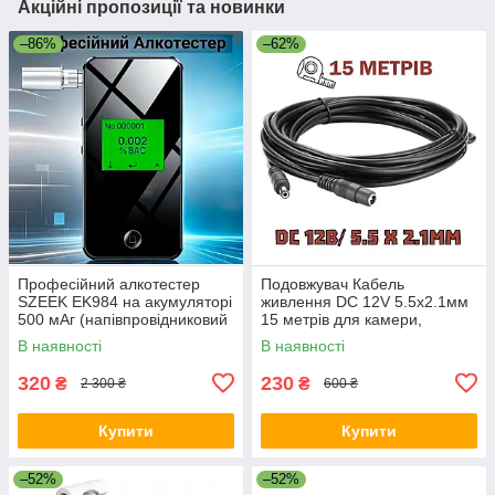
Акційні пропозиції та новинки
–86%
–62%
Професійний алкотестер
Подовжувач Кабель
SZEEK EK984 на акумуляторі
живлення DC 12V 5.5х2.1мм
500 мАг (напівпровідниковий
15 метрів для камери,
сенсор, 10 мундштуків +
роутера, LED стрічки
В наявності
В наявності
чохол)
320
230
₴
₴
2 300 ₴
600 ₴
Купити
Купити
–52%
–52%