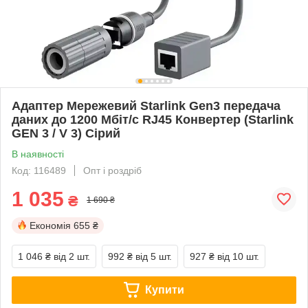
Адаптер Мережевий Starlink Gen3 передача
даних до 1200 Мбіт/с RJ45 Конвертер (Starlink
GEN 3 / V 3) Сірий
В наявності
Код: 116489
Опт і роздріб
1 035
₴
1 690 ₴
Економія
655 ₴
1 046 ₴
від 2 шт.
992 ₴
від 5 шт.
927 ₴
від 10 шт.
Купити