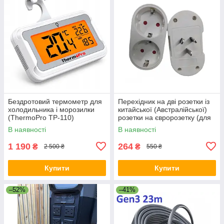
Бездротовий термометр для
Перехідник на дві розетки із
холодильника і морозилки
китайської (Австралійської)
(ThermoPro TP-110)
розетки на євророзетку (для
Ecoflow) 10А / 250В для
В наявності
В наявності
подорожей Білий
1 190
264
₴
₴
2 500 ₴
550 ₴
Купити
Купити
–52%
–41%