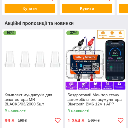
червоними лінзами
Купити
Купити
Акційні пропозиції та новинки
–50%
–32%
Комплект мундштуків для
Бездротовий Монітор стану
алкотестера MR
автомобільного акумулятора
BLACK5/03/2000 5шт
Bluetooth BM6 12V з APP
(Android / iOS)
В наявності
В наявності
99
1 354
₴
₴
198 ₴
1 994 ₴