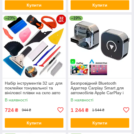
Купити
Купити
–23%
–19%
Набір інструментів 32 шт. для
Безпровідний Bluetooth
поклейки тонувальної та
Адаптер Carplay Smart для
вінілової плівки на скло авто
автомобілів Apple CarPlay і
Професійний комплект для
Android Auto USB 5G WiFi
В наявності
В наявності
автомобіля
Сірий
724
1 244
₴
₴
944 ₴
1 544 ₴
Купити
Купити