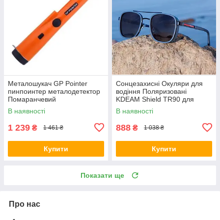
Металошукач GP Pointer
Сонцезахисні Окуляри для
пинпоинтер металодетектор
водіння Поляризовані
Помаранчевий
KDEAM Shield TR90 для
риболовлі з тканинним
В наявності
В наявності
чохлом Унісекс Сірі
1 239
888
₴
₴
1 461 ₴
1 038 ₴
Купити
Купити
Показати ще
Про нас