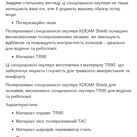
Завдяки стильному вигляду ці сонцезахисні окуляри не лише
захищають ваші очі, але й додають вашому образу нотку
моди.
Поляризаційні лінзи
Поляризовані сонцезахисні окуляри KDEAM Shield оснащені
високоякісними поляризованими лінзами, які зменшують
відблиски та покращують контрастність кольорів – ідеально
для водіння та риболовлі.
Матеріал TR90
Ці сонцезахисні окуляри виготовлені з матеріалу TR90, що
забезпечує міцність і гнучкість для тривалого використання та
комфорту.
Поляризовані сонцезахисні окуляри KDEAM Shield для
чоловіків, високоякісні сонцезахисні окуляри TR90 для водіння
та риболовлі
Характеристики:
Матеріал оправи: TR90
Матеріал лінз: поляризований TAC
Матеріал шарнірів: нержавіюча сталь