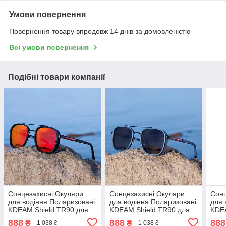
Умови повернення
Повернення товару впродовж 14 днів за домовленістю
Всі умови повернення
Подібні товари компанії
Сонцезахисні Окуляри
Сонцезахисні Окуляри
Сонц
для водіння Поляризовані
для водіння Поляризовані
для 
KDEAM Shield TR90 для
KDEAM Shield TR90 для
KDEA
риболовлі з тканинним
риболовлі з тканинним
рибо
888
888
888
₴
₴
1 038 ₴
1 038 ₴
чохлом Унісекс Чорні з
чохлом Унісекс Сірі
чохл