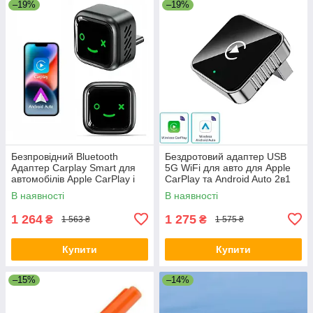
–19%
–19%
Безпровідний Bluetooth
Бездротовий адаптер USB
Адаптер Carplay Smart для
5G WiFi для авто для Apple
автомобілів Apple CarPlay і
CarPlay та Android Auto 2в1
Android Auto USB 5G WiFi
Bluetooth (7498) Сіро-чорний
В наявності
В наявності
Type-C Чорний
1 264
1 275
₴
₴
1 563 ₴
1 575 ₴
Купити
Купити
–15%
–14%