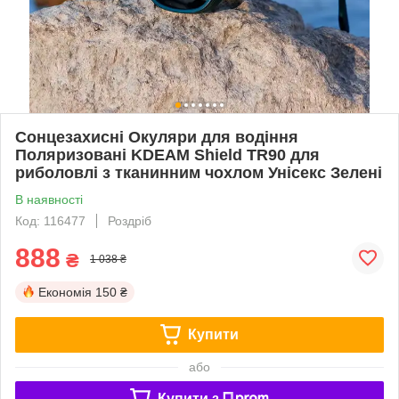
Сонцезахисні Окуляри для водіння
Поляризовані KDEAM Shield TR90 для
риболовлі з тканинним чохлом Унісекс Зелені
В наявності
Код: 116477
Роздріб
888
₴
1 038 ₴
Економія
150 ₴
Купити
або
Купити з