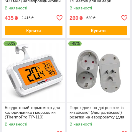
500 мАг (напівпровідниковий
15 метрів для камери,
сенсор, 10 мундштуків +
роутера, LED стрічки
В наявності
В наявності
чохол)
435
260
₴
₴
2 415 ₴
630 ₴
Купити
Купити
–50%
–49%
Бездротовий термометр для
Перехідник на дві розетки із
холодильника і морозилки
китайської (Австралійської)
(ThermoPro TP-110)
розетки на євророзетку (для
Ecoflow) 10А / 250В для
В наявності
В наявності
подорожей Білий