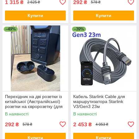
1 315
292
₴
₴
2 625 ₴
578 ₴
Купити
Купити
–49%
–39%
Перехідник на дві розетки із
Кабель Starlink Cable для
китайської (Австралійської)
маршрутизатора Starlink
розетки на євророзетку (для
V3/Gen3 23м
Ecoflow) 10А / 250В для
В наявності
В наявності
подорожей Чорний
292
2 453
₴
₴
578 ₴
4 053 ₴
Купити
Купити