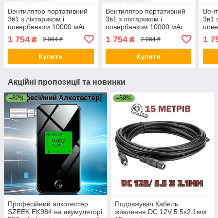
Вентилятор портативний
Вентилятор портативний
Вент
3в1 з ліхтариком і
3в1 з ліхтариком і
3в1 
повербанком 10000 мАг
повербанком 10000 мАг
пове
USB / Type C з кліпсою
USB / Type C з кліпсою
USB 
1 754
1 754
1 7
₴
₴
2 084 ₴
2 084 ₴
для активної роботи
для активної роботи
для 
Зелений
Помаранчевий
Купити
Купити
Акційні пропозиції та новинки
–82%
–59%
Професійний алкотестер
Подовжувач Кабель
SZEEK EK984 на акумуляторі
живлення DC 12V 5.5х2.1мм