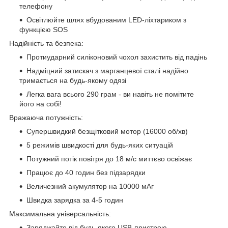
телефону
Освітлюйте шлях вбудованим LED-ліхтариком з
функцією SOS
Надійність та безпека:
Протиударний силіконовий чохол захистить від падінь
Надміцний затискач з марганцевої сталі надійно
тримається на будь-якому одязі
Легка вага всього 290 грам - ви навіть не помітите
його на собі!
Вражаюча потужність:
Супершвидкий безщітковий мотор (16000 об/хв)
5 режимів швидкості для будь-яких ситуацій
Потужний потік повітря до 18 м/с миттєво освіжає
Працює до 40 годин без підзарядки
Величезний акумулятор на 10000 мАг
Швидка зарядка за 4-5 годин
Максимальна універсальність:
Заряджайте від будь-якого USB-пристрою