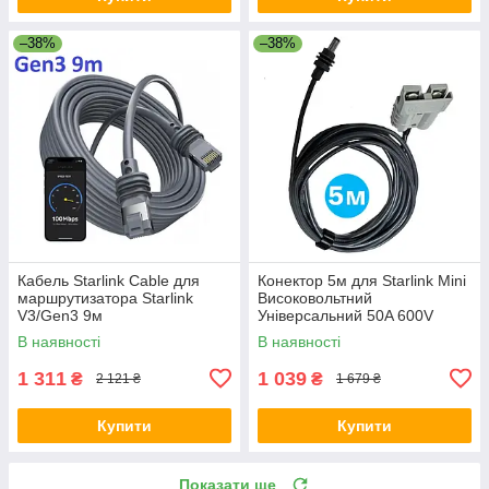
–38%
–38%
Кабель Starlink Cable для
Конектор 5м для Starlink Mini
маршрутизатора Starlink
Високовольтний
V3/Gen3 9м
Універсальний 50A 600V
Чорний
В наявності
В наявності
1 311
1 039
₴
₴
2 121 ₴
1 679 ₴
Купити
Купити
Показати ще