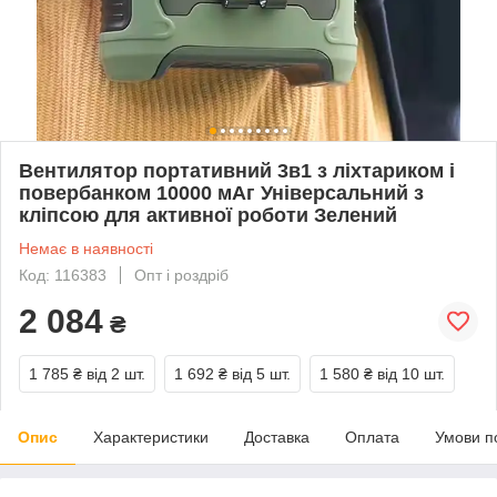
Вентилятор портативний 3в1 з ліхтариком і
повербанком 10000 мАг Універсальний з
кліпсою для активної роботи Зелений
Немає в наявності
Код: 116383
Опт і роздріб
2 084
₴
1 785 ₴
від 2 шт.
1 692 ₴
від 5 шт.
1 580 ₴
від 10 шт.
Опис
Характеристики
Доставка
Оплата
Умови п