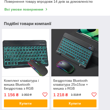
Повернення товару впродовж 14 днів за домовленістю
Всі умови повернення
Подібні товари компанії
Комплект клавіатура і
Бездротова Bluetooth
мишка Bluetooth
клавіатура 25х15см +
Бездротова з RGB
мишка з RGB
підсвіткою Універсальна
підсвічуванням для
1 156
1 218
₴
₴
1 302 ₴
1 318 ₴
25х15см Чорний
планшета Black
Купити
Купити