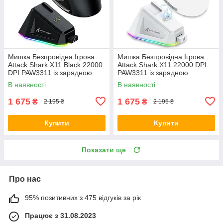
Мишка Безпровідна Ігрова
Мишка Безпровідна Ігрова
Attack Shark X11 Black 22000
Attack Shark X11 22000 DPI
DPI PAW3311 із зарядною
PAW3311 із зарядною
догстанцією RGB підсвіткою
догстанцією RGB підсвіткою
В наявності
В наявності
Чорна
Біла
1 675
1 675
₴
₴
2 195 ₴
2 195 ₴
Купити
Купити
Показати ще
Про нас
95% позитивних з 475 відгуків за рік
Працює з 31.08.2023