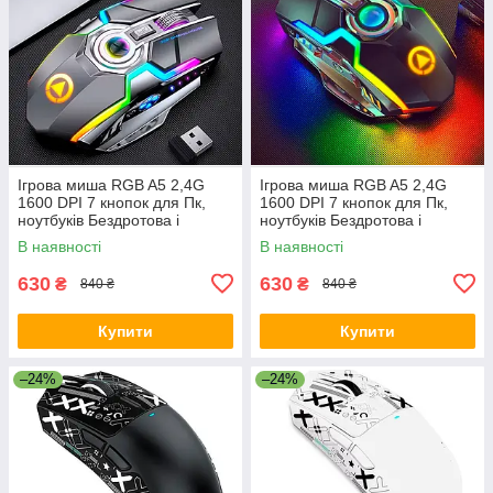
Ігрова миша RGB A5 2,4G
Ігрова миша RGB A5 2,4G
1600 DPI 7 кнопок для Пк,
1600 DPI 7 кнопок для Пк,
ноутбуків Бездротова і
ноутбуків Бездротова і
безшумна з підсвіткою Сіра
безшумна з підсвіткою Чорна
В наявності
В наявності
630
630
₴
₴
840 ₴
840 ₴
Купити
Купити
–24%
–24%