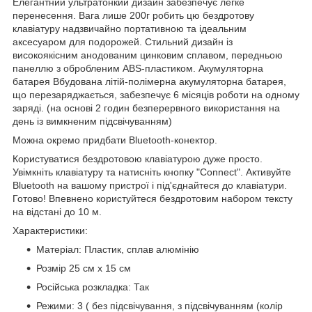
Елегантний ультратонкий дизайн забезпечує легке
перенесення. Вага лише 200г робить цю бездротову
клавіатуру надзвичайно портативною та ідеальним
аксесуаром для подорожей. Стильний дизайн із
високоякісним анодованим цинковим сплавом, передньою
панеллю з обробленим ABS-пластиком. Акумуляторна
батарея Вбудована літій-полімерна акумуляторна батарея,
що перезаряджається, забезпечує 6 місяців роботи на одному
заряді. (на основі 2 годин безперервного використання на
день із вимкненим підсвічуванням)
Можна окремо придбати Bluetooth-конектор.
Користуватися бездротовою клавіатурою дуже просто.
Увімкніть клавіатуру та натисніть кнопку "Connect". Активуйте
Bluetooth на вашому пристрої і під'єднайтеся до клавіатури.
Готово! Впевнено користуйтеся бездротовим набором тексту
на відстані до 10 м.
Характеристики:
Матеріал: Пластик, сплав алюмінію
Розмір 25 см х 15 см
Російська розкладка: Так
Режими: 3 ( без підсвічування, з підсвічуванням (колір