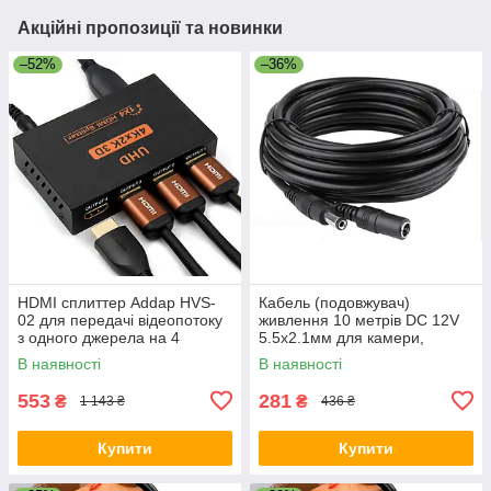
Акційні пропозиції та новинки
–52%
–36%
HDMI сплиттер Addap HVS-
Кабель (подовжувач)
02 для передачі відеопотоку
живлення 10 метрів DC 12V
з одного джерела на 4
5.5х2.1мм для камери,
монітори
роутера, LED стрічки (Роз'єм
В наявності
В наявності
«тато-мама»)
553
281
₴
₴
1 143 ₴
436 ₴
Купити
Купити