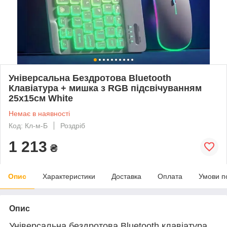
Універсальна Бездротова Bluetooth
Клавіатура + мишка з RGB підсвічуванням
25х15см White
Немає в наявності
Код: Кл-м-Б
Роздріб
1 213
₴
Опис
Характеристики
Доставка
Оплата
Умови п
Опис
Універсальна бездротова Bluetooth клавіатура