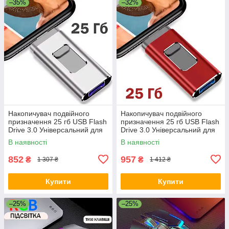
–35%
–32%
Накопичувач подвійного
Накопичувач подвійного
призначення 25 гб USB Flash
призначення 25 гб USB Flash
Drive 3.0 Універсальний для
Drive 3.0 Універсальний для
смартфонів, планшетів і
смартфонів, планшетів і
В наявності
В наявності
нотубуків Сірий
нотубуків Червоний
852
957
₴
₴
1 307 ₴
1 412 ₴
Купити
Купити
–25%
–25%