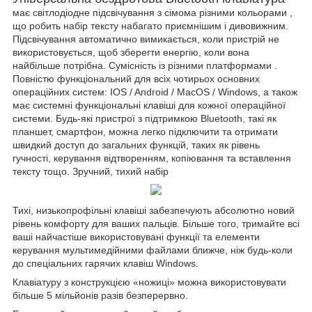
має світлодіодне підсвічування з сімома різними кольорами ,
що робить набір тексту набагато приємнішим і дивовижним.
Підсвічування автоматично вимикається, коли пристрій не
використовується, щоб зберегти енергію, коли вона
найбільше потрібна. Сумісність із різними платформами .
Повністю функціональний для всіх чотирьох основних
операційних систем: IOS / Android / MacOS / Windows, а також
має системні функціональні клавіші для кожної операційної
системи. Будь-які пристрої з підтримкою Bluetooth, такі як
планшет, смартфон, можна легко підключити та отримати
швидкий доступ до загальних функцій, таких як рівень
гучності, керування відтворенням, копіювання та вставлення
тексту тощо. Зручний, тихий набір
Тихі, низькопрофільні клавіші забезпечують абсолютно новий
рівень комфорту для ваших пальців. Більше того, тримайте всі
ваші найчастіше використовувані функції та елементи
керування мультимедійними файлами ближче, ніж будь-коли
до спеціальних гарячих клавіш Windows.
Клавіатуру з конструкцією «ножиці» можна використовувати
більше 5 мільйонів разів безперервно.