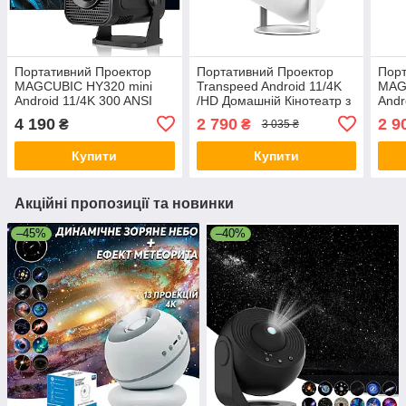
Портативний Проектор
Портативний Проектор
Порт
MAGCUBIC HY320 mini
Transpeed Android 11/4K
MAG
Android 11/4K 300 ANSI
/HD Домашній Кінотеатр з
Andr
Домашній Кінотеатр Black
кутом огляду 180°
Дома
4 190
2 790
2 9
₴
₴
3 035 ₴
куто
Купити
Купити
Акційні пропозиції та новинки
–45%
–40%