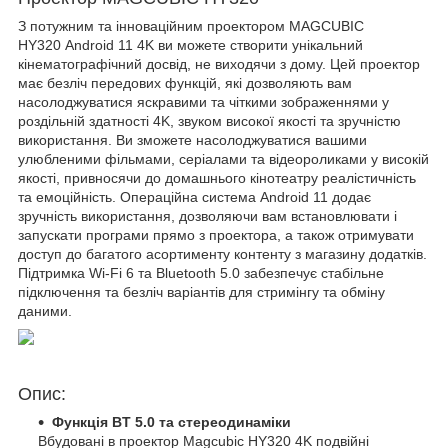
З потужним та інноваційним проектором
MAGCUBIC
HY320
Android 11 4K ви можете створити унікальний
кінематографічний досвід, не виходячи з дому. Цей проектор
має безліч передових функцій, які дозволяють вам
насолоджуватися яскравими та чіткими зображеннями у
роздільній здатності 4K, звуком високої якості та зручністю
використання. Ви зможете насолоджуватися вашими
улюбленими фільмами, серіалами та відеороликами у високій
якості, привносячи до домашнього кінотеатру реалістичність
та емоційність. Операційна система Android 11 додає
зручність використання, дозволяючи вам встановлювати і
запускати програми прямо з проектора, а також отримувати
доступ до багатого асортименту контенту з магазину додатків.
Підтримка Wi-Fi 6 та Bluetooth 5.0 забезпечує стабільне
підключення та безліч варіантів для стримінгу та обміну
даними.
Опис:
Функція BT 5.0 та стереодинаміки
Вбудовані в проектор Magcubic HY320 4K подвійні