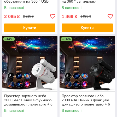
обертанням на 360 ° USB
на 360 ° світильник-
Чорний
планетарій для дітей
В наявності
В наявності
2 085
1 469
₴
₴
2 825 ₴
1 889 ₴
Купити
Купити
–14%
–14%
Проектор зоряного неба
Проектор зоряного неба
2000 мАг Нічник з функцією
2000 мАг Нічник з функцією
домашнього планетарію + 6
домашнього планетарію + 6
проекційних плівок 2000 мАг
проекційних плівок Чорний
В наявності
В наявності
Білий