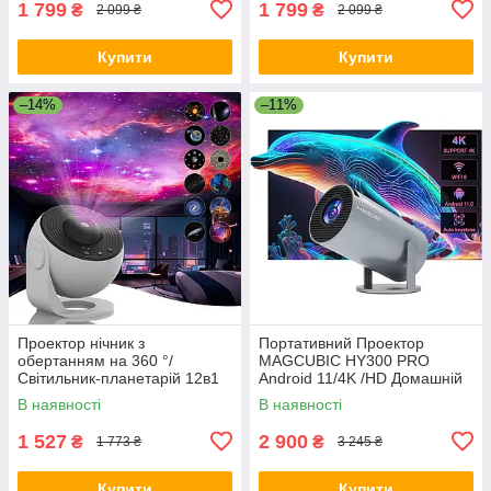
1 799
1 799
₴
₴
2 099 ₴
2 099 ₴
Купити
Купити
–14%
–11%
Проектор нічник з
Портативний Проектор
обертанням на 360 °/
MAGCUBIC HY300 PRO
Світильник-планетарій 12в1
Android 11/4K /HD Домашній
для дітей USB
Кінотеатр з кутом огляду 180°
В наявності
В наявності
Gray
1 527
2 900
₴
₴
1 773 ₴
3 245 ₴
Купити
Купити