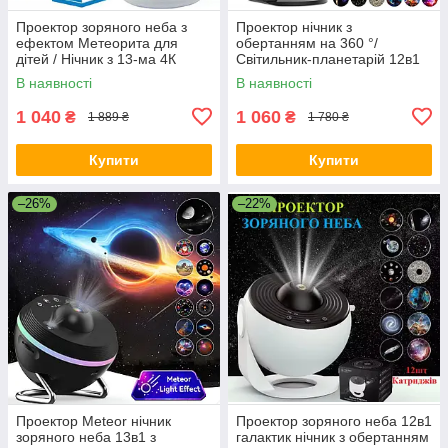
Проектор зоряного неба з
Проектор нічник з
ефектом Метеорита для
обертанням на 360 °/
дітей / Нічник з 13-ма 4К
Світильник-планетарій 12в1
проекціями космосу UFT +
для дітей USB Чорний
В наявності
В наявності
Bluetooth колонка Білий
1 040
1 060
₴
₴
1 889 ₴
1 780 ₴
Купити
Купити
–26%
–22%
Проектор Meteor нічник
Проектор зоряного неба 12в1
зоряного неба 13в1 з
галактик нічник з обертанням