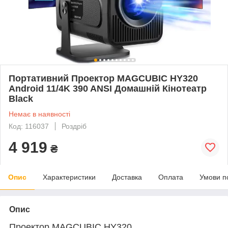
Портативний Проектор MAGCUBIC HY320
Android 11/4K 390 ANSI Домашній Кінотеатр
Black
Немає в наявності
Код: 116037
Роздріб
4 919
₴
Опис
Характеристики
Доставка
Оплата
Умови п
Опис
Проектор MAGCUBIC HY320