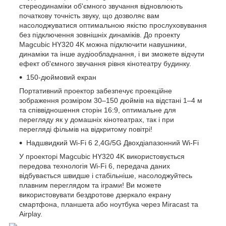
стереодинаміки об'ємного звучання відновлюють
початкову точність звуку, що дозволяє вам
насолоджуватися оптимальною якістю прослуховування
без підключення зовнішніх динаміків. До проекту
Magcubic HY320 4K можна підключити навушники,
динаміки та інше аудіообладнання, і ви зможете відчути
ефект об'ємного звучання рівня кінотеатру будинку.
150-дюймовий екран
Портативний проектор забезпечує проекційне
зображення розміром 30–150 дюймів на відстані 1–4 м
та співвідношення сторін 16:9, оптимальне для
перегляду як у домашніх кінотеатрах, так і при
перегляді фільмів на відкритому повітрі!
Надшвидкий Wi-Fi 6 2,4G/5G Двохдіапазонний Wi-Fi
У проекторі Magcubic HY320 4K використовується
передова технологія Wi-Fi 6, передача даних
відбувається швидше і стабільніше, насолоджуйтесь
плавним переглядом та іграми! Ви можете
використовувати бездротове дзеркало екрану
смартфона, планшета або ноутбука через Miracast та
Airplay.