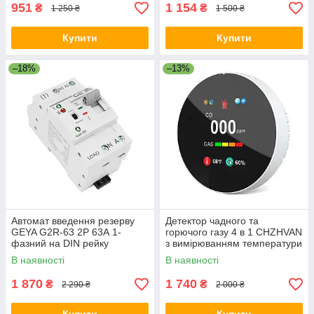
951
1 154
₴
₴
1 250 ₴
1 500 ₴
Купити
Купити
–18%
–13%
Автомат введення резерву
Детектор чадного та
GEYA G2R-63 2P 63А 1-
горючого газу 4 в 1 CHZHVAN
фазний на DIN рейку
з вимірюванням температури
й вологості Комбінований для
В наявності
В наявності
безпеки будинку
1 870
1 740
₴
₴
2 290 ₴
2 000 ₴