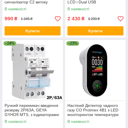
сигналізатор C2 витоку
LCD і Dual USB
горючих газів
Автоматичний з дисплеєм
В наявності
В наявності
990
2 430
₴
₴
1 345 ₴
3 299 ₴
Купити
Купити
–24%
–23%
Ручний перемикач введення
Настіний Детектор чадного
резерву 2Р/63A, GEYA
газу CO Protmex 4В1 з LED
GYHO9 MTS, з індикаторами
моніторингом температури
та вологості
В наявності
В наявності