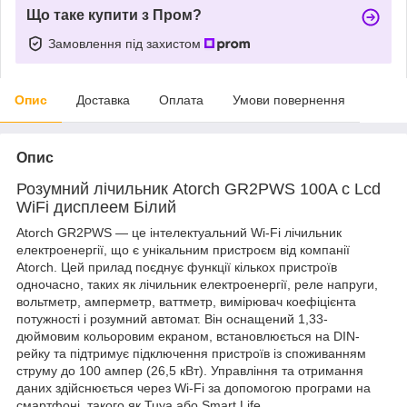
Що таке купити з Пром?
Замовлення під захистом
Опис
Доставка
Оплата
Умови повернення
Опис
Розумний лічильник Atorch
GR2PWS
100A с Lcd
WiFi дисплеем Білий
Atorch GR2PWS — це інтелектуальний Wi-Fi лічильник
електроенергії, що є унікальним пристроєм від компанії
Atorch. Цей прилад поєднує функції кількох пристроїв
одночасно, таких як лічильник електроенергії, реле напруги,
вольтметр, амперметр, ваттметр, вимірювач коефіцієнта
потужності і розумний автомат. Він оснащений 1,33-
дюймовим кольоровим екраном, встановлюється на DIN-
рейку та підтримує підключення пристроїв із споживанням
струму до 100 ампер (26,5 кВт). Управління та отримання
даних здійснюється через Wi-Fi за допомогою програми на
смартфоні, такого як Tuya або Smart Life.