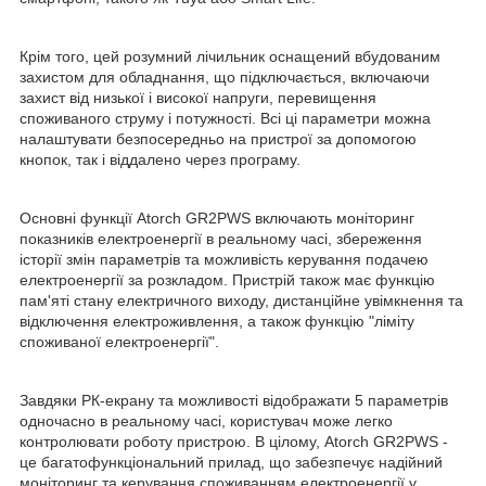
Крім того, цей розумний лічильник оснащений вбудованим
захистом для обладнання, що підключається, включаючи
захист від низької і високої напруги, перевищення
споживаного струму і потужності. Всі ці параметри можна
налаштувати безпосередньо на пристрої за допомогою
кнопок, так і віддалено через програму.
Основні функції Atorch GR2PWS включають моніторинг
показників електроенергії в реальному часі, збереження
історії змін параметрів та можливість керування подачею
електроенергії за розкладом. Пристрій також має функцію
пам'яті стану електричного виходу, дистанційне увімкнення та
відключення електроживлення, а також функцію "ліміту
споживаної електроенергії".
Завдяки РК-екрану та можливості відображати 5 параметрів
одночасно в реальному часі, користувач може легко
контролювати роботу пристрою. В цілому, Atorch GR2PWS -
це багатофункціональний прилад, що забезпечує надійний
моніторинг та керування споживанням електроенергії у