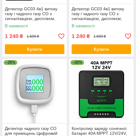
Детектор GC03 4в1 витоку
Детектор GC03 4в1 витоку
газу і чадного газу CO з
газу і чадного газу CO з
сигналізацією, дисплеєм,
сигналізацією, дисплеєм,
вимірюванням температури
вимірюванням температури
В наявності
В наявності
й вологості Чорний
й вологості Білий
1 240
1 240
₴
₴
1 699 ₴
1 699 ₴
Купити
Купити
–26%
–26%
Детектор чадного газу СО
Контролер заряду сонячної
для приміщень Цифровий
батареї 40A MPPT 12V/24V,