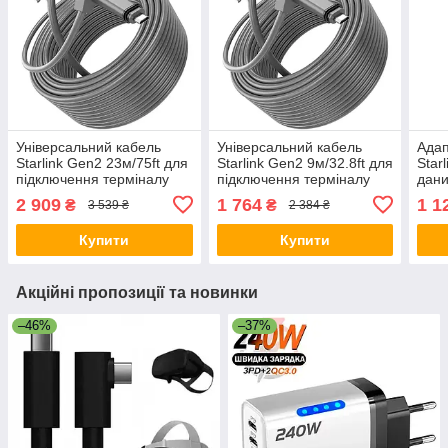
Універсальний кабель
Універсальний кабель
Ада
Starlink Gen2 23м/75ft для
Starlink Gen2 9м/32.8ft для
Star
підключення терміналу
підключення терміналу
дани
Starlink Rectangular
Starlink Rectangular
Конв
2 909
1 764
1 1
₴
₴
3 539 ₴
2 384 ₴
Satellite V2
Satellite V2
/ V 
Купити
Купити
Акційні пропозиції та новинки
–46%
–37%