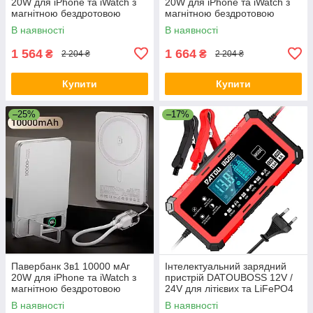
20W для iPhone та iWatch з
20W для iPhone та iWatch з
магнітною бездротовою
магнітною бездротовою
зарядкою, підставкою і TFT-
зарядкою, підставкою і TFT-
В наявності
В наявності
дисплеєм MagSafe Gray
дисплеєм MagSafe
Помаранчевий
1 564
1 664
₴
₴
2 204 ₴
2 204 ₴
Купити
Купити
–25%
–17%
Павербанк 3в1 10000 мАг
Інтелектуальний зарядний
20W для iPhone та iWatch з
пристрій DATOUBOSS 12V /
магнітною бездротовою
24V для літієвих та LiFePO4
зарядкою, підставкою і TFT-
батарей
В наявності
В наявності
дисплеєм MagSafe Silver