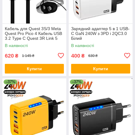
Кабель для Quest 3S/3 Meta
Зарядний адаптер 5 в 1 USB-
Quest Pro Pico 4 Кабель USB
C GaN 240W з 3PD і 2QC3.0
3.2 Type C Quest 3R Link 5
Білий
Гбіт/с 5 метрів Чорний
В наявності
В наявності
620
400
₴
₴
1 145 ₴
630 ₴
Купити
Купити
–37%
–37%