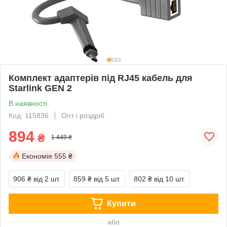
Комплект адаптерів під RJ45 кабель для
Starlink GEN 2
В наявності
Код: 115836
Опт і роздріб
894
₴
1 449 ₴
Економія
555 ₴
906 ₴
від 2 шт.
859 ₴
від 5 шт.
802 ₴
від 10 шт.
Купити
або