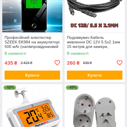
Професійний алкотестер
Подовжувач Кабель
SZEEK EK984 на акумуляторі
живлення DC 12V 5.5х2.1мм
500 мАг (напівпровідниковий
15 метрів для камери,
сенсор, 10 мундштуків +
роутера, LED стрічки
В наявності
В наявності
чохол)
435
260
₴
₴
2 415 ₴
630 ₴
Купити
Купити
–50%
–49%