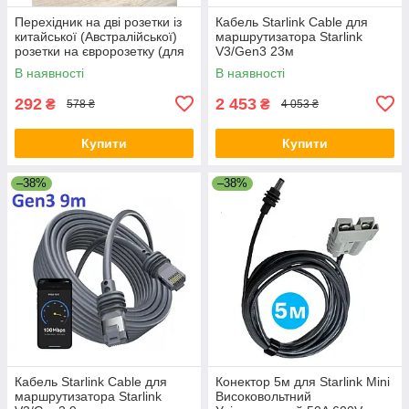
Перехідник на дві розетки із
Кабель Starlink Cable для
китайської (Австралійської)
маршрутизатора Starlink
розетки на євророзетку (для
V3/Gen3 23м
Ecoflow) 10А / 250В для
В наявності
В наявності
подорожей Чорний
292
2 453
₴
₴
578 ₴
4 053 ₴
Купити
Купити
–38%
–38%
Кабель Starlink Cable для
Конектор 5м для Starlink Mini
маршрутизатора Starlink
Високовольтний