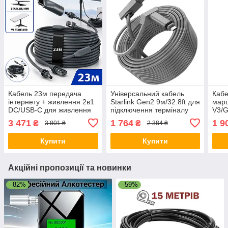
Кабель 23м передача
Універсальний кабель
Кабе
інтернету + живлення 2в1
Starlink Gen2 9м/32.8ft для
марш
DC/USB-C для живлення
підключення терміналу
V3/
Starlink Mini / V4 Standard
Starlink Rectangular
3 471
1 764
1 9
₴
₴
3 801 ₴
2 384 ₴
Satellite V2
Купити
Купити
Акційні пропозиції та новинки
–82%
–59%