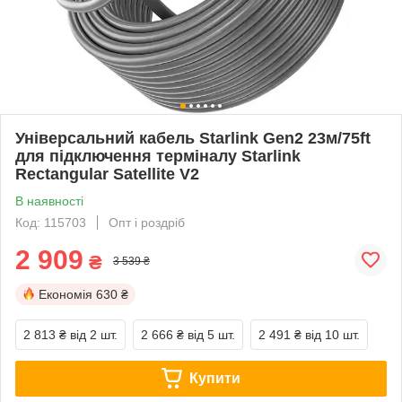
Універсальний кабель Starlink Gen2 23м/75ft
для підключення терміналу Starlink
Rectangular Satellite V2
В наявності
Код: 115703
Опт і роздріб
2 909
₴
3 539 ₴
Економія
630 ₴
2 813 ₴
від 2 шт.
2 666 ₴
від 5 шт.
2 491 ₴
від 10 шт.
Купити