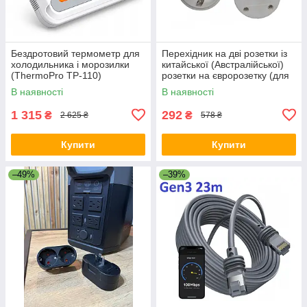
Бездротовий термометр для
Перехідник на дві розетки із
холодильника і морозилки
китайської (Австралійської)
(ThermoPro TP-110)
розетки на євророзетку (для
Ecoflow) 10А / 250В для
В наявності
В наявності
подорожей Білий
1 315
292
₴
₴
2 625 ₴
578 ₴
Купити
Купити
–49%
–39%