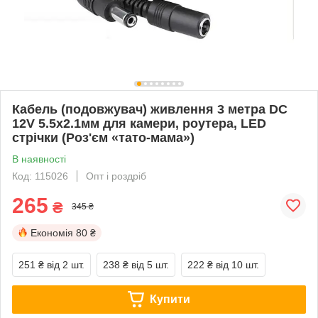
Кабель (подовжувач) живлення 3 метра DC
12V 5.5х2.1мм для камери, роутера, LED
стрічки (Роз'єм «тато-мама»)
В наявності
Код: 115026
Опт і роздріб
265
₴
345 ₴
Економія
80 ₴
251 ₴
від 2 шт.
238 ₴
від 5 шт.
222 ₴
від 10 шт.
Купити