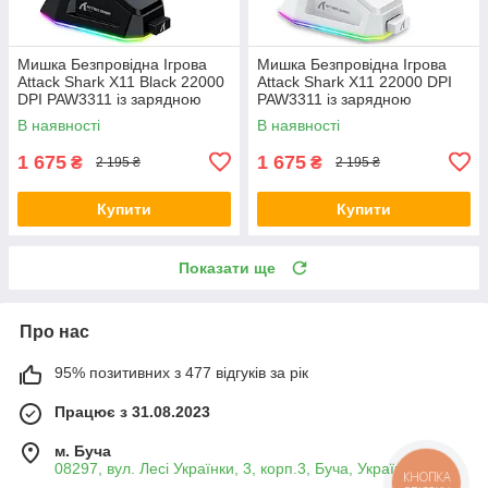
Мишка Безпровідна Ігрова
Мишка Безпровідна Ігрова
Attack Shark X11 Black 22000
Attack Shark X11 22000 DPI
DPI PAW3311 із зарядною
PAW3311 із зарядною
догстанцією RGB підсвіткою
догстанцією RGB підсвіткою
В наявності
В наявності
Чорна
Біла
1 675
1 675
₴
₴
2 195 ₴
2 195 ₴
Купити
Купити
Показати ще
Про нас
95% позитивних з 477 відгуків за рік
Працює з 31.08.2023
м. Буча
08297, вул. Лесі Українки, 3, корп.3, Буча, Україна
КНОПКА