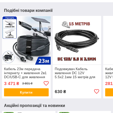
Подібні товари компанії
Кабель 23м передача
Подовжувач Кабель
Кабе
інтернету + живлення 2в1
живлення DC 12V
живл
DC/USB-C для живлення
5.5х2.1мм 15 метрів для
12V 
Starlink Mini / V4 Standard
камери, роутера, LED
каме
3 471
281
₴
3 801 ₴
стрічки
стрі
мам
630
₴
Купити
Акційні пропозиції та новинки