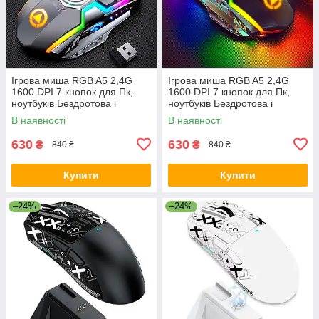
Ігрова миша RGB A5 2,4G
Ігрова миша RGB A5 2,4G
1600 DPI 7 кнопок для Пк,
1600 DPI 7 кнопок для Пк,
ноутбуків Бездротова і
ноутбуків Бездротова і
безшумна з підсвіткою Сіра
безшумна з підсвіткою Чорна
В наявності
В наявності
630
630
₴
₴
840 ₴
840 ₴
Купити
Купити
–24%
–24%