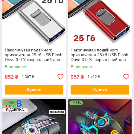
Накопичувач подвійного
Накопичувач подвійного
призначення 25 гб USB Flash
призначення 25 гб USB Flash
Drive 3.0 Універсальний для
Drive 3.0 Універсальний для
смартфонів, планшетів і
смартфонів, планшетів і
В наявності
В наявності
нотубуків Сірий
нотубуків Червоний
852
957
₴
₴
1 307 ₴
1 412 ₴
Купити
Купити
–25%
–25%