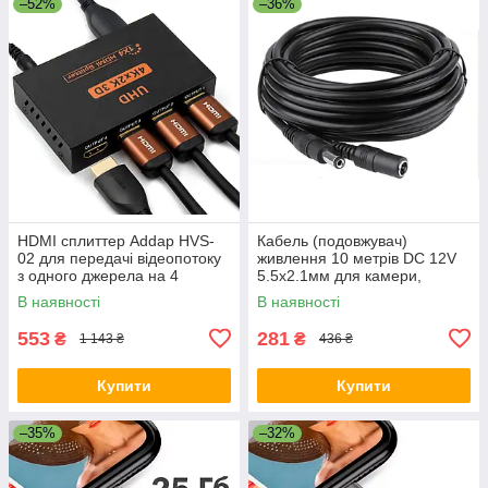
–52%
–36%
HDMI сплиттер Addap HVS-
Кабель (подовжувач)
02 для передачі відеопотоку
живлення 10 метрів DC 12V
з одного джерела на 4
5.5х2.1мм для камери,
монітори
роутера, LED стрічки (Роз'єм
В наявності
В наявності
«тато-мама»)
553
281
₴
₴
1 143 ₴
436 ₴
Купити
Купити
–35%
–32%