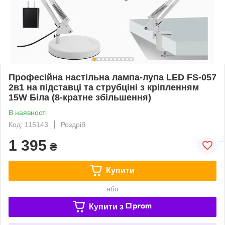
Професійна настільна лампа-лупа LED FS-057
2в1 на підставці та струбціні з кріпленням
15W Біла (8-кратне збільшення)
В наявності
Код: 115143
Роздріб
1 395
₴
Купити
або
Купити з