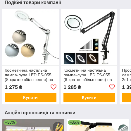
Подібні товари компанії
Косметична настільна
Косметична настільна
Проф
лампа-лупа LED FS-055
лампа-лупа LED FS-055
ламп
(8-кратне збільшення) на
(8-кратне збільшення) на
2в1 
струбцині 12W
струбцині 12W Чорна
стру
1 275
1 285
1 3
₴
₴
15W 
збіл
Купити
Купити
Акційні пропозиції та новинки
–35%
–35%