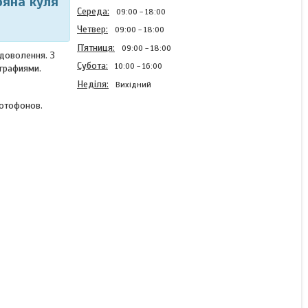
тряна куля
Середа
09:00
18:00
Четвер
09:00
18:00
Пʼятниця
09:00
18:00
адоволення. З
Субота
10:00
16:00
графиями.
Неділя
Вихідний
фотофонов.
Фотопелюшка фотофон
для перших фотосесій
малюка з 1 до 12 місяців
it's a boy "Повітряний
шар" 120х100см
В наявності
681 ₴
КУПИТИ