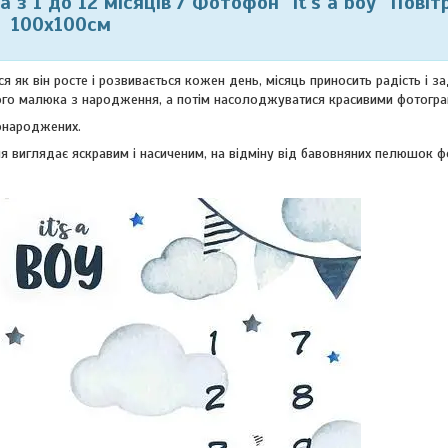
 з 1 до 12 місяців / Фотофон
"it's a boy" Пові
100х100см
як він росте і розвивається кожен день, місяць приносить радість і з
о малюка з народження, а потім насолоджуватися красивими фотогра
онароджених.
я виглядає яскравим і насиченим, на відміну від бавовняних пелюшок 