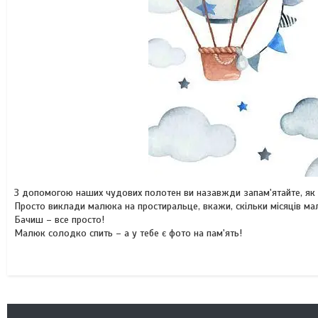
З допомогою наших чудових полотен ви назавжди запам'ятайте, як ви
Просто виклади малюка на простиральце, вкажи, скільки місяців мал
Бачиш – все просто!
Малюк солодко спить – а у тебе є фото на пам'ять!