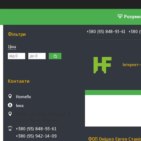
💡 Розумн
+380 (93) 848-93-61
+380 (
Фільтри
Ціна
Інтернет-
Контакти
Homefix
Інна
08297, вул. Лесі Українки, 3,
корп.3, Буча, Україна
+380 (93) 848-93-61
+380 (95) 942-14-09
ФОП Онішко Євген Стані