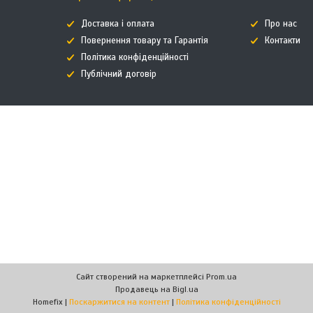
Доставка і оплата
Про нас
Повернення товару та Гарантія
Контакти
Політика конфіденційності
Публічний договір
Сайт створений на маркетплейсі
Prom.ua
Продавець на Bigl.ua
Homefix |
Поскаржитися на контент
|
Політика конфіденційності