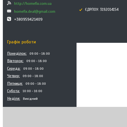
http://homefix.com.ua
ЄДРПОУ: 3192014154
homefix.deal@gmail.com
+380959421409
Графік роботи
Понеділок
09:00
18:00
Вівторок
09:00
18:00
Середа
09:00
18:00
Четвер
09:00
18:00
Пʼятниця
09:00
18:00
Субота
10:00
16:00
Неділя
Вихідний